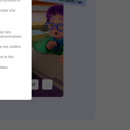
s produits et
ectuer une
iser des
 personnalisés
de vos centres
ur le lien
okies
.