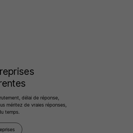
reprises
rentes
rutement, délai de réponse,
s méritez de vraies réponses,
du temps.
reprises