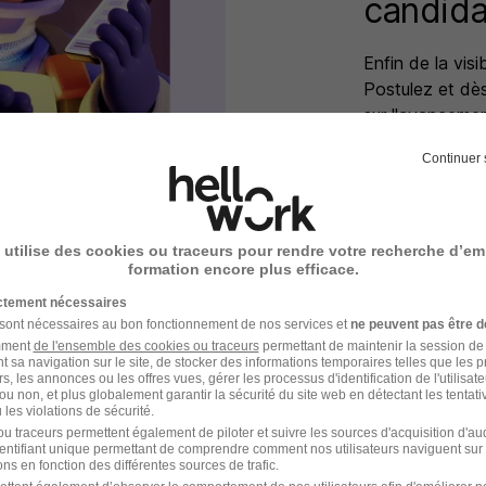
candida
Enfin de la visi
Postulez et dè
sur l'avanceme
êtes prévenu !
Continuer 
Voir mes ca
 utilise des cookies ou traceurs pour rendre votre recherche d’em
formation encore plus efficace.
ictement nécessaires
 sont nécessaires au bon fonctionnement de nos services et
ne peuvent pas être d
amment
de l'ensemble des cookies ou traceurs
permettant de maintenir la session de l
t sa navigation sur le site, de stocker des informations temporaires telles que les 
rs, les annonces ou les offres vues, gérer les processus d'identification de l'utilisateur,
ou non, et plus globalement garantir la sécurité du site web en détectant les tentati
les violations de sécurité.
u traceurs permettent également de piloter et suivre les sources d'acquisition d'a
identifiant unique permettant de comprendre comment nos utilisateurs naviguent sur 
ns en fonction des différentes sources de trafic.