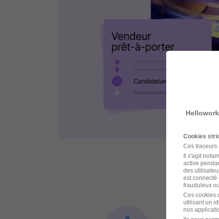
Hellowork
Cookies str
Ces traceurs
Il s'agit not
active pendan
des utilisateu
est connecté 
frauduleux ou 
Ces cookies o
utilisant un 
nos applicatio