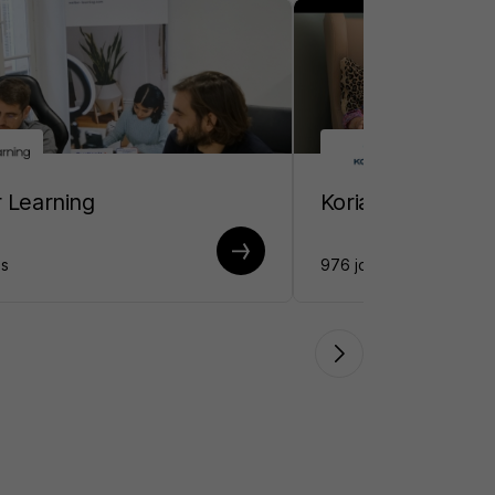
 Learning
Korian
bs
976 jobs