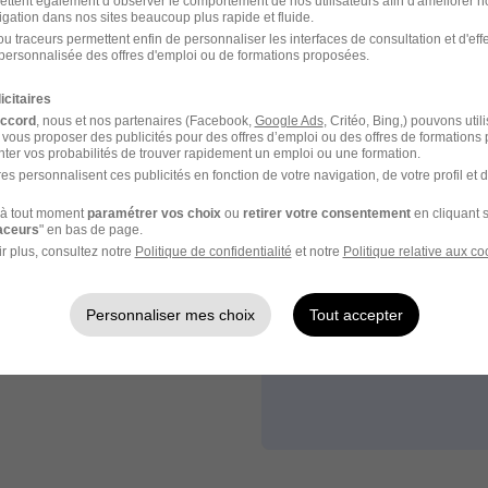
ettent également d’observer le comportement de nos utilisateurs afin d'améliorer no
igation dans nos sites beaucoup plus rapide et fluide.
u traceurs permettent enfin de personnaliser les interfaces de consultation et d'eff
personnalisée des offres d'emploi ou de formations proposées.
icitaires
accord
, nous et nos partenaires (Facebook,
Google Ads
, Critéo, Bing,) pouvons util
e
 vous proposer des publicités pour des offres d’emploi ou des offres de formations
ter vos probabilités de trouver rapidement un emploi ou une formation.
es personnalisent ces publicités en fonction de votre navigation, de votre profil et 
à tout moment
paramétrer vos choix
ou
retirer votre consentement
en cliquant s
 plus dans
raceurs
" en bas de page.
r plus, consultez notre
Politique de confidentialité
et notre
Politique relative aux co
 job.
Personnaliser mes choix
Tout accepter