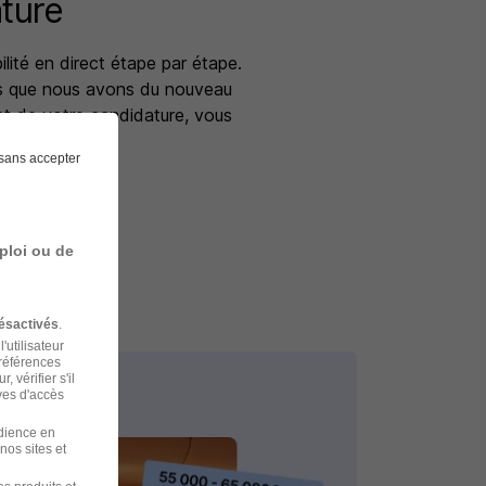
ture
bilité en direct étape par étape.
s que nous avons du nouveau
nt de votre candidature, vous
sans accepter
ndidatures
ploi ou de
ésactivés
.
'utilisateur
préférences
 vérifier s'il
ves d'accès
udience en
nos sites et