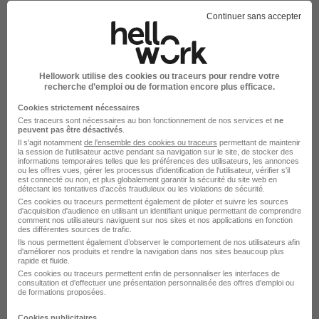
35000 RENNES
Continuer sans accepter
Tél. : 02 23 44 80 44
Fax : 02 23 44 80 45
E-mail :
contact@hellowork.com
Hellowork utilise des cookies ou traceurs pour rendre votre
R.C.S. RENNES 428 843 130
recherche d’emploi ou de formation encore plus efficace.
TVA Intra-communautaire : FR 69 428 843 130
Cookies strictement nécessaires
Capital : 168.672 Euros
Ces traceurs sont nécessaires au bon fonctionnement de nos services et
ne
peuvent pas être désactivés
.
Directeur de la Publication : Monsieur François
Il s'agit notamment
de l'ensemble des cookies ou traceurs
permettant de maintenir
la session de l'utilisateur active pendant sa navigation sur le site, de stocker des
LEVERGER
informations temporaires telles que les préférences des utilisateurs, les annonces
ou les offres vues, gérer les processus d'identification de l'utilisateur, vérifier s'il
Hébergeur
est connecté ou non, et plus globalement garantir la sécurité du site web en
détectant les tentatives d'accès frauduleux ou les violations de sécurité.
Les sites sont hébergés par :
Ces cookies ou traceurs permettent également de piloter et suivre les sources
d'acquisition d'audience en utilisant un identifiant unique permettant de comprendre
comment nos utilisateurs naviguent sur nos sites et nos applications en fonction
Microsoft Azure
des différentes sources de trafic.
Ils nous permettent également d’observer le comportement de nos utilisateurs afin
37 Quai du Président Roosevelt
d'améliorer nos produits et rendre la navigation dans nos sites beaucoup plus
rapide et fluide.
92130 Issy-les-Moulineaux
Ces cookies ou traceurs permettent enfin de personnaliser les interfaces de
Tél. : 09 70 01 90 90
consultation et d'effectuer une présentation personnalisée des offres d'emploi ou
de formations proposées.
Cookies publicitaires