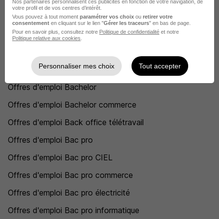
Nos partenaires personnalisent ces publicités en fonction de votre navigation, de
votre profil et de vos centres d’intérêt.
Offres d'emploi Bac+2
Vous pouvez à tout moment
paramétrer vos choix
ou
retirer votre
consentement
en cliquant sur le lien "
Gérer les traceurs
" en bas de page.
Pour en savoir plus, consultez notre
Politique de confidentialité
et notre
Offres d'emploi Bac+3 ressources humaines
Politique relative aux cookies
.
Offres d'emploi Bac+4
Personnaliser mes choix
Tout accepter
Offres d'emploi Bac+5
Offres d'emploi Bachelor
Offres d'emploi Bachelor commerce
Offres d'emploi Back office télétravail
Offres d'emploi Bac pro
Offres d'emploi Bac pro CIEL
Offres d'emploi Bac pro commerce
Offres d'emploi Bac pro électricité
Offres d'emploi Bac pro informatique