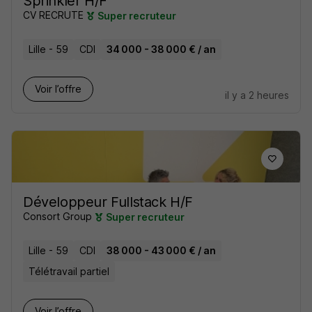
Sprinkler H/F
CV RECRUTE
Super recruteur
Lille - 59
CDI
34 000 - 38 000 € / an
Voir l’offre
il y a 2 heures
Développeur Fullstack H/F
Consort Group
Super recruteur
Lille - 59
CDI
38 000 - 43 000 € / an
Télétravail partiel
Voir l’offre