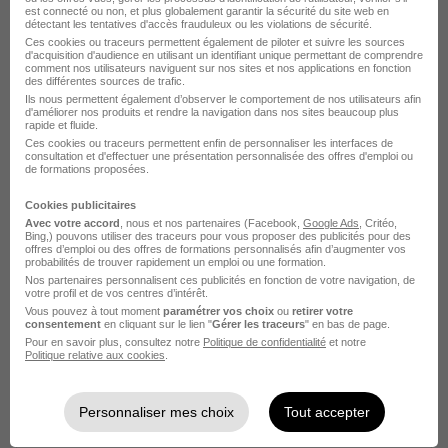
est connecté ou non, et plus globalement garantir la sécurité du site web en
détectant les tentatives d'accès frauduleux ou les violations de sécurité.
Ces cookies ou traceurs permettent également de piloter et suivre les sources
d'acquisition d'audience en utilisant un identifiant unique permettant de comprendre
comment nos utilisateurs naviguent sur nos sites et nos applications en fonction
Gestionnaire de Rayon - Lille H/F
des différentes sources de trafic.
Ils nous permettent également d’observer le comportement de nos utilisateurs afin
Otera France
Super recruteur
d'améliorer nos produits et rendre la navigation dans nos sites beaucoup plus
rapide et fluide.
Ces cookies ou traceurs permettent enfin de personnaliser les interfaces de
Lille - 59
CDI
2 050 - 2 100 € / mois
consultation et d'effectuer une présentation personnalisée des offres d'emploi ou
de formations proposées.
Cookies publicitaires
Voir l’offre
il y a 1 heure
Avec votre accord
, nous et nos partenaires (Facebook,
Google Ads
, Critéo,
Bing,) pouvons utiliser des traceurs pour vous proposer des publicités pour des
offres d’emploi ou des offres de formations personnalisés afin d’augmenter vos
probabilités de trouver rapidement un emploi ou une formation.
Nos partenaires personnalisent ces publicités en fonction de votre navigation, de
votre profil et de vos centres d’intérêt.
Vous pouvez à tout moment
paramétrer vos choix
ou
retirer votre
consentement
en cliquant sur le lien "
Gérer les traceurs
" en bas de page.
Pour en savoir plus, consultez notre
Politique de confidentialité
et notre
Politique relative aux cookies
.
Technicien de Maintenance Multi-
Sites Hyper et Market H/F
Personnaliser mes choix
Tout accepter
Carrefour