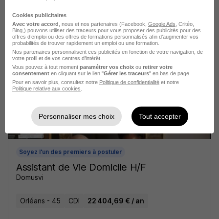
Prof à Domicile de Mathématiques
H/F
Cookies publicitaires
Complétude recrutement
Avec votre accord
, nous et nos partenaires (Facebook,
Google Ads
, Critéo,
Bing,) pouvons utiliser des traceurs pour vous proposer des publicités pour des
offres d’emploi ou des offres de formations personnalisés afin d’augmenter vos
probabilités de trouver rapidement un emploi ou une formation.
Orléans - 45
CDD
18,49 € / heure
Nos partenaires personnalisent ces publicités en fonction de votre navigation, de
votre profil et de vos centres d’intérêt.
Vous pouvez à tout moment
paramétrer vos choix
ou
retirer votre
Voir l’offre
consentement
en cliquant sur le lien "
Gérer les traceurs
" en bas de page.
il y a 6 heures
Pour en savoir plus, consultez notre
Politique de confidentialité
et notre
Politique relative aux cookies
.
Personnaliser mes choix
Tout accepter
Soyez l'un des premiers à postuler
Assistant de Vie Domicile H/F
Domusvi
Orléans - 45
CDI
22 404,69 € / an