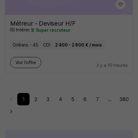
Métreur - Deviseur H/F
ISI Intérim
Super recruteur
Orléans - 45
CDI
2 400 - 2 800 € / mois
Voir l’offre
il y a 10 heures
1
2
3
4
5
6
7
...
380