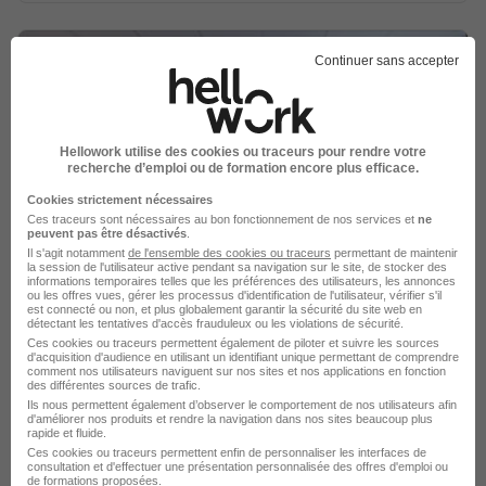
Continuer sans accepter
Dermatologue - Orléans 45 H/F
Hellowork utilise des cookies ou traceurs pour rendre votre
Jober Group
recherche d’emploi ou de formation encore plus efficace.
Cookies strictement nécessaires
Orléans - 45
CDI
Ces traceurs sont nécessaires au bon fonctionnement de nos services et
ne
peuvent pas être désactivés
.
Il s'agit notamment
de l'ensemble des cookies ou traceurs
permettant de maintenir
la session de l'utilisateur active pendant sa navigation sur le site, de stocker des
Voir l’offre
informations temporaires telles que les préférences des utilisateurs, les annonces
il y a 10 heures
ou les offres vues, gérer les processus d'identification de l'utilisateur, vérifier s'il
est connecté ou non, et plus globalement garantir la sécurité du site web en
détectant les tentatives d'accès frauduleux ou les violations de sécurité.
Ces cookies ou traceurs permettent également de piloter et suivre les sources
d'acquisition d'audience en utilisant un identifiant unique permettant de comprendre
comment nos utilisateurs naviguent sur nos sites et nos applications en fonction
des différentes sources de trafic.
Ils nous permettent également d’observer le comportement de nos utilisateurs afin
d'améliorer nos produits et rendre la navigation dans nos sites beaucoup plus
rapide et fluide.
Soyez l'un des premiers à postuler
Ces cookies ou traceurs permettent enfin de personnaliser les interfaces de
consultation et d'effectuer une présentation personnalisée des offres d'emploi ou
de formations proposées.