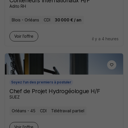
Conteneurs Internationaux H/F
Adito RH
Blois - Orléans
CDI
30 000 € / an
Voir l’offre
il y a 4 heures
Soyez l'un des premiers à postuler
Chef de Projet Hydrogéologue H/F
SUEZ
Orléans - 45
CDI
Télétravail partiel
Voir l’offre