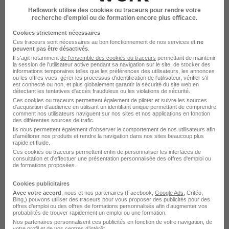
Par Stéphanie Davalo | 5 mai 2026
Hellowork utilise des cookies ou traceurs pour rendre votre
recherche d’emploi ou de formation encore plus efficace.
Cookies strictement nécessaires
Ces traceurs sont nécessaires au bon fonctionnement de nos services et
ne
peuvent pas être désactivés
.
Il s'agit notamment
de l'ensemble des cookies ou traceurs
permettant de maintenir
la session de l'utilisateur active pendant sa navigation sur le site, de stocker des
informations temporaires telles que les préférences des utilisateurs, les annonces
ou les offres vues, gérer les processus d'identification de l'utilisateur, vérifier s'il
est connecté ou non, et plus globalement garantir la sécurité du site web en
détectant les tentatives d'accès frauduleux ou les violations de sécurité.
Ces cookies ou traceurs permettent également de piloter et suivre les sources
d'acquisition d'audience en utilisant un identifiant unique permettant de comprendre
comment nos utilisateurs naviguent sur nos sites et nos applications en fonction
De plus en plus de salariés convaincus
des différentes sources de trafic.
Ils nous permettent également d’observer le comportement de nos utilisateurs afin
de la nécessité de se former à
d'améliorer nos produits et rendre la navigation dans nos sites beaucoup plus
rapide et fluide.
l’intelligence artificielle
Ces cookies ou traceurs permettent enfin de personnaliser les interfaces de
consultation et d'effectuer une présentation personnalisée des offres d'emploi ou
Une étude révèle qu’une véritable prise de
de formations proposées.
conscience est en cours.
Cookies publicitaires
Par Juliette Bergé | 22 avril 2026
Avec votre accord
, nous et nos partenaires (Facebook,
Google Ads
, Critéo,
Bing,) pouvons utiliser des traceurs pour vous proposer des publicités pour des
offres d’emploi ou des offres de formations personnalisés afin d’augmenter vos
probabilités de trouver rapidement un emploi ou une formation.
Nos partenaires personnalisent ces publicités en fonction de votre navigation, de
votre profil et de vos centres d’intérêt.