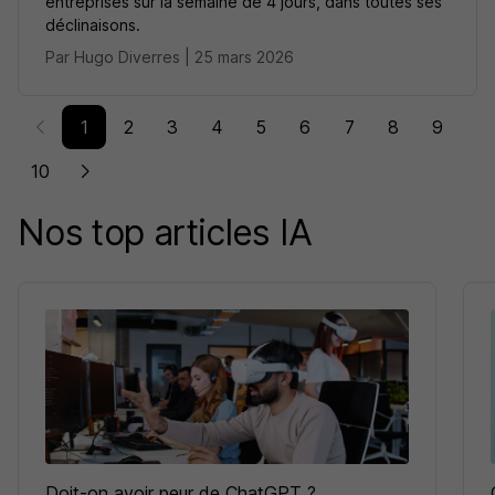
entreprises sur la semaine de 4 jours, dans toutes ses
déclinaisons.
Par Hugo Diverres | 25 mars 2026
1
2
3
4
5
6
7
8
9
10
Nos top articles IA
Doit-on avoir peur de ChatGPT ?