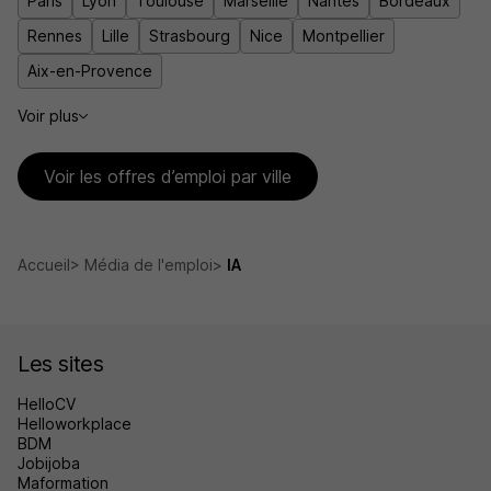
Paris
Lyon
Toulouse
Marseille
Nantes
Bordeaux
Rennes
Lille
Strasbourg
Nice
Montpellier
Aix-en-Provence
Voir plus
Voir les offres d’emploi par ville
Accueil
Média de l'emploi
IA
Les sites
HelloCV
Helloworkplace
BDM
Jobijoba
Maformation