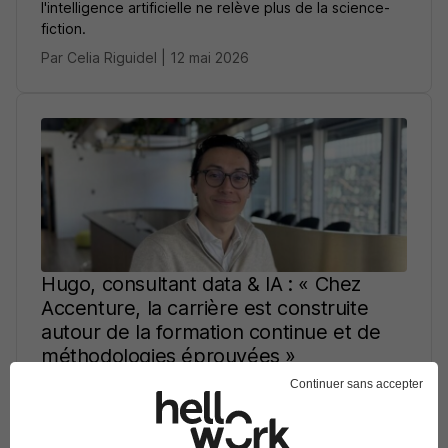
l'intelligence artificielle ne relève plus de la science-
fiction.
Par Celia Riguidel | 12 mai 2026
Hugo, consultant data & IA : « Chez
Accenture, la carrière est construite
autour de la formation continue et de
méthodologies éprouvées »
Continuer sans accepter
Spécialisé en data et IA, Hugo a quitté le freelance
pour rejoindre des projets à grande échelle chez
Accenture.