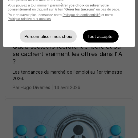
Vous pouvez à tout moment
paramétrer vos choix
ou
retirer votre
consentement
en cliquant sur le lien "
Gérer les traceurs
" en bas de page.
Pour en savoir plus, consultez notre
Politique de confidentialité
et notre
Politique relative aux cookies
.
Personnaliser mes choix
Tout accepter
Quels secteurs recrutent encore et où
se cachent vraiment les offres dans l'IA
?
Les tendances du marché de l'emploi au 1er trimestre
2026.
Par Hugo Diverres | 14 avril 2026