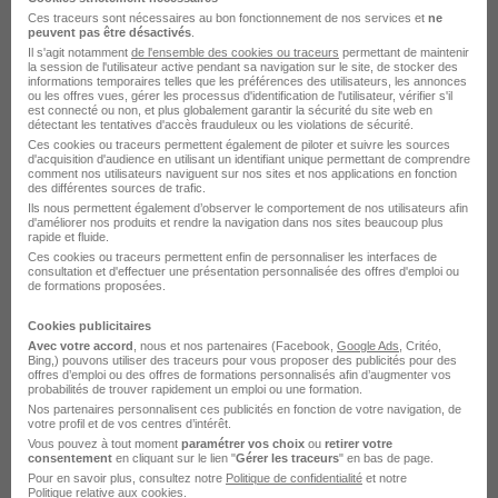
Une nouvelle section « Les compétences pour ce
Ces traceurs sont nécessaires au bon fonctionnement de nos services et
ne
peuvent pas être désactivés
.
job » s'affiche désormais en haut de chacune des
Il s'agit notamment
de l'ensemble des cookies ou traceurs
permettant de maintenir
la session de l'utilisateur active pendant sa navigation sur le site, de stocker des
pages d'offres d'emploi éligibles sur Hellowork.
informations temporaires telles que les préférences des utilisateurs, les annonces
ou les offres vues, gérer les processus d'identification de l'utilisateur, vérifier s'il
Les permis et certifications attendus apparaissent
est connecté ou non, et plus globalement garantir la sécurité du site web en
détectant les tentatives d'accès frauduleux ou les violations de sécurité.
au premier regard et vous pouvez postuler
Ces cookies ou traceurs permettent également de piloter et suivre les sources
d'acquisition d'audience en utilisant un identifiant unique permettant de comprendre
sereinement ou mettre l’offre de côté si vous ne
comment nos utilisateurs naviguent sur nos sites et nos applications en fonction
des différentes sources de trafic.
répondez pas aux attentes. C'est particulièrement
Ils nous permettent également d’observer le comportement de nos utilisateurs afin
utile sur les métiers réglementés (conduite,
d'améliorer nos produits et rendre la navigation dans nos sites beaucoup plus
rapide et fluide.
sécurité, bâtiment…) où un prérequis manquant
Ces cookies ou traceurs permettent enfin de personnaliser les interfaces de
consultation et d'effectuer une présentation personnalisée des offres d'emploi ou
peut disqualifier une candidature d'emblée.
de formations proposées.
D'autres informations clés viendront s'ajouter
Cookies publicitaires
progressivement, notamment les compétences et
Avec votre accord
, nous et nos partenaires (Facebook,
Google Ads
, Critéo,
Bing,) pouvons utiliser des traceurs pour vous proposer des publicités pour des
les langues attendues. Tout le monde y est
offres d’emploi ou des offres de formations personnalisés afin d’augmenter vos
probabilités de trouver rapidement un emploi ou une formation.
gagnant : les candidats, qui multiplient leur
Nos partenaires personnalisent ces publicités en fonction de votre navigation, de
votre profil et de vos centres d’intérêt.
chance de recevoir une réponse positive, et les
Vous pouvez à tout moment
paramétrer vos choix
ou
retirer votre
consentement
en cliquant sur le lien "
Gérer les traceurs
" en bas de page.
recruteurs, qui peuvent se concentrer sur les
Pour en savoir plus, consultez notre
Politique de confidentialité
et notre
candidatures les plus pertinentes.
Politique relative aux cookies
.