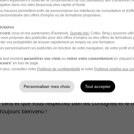
ettent également d’observer le comportement de nos utilisateurs afin d'améliorer no
les
igation dans nos sites beaucoup plus rapide et fluide.
u traceurs permettent enfin de personnaliser les interfaces de consultation et d'eff
personnalisée des offres d'emploi ou de formations proposées.
icitaires
pris si, lors de chaque processus de recrutement, un 
accord
, nous et nos partenaires (Facebook,
Google Ads
, Critéo, Bing,) pouvons util
st demandé. Le recours à de tests progresse à nouveau
 vous proposer des publicités pour des offres d’emploi ou des offres de formations
ter vos probabilités de trouver rapidement un emploi ou une formation.
ment l’utilisation de tests de mise en situation professi
es personnalisent ces publicités en fonction de votre navigation, de votre profil et 
t dans les grandes entreprises. 63 % d’entre elles ont
à tout moment
paramétrer vos choix
ou
retirer votre consentement
en cliquant s
s soient. L’Apec souligne aussi que les entreprises port
raceurs
" en bas de page.
e à l’évaluation des
compétences
comportementales.
r plus, consultez notre
Politique de confidentialité
et notre
Politique relative aux co
er sa candidature ?
Renseignez-vous bien sur le pos
Personnaliser mes choix
Tout accepter
attendues en amont, et le jour J, soyez attentif aux 
ez pas à poser des questions au recruteur pour vous 
n sens et que vous respectez bien les consignes et le 
 toujours bienvenu !