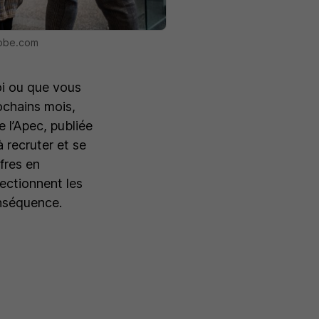
dobe.com
oi ou que vous
ochains mois,
 l’Apec, publiée
 recruter et se
fres en
ectionnent les
nséquence.