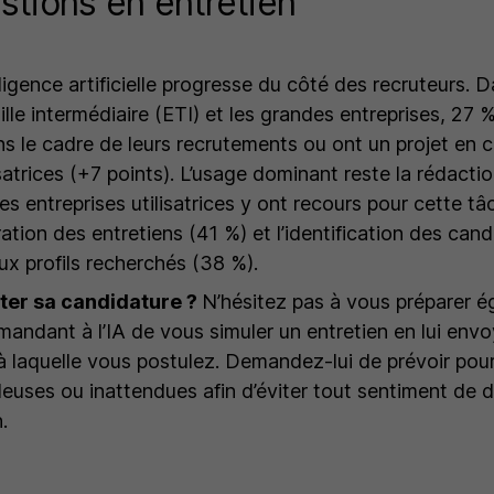
stions en entretien
lligence artificielle progresse du côté des recruteurs. D
ille intermédiaire (ETI) et les grandes entreprises, 27 
ans le cadre de leurs recrutements ou ont un projet en 
satrices (+7 points). L’usage dominant reste la rédacti
es entreprises utilisatrices y ont recours pour cette tâc
ration des entretiens (41 %) et l’identification des can
x profils recherchés (38 %).
er sa candidature ?
N’hésitez pas à vous préparer 
mandant à l’IA de vous simuler un entretien en lui env
re à laquelle vous postulez. Demandez-lui de prévoir po
leuses ou inattendues afin d’éviter tout sentiment de d
.