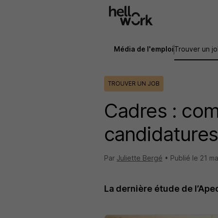
Aller au contenu principal
Média de l'emploi
Trouver un j
TROUVER UN JOB
Cadres : com
candidatures
Par
Juliette Bergé
•
Publié le
21 ma
La dernière étude de l’Ape