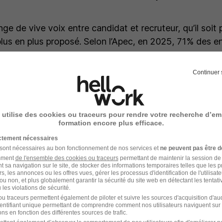
ge de vive voix entre candidat et recruteur, qu’il soit
 plus en plus proposé. Selon l’Apec, en 2025, 71% des en
au moins un recrutement de cadre, dont 68 % ayant re
tématiquement.
Continuer 
er sa candidature ?
Préparez ce premier échange ave
e motivation et en mettant en valeur vos atouts spécif
es, formations spécifiques). Dès ce premier échange, l
 utilise des cookies ou traceurs pour rendre votre recherche d’em
formation encore plus efficace.
oursuivre le processus de recrutement avec vous, en vo
ature sérieuse qui a l'état d'esprit et les compétenc
ictement nécessaires
 sont nécessaires au bon fonctionnement de nos services et
ne peuvent pas être d
amment
de l'ensemble des cookies ou traceurs
permettant de maintenir la session de l
t sa navigation sur le site, de stocker des informations temporaires telles que les 
rs, les annonces ou les offres vues, gérer les processus d'identification de l'utilisateur,
ou non, et plus globalement garantir la sécurité du site web en détectant les tentati
les violations de sécurité.
u traceurs permettent également de piloter et suivre les sources d'acquisition d'a
identifiant unique permettant de comprendre comment nos utilisateurs naviguent sur 
sts pour évaluer les compéten
ns en fonction des différentes sources de trafic.