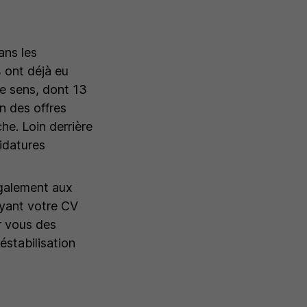
ans les
% ont déjà eu
ce sens, dont 13
on des offres
he. Loin derrière
didatures
également aux
oyant votre CV
ur vous des
éstabilisation