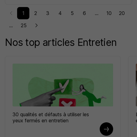
1
2
3
4
5
6
...
10
20
...
25
Nos top articles Entretien
30 qualités et défauts à utiliser les
yeux fermés en entretien