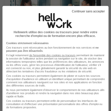
Continuer sans accepter
À compétences égales, que regardent
Hellowork utilise des cookies ou traceurs pour rendre votre
vraiment les recruteurs ?
recherche d’emploi ou de formation encore plus efficace.
Cookies strictement nécessaires
Résilience, loyauté, esprit d'équipe : nos clients
Ces traceurs sont nécessaires au bon fonctionnement de nos services et
ne
recruteurs disent tout sur les soft skills qui tranchent le
peuvent pas être désactivés
.
Il s'agit notamment
de l'ensemble des cookies ou traceurs
permettant de maintenir
choix final entre deux candidats.
la session de l'utilisateur active pendant sa navigation sur le site, de stocker des
informations temporaires telles que les préférences des utilisateurs, les annonces
Par Adèle Charrier | 22 avril 2026
ou les offres vues, gérer les processus d'identification de l'utilisateur, vérifier s'il
est connecté ou non, et plus globalement garantir la sécurité du site web en
détectant les tentatives d'accès frauduleux ou les violations de sécurité.
Ces cookies ou traceurs permettent également de piloter et suivre les sources
d'acquisition d'audience en utilisant un identifiant unique permettant de comprendre
comment nos utilisateurs naviguent sur nos sites et nos applications en fonction
des différentes sources de trafic.
Ils nous permettent également d’observer le comportement de nos utilisateurs afin
d'améliorer nos produits et rendre la navigation dans nos sites beaucoup plus
rapide et fluide.
Ces cookies ou traceurs permettent enfin de personnaliser les interfaces de
consultation et d'effectuer une présentation personnalisée des offres d'emploi ou
de formations proposées.