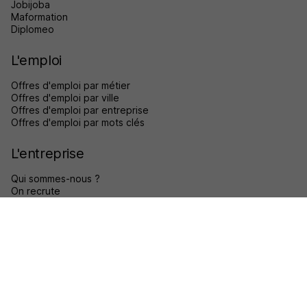
Jobijoba
Maformation
Diplomeo
L'emploi
Offres d'emploi par métier
Offres d'emploi par ville
Offres d'emploi par entreprise
Offres d'emploi par mots clés
L'entreprise
Qui sommes-nous ?
On recrute
Accès client
Les apps
Nous suivre sur :