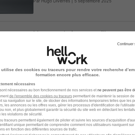
Par Hugo Diverres | 5 septembre 2025
Vous souhaitez travailler au gra
Découvrez cet appel à candidat
Continuer 
L'île d'Oléron
Le poste est ouvert aux profils détenteurs d
 utilise des cookies ou traceurs pour rendre votre recherche d’em
domaine d'activité, même débutants, car le dis
formation encore plus efficace.
accompagnement de trois ans pour former la n
ictement nécessaires
Par Adèle Charrier | 22 août 2025
 sont nécessaires au bon fonctionnement de nos services et
ne peuvent pas être d
amment
de l'ensemble des cookies ou traceurs
permettant de maintenir la session de l
t sa navigation sur le site, de stocker des informations temporaires telles que les 
rs, les annonces ou les offres vues, gérer les processus d'identification de l'utilisateur,
ou non, et plus globalement garantir la sécurité du site web en détectant les tentati
les violations de sécurité.
u traceurs permettent également de piloter et suivre les sources d'acquisition d'a
Quiz : votre CV est-il prêt pou
identifiant unique permettant de comprendre comment nos utilisateurs naviguent sur 
ns en fonction des différentes sources de trafic.