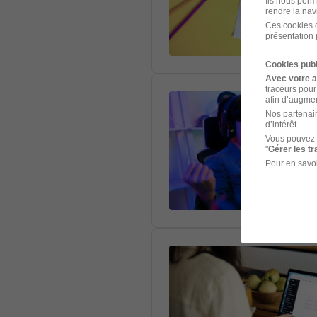
Ils nous perm
rendre la nav
Ces cookies o
présentation 
Cookies publ
Avec votre 
traceurs pour
afin d’augmen
Nos partenair
d’intérêt.
Vous pouvez 
"
Gérer les t
Pour en savoi