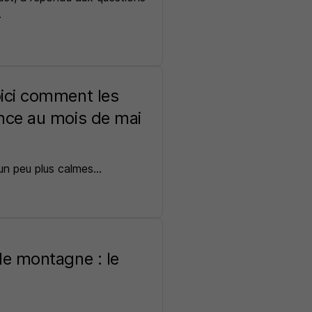
.
oici comment les
ence au mois de mai
 un peu plus calmes…
 de montagne : le