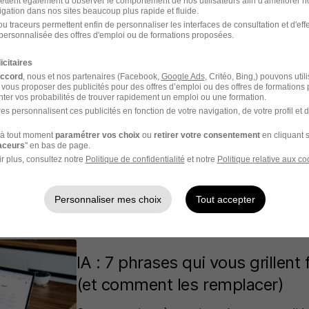
10 questions rapides pour s'assurer que votre 
ettent également d’observer le comportement de nos utilisateurs afin d'améliorer no
igation dans nos sites beaucoup plus rapide et fluide.
Par Julian Picot | 14 août 2025
u traceurs permettent enfin de personnaliser les interfaces de consultation et d'eff
personnalisée des offres d'emploi ou de formations proposées.
icitaires
accord
, nous et nos partenaires (Facebook,
Google Ads
, Critéo, Bing,) pouvons util
 vous proposer des publicités pour des offres d’emploi ou des offres de formations
ter vos probabilités de trouver rapidement un emploi ou une formation.
Gaming skills : valorisez vos c
es personnalisent ces publicités en fonction de votre navigation, de votre profil et 
aux jeux vidéo !
à tout moment
paramétrer vos choix
ou
retirer votre consentement
en cliquant s
raceurs
" en bas de page.
Gaming skills : découvrez comment votre pass
r plus, consultez notre
Politique de confidentialité
et notre
Politique relative aux co
devenir un véritable atout pour valoriser votre
Par Gwendoline Tomas | 22 juillet 2025
Personnaliser mes choix
Tout accepter
IA : 7 phrases qui vous grillent
(et comment les remplacer)