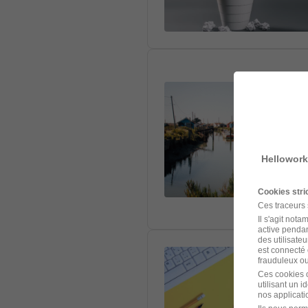
Hellowork
Cookies str
Ces traceurs
Il s'agit not
active pendan
des utilisateu
est connecté 
frauduleux ou 
Ces cookies o
utilisant un 
nos applicatio