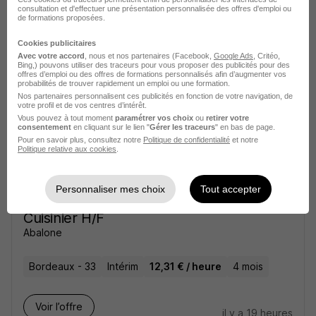
consultation et d'effectuer une présentation personnalisée des offres d'emploi ou
Chef de Cuisine Multisites H/F
de formations proposées.
Sodexo
Super recruteur
Cookies publicitaires
Avec votre accord
, nous et nos partenaires (Facebook,
Google Ads
, Critéo,
Bordeaux - 33
CDI
2 000 € / mois
Bing,) pouvons utiliser des traceurs pour vous proposer des publicités pour des
offres d’emploi ou des offres de formations personnalisés afin d’augmenter vos
probabilités de trouver rapidement un emploi ou une formation.
Nos partenaires personnalisent ces publicités en fonction de votre navigation, de
Voir l’offre
votre profil et de vos centres d’intérêt.
il y a 21 heures
Vous pouvez à tout moment
paramétrer vos choix
ou
retirer votre
consentement
en cliquant sur le lien "
Gérer les traceurs
" en bas de page.
Pour en savoir plus, consultez notre
Politique de confidentialité
et notre
Politique relative aux cookies
.
Personnaliser mes choix
Tout accepter
Cuisinier H/F
Abalone
Bordeaux - 33
Intérim
12,31 € / heure
4 mois
Voir l’offre
il y a 19 heures