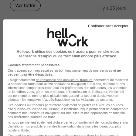
Voir l’offre
il y a 25 jours
Continuer sans accepter
Hellowork utilise des cookies ou traceurs pour rendre votre
Cuisinier H/F
recherche d’emploi ou de formation encore plus efficace.
Groupement Mousquetaires
Cookies strictement nécessaires
Ces traceurs sont nécessaires au bon fonctionnement de nos services et
ne
peuvent pas être désactivés
.
Bordeaux - 33
CDI
Il s'agit notamment
de l'ensemble des cookies ou traceurs
permettant de maintenir
la session de l'utilisateur active pendant sa navigation sur le site, de stocker des
informations temporaires telles que les préférences des utilisateurs, les annonces
ou les offres vues, gérer les processus d'identification de l'utilisateur, vérifier s'il
Voir l’offre
il y a 16 jours
est connecté ou non, et plus globalement garantir la sécurité du site web en
détectant les tentatives d'accès frauduleux ou les violations de sécurité.
Ces cookies ou traceurs permettent également de piloter et suivre les sources
d'acquisition d'audience en utilisant un identifiant unique permettant de comprendre
comment nos utilisateurs naviguent sur nos sites et nos applications en fonction
des différentes sources de trafic.
Ils nous permettent également d’observer le comportement de nos utilisateurs afin
d'améliorer nos produits et rendre la navigation dans nos sites beaucoup plus
rapide et fluide.
Ces cookies ou traceurs permettent enfin de personnaliser les interfaces de