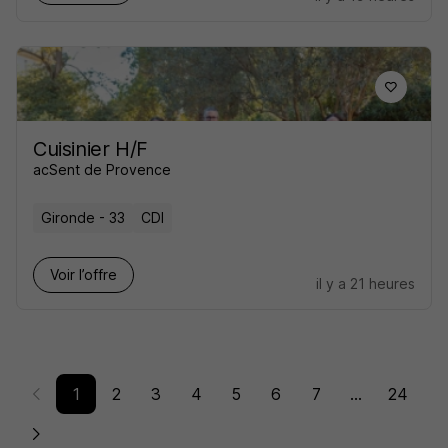
Cuisinier H/F
acSent de Provence
Gironde - 33
CDI
Voir l’offre
il y a 21 heures
1
2
3
4
5
6
7
...
24