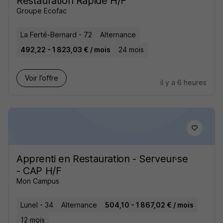
Restauration Rapide H/F
Groupe Ecofac
La Ferté-Bernard - 72
Alternance
492,22 - 1 823,03 € / mois
24 mois
Voir l’offre
il y a 6 heures
Apprenti en Restauration - Serveur·se
- CAP H/F
Mon Campus
Lunel - 34
Alternance
504,10 - 1 867,02 € / mois
12 mois