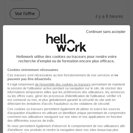
Voir l’offre
il y a 8 heures
Continuer sans accepter
Hellowork utilise des cookies ou traceurs pour rendre votre
Serveur Polyvalent en Restauration
recherche d’emploi ou de formation encore plus efficace.
Rapide H/F
Cookies strictement nécessaires
Alternancia Le Havre
Ces traceurs sont nécessaires au bon fonctionnement de nos services et
ne
peuvent pas être désactivés
.
Il s'agit notamment
de l'ensemble des cookies ou traceurs
permettant de maintenir
la session de l'utilisateur active pendant sa navigation sur le site, de stocker des
Le Havre - 76
Alternance
504 - 1 867 € / mois
informations temporaires telles que les préférences des utilisateurs, les annonces
ou les offres vues, gérer les processus d'identification de l'utilisateur, vérifier s'il
1 an
est connecté ou non, et plus globalement garantir la sécurité du site web en
détectant les tentatives d'accès frauduleux ou les violations de sécurité.
Ces cookies ou traceurs permettent également de piloter et suivre les sources
d'acquisition d'audience en utilisant un identifiant unique permettant de comprendre
Voir l’offre
comment nos utilisateurs naviguent sur nos sites et nos applications en fonction
il y a 8 heures
des différentes sources de trafic.
Ils nous permettent également d’observer le comportement de nos utilisateurs afin
d'améliorer nos produits et rendre la navigation dans nos sites beaucoup plus