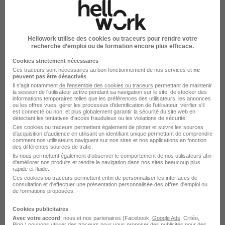
AP-HP
Paris 16e - 75
CDD
Hellowork utilise des cookies ou traceurs pour rendre votre
recherche d’emploi ou de formation encore plus efficace.
Voir l’offre
il y a 3 jours
Cookies strictement nécessaires
Ces traceurs sont nécessaires au bon fonctionnement de nos services et
ne
peuvent pas être désactivés
.
Il s'agit notamment
de l'ensemble des cookies ou traceurs
permettant de maintenir
la session de l'utilisateur active pendant sa navigation sur le site, de stocker des
informations temporaires telles que les préférences des utilisateurs, les annonces
ou les offres vues, gérer les processus d'identification de l'utilisateur, vérifier s'il
est connecté ou non, et plus globalement garantir la sécurité du site web en
détectant les tentatives d'accès frauduleux ou les violations de sécurité.
Ces cookies ou traceurs permettent également de piloter et suivre les sources
Directeur des Ressources Humaines
d'acquisition d'audience en utilisant un identifiant unique permettant de comprendre
comment nos utilisateurs naviguent sur nos sites et nos applications en fonction
Indépendant H/F
des différentes sources de trafic.
Ils nous permettent également d’observer le comportement de nos utilisateurs afin
DRH-ACTIVE
d'améliorer nos produits et rendre la navigation dans nos sites beaucoup plus
rapide et fluide.
Ces cookies ou traceurs permettent enfin de personnaliser les interfaces de
Paris 1er - 75
Franchise
30 000 - 110 000 € / an
consultation et d'effectuer une présentation personnalisée des offres d'emploi ou
de formations proposées.
Télétravail partiel
Cookies publicitaires
Avec votre accord
, nous et nos partenaires (Facebook,
Google Ads
, Critéo,
Bing,) pouvons utiliser des traceurs pour vous proposer des publicités pour des