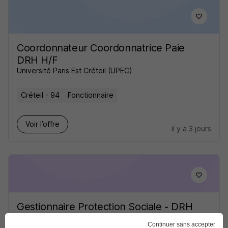
Coordonnateur Coordonnatrice Paie
DRH H/F
Université Paris Est Créteil (UPEC)
Créteil - 94
Fonctionnaire
Voir l’offre
il y a 3 jours
Gestionnaire Protection Sociale - DRH
Pnm H/F
Continuer sans accepter