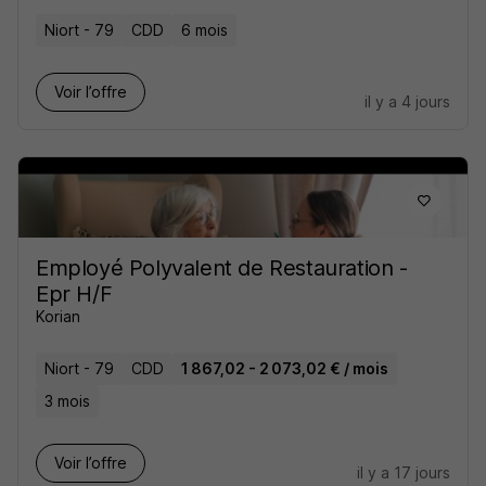
Niort - 79
CDD
6 mois
Voir l’offre
il y a 4 jours
Employé Polyvalent de Restauration -
Epr H/F
Korian
Niort - 79
CDD
1 867,02 - 2 073,02 € / mois
3 mois
Voir l’offre
il y a 17 jours