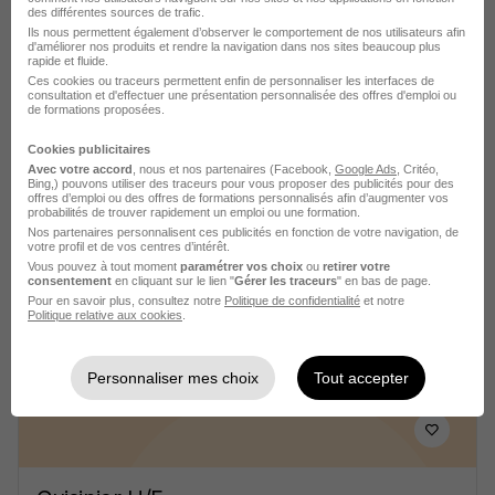
il y a 2 jours
des différentes sources de trafic.
Ils nous permettent également d’observer le comportement de nos utilisateurs afin
d'améliorer nos produits et rendre la navigation dans nos sites beaucoup plus
rapide et fluide.
Ces cookies ou traceurs permettent enfin de personnaliser les interfaces de
consultation et d'effectuer une présentation personnalisée des offres d'emploi ou
de formations proposées.
Cookies publicitaires
Avec votre accord
, nous et nos partenaires (Facebook,
Google Ads
, Critéo,
Second de Cuisine H/F
Bing,) pouvons utiliser des traceurs pour vous proposer des publicités pour des
offres d’emploi ou des offres de formations personnalisés afin d’augmenter vos
Api Restauration
Super recruteur
probabilités de trouver rapidement un emploi ou une formation.
Nos partenaires personnalisent ces publicités en fonction de votre navigation, de
votre profil et de vos centres d’intérêt.
Niort - 79
CDI
2 076 € / mois
Vous pouvez à tout moment
paramétrer vos choix
ou
retirer votre
consentement
en cliquant sur le lien "
Gérer les traceurs
" en bas de page.
Pour en savoir plus, consultez notre
Politique de confidentialité
et notre
Politique relative aux cookies
.
Voir l’offre
il y a 4 jours
Personnaliser mes choix
Tout accepter