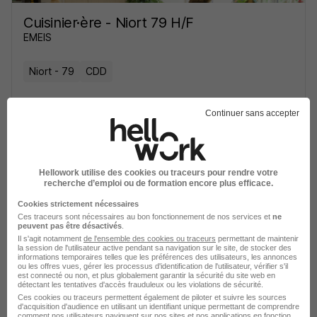
Cuisinier·ère - Niort 79 H/F
EMEIS
Niort - 79
CDD
Voir l’offre
Continuer sans accepter
il y a 4 jours
Hellowork utilise des cookies ou traceurs pour rendre votre
recherche d’emploi ou de formation encore plus efficace.
Cookies strictement nécessaires
Ces traceurs sont nécessaires au bon fonctionnement de nos services et
ne
Commis de Cuisine H/F
peuvent pas être désactivés
.
Il s'agit notamment
de l'ensemble des cookies ou traceurs
permettant de maintenir
Iziwork
Super recruteur
la session de l'utilisateur active pendant sa navigation sur le site, de stocker des
informations temporaires telles que les préférences des utilisateurs, les annonces
ou les offres vues, gérer les processus d'identification de l'utilisateur, vérifier s'il
Niort - 79
Intérim
12,31 - 12,50 € / heure
est connecté ou non, et plus globalement garantir la sécurité du site web en
détectant les tentatives d'accès frauduleux ou les violations de sécurité.
Ces cookies ou traceurs permettent également de piloter et suivre les sources
d'acquisition d'audience en utilisant un identifiant unique permettant de comprendre
Voir l’offre
comment nos utilisateurs naviguent sur nos sites et nos applications en fonction