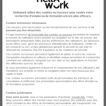
Montigny-le-Bretonneux - 78
Intérim
Hellowork utilise des cookies ou traceurs pour rendre votre
recherche d’emploi ou de formation encore plus efficace.
12,31 € / heure
1 mois
Cookies strictement nécessaires
Ces traceurs sont nécessaires au bon fonctionnement de nos services et
ne
peuvent pas être désactivés
.
Voir l’offre
il y a 3 jours
Il s'agit notamment
de l'ensemble des cookies ou traceurs
permettant de maintenir
la session de l'utilisateur active pendant sa navigation sur le site, de stocker des
informations temporaires telles que les préférences des utilisateurs, les annonces
ou les offres vues, gérer les processus d'identification de l'utilisateur, vérifier s'il
est connecté ou non, et plus globalement garantir la sécurité du site web en
détectant les tentatives d'accès frauduleux ou les violations de sécurité.
Ces cookies ou traceurs permettent également de piloter et suivre les sources
d'acquisition d'audience en utilisant un identifiant unique permettant de comprendre
comment nos utilisateurs naviguent sur nos sites et nos applications en fonction
des différentes sources de trafic.
Ils nous permettent également d’observer le comportement de nos utilisateurs afin
Second de Cuisine H/F
d'améliorer nos produits et rendre la navigation dans nos sites beaucoup plus
Crit
rapide et fluide.
Ces cookies ou traceurs permettent enfin de personnaliser les interfaces de
consultation et d'effectuer une présentation personnalisée des offres d'emploi ou
de formations proposées.
Montigny-le-Bretonneux - 78
CDI
1 600 - 2 000 € / mois
Cookies publicitaires
Avec votre accord
, nous et nos partenaires (Facebook,
Google Ads
, Critéo,
Bing,) pouvons utiliser des traceurs pour vous proposer des publicités pour des
offres d’emploi ou des offres de formations personnalisés afin d’augmenter vos