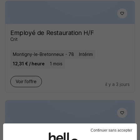
Employé de Restauration H/F
Crit
Montigny-le-Bretonneux - 78
Intérim
12,31 € / heure
1 mois
Voir l’offre
il y a 3 jours
Continuer sans accepter
Commis de Cuisine H/F
Crit