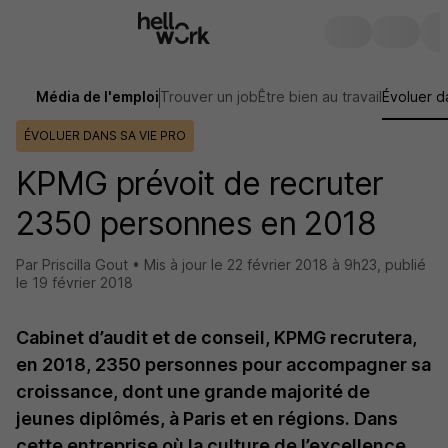
Média de l'emploi
Trouver un job
Être bien au travail
Évoluer d
ÉVOLUER DANS SA VIE PRO
KPMG prévoit de recruter
2350 personnes en 2018
Par Priscilla Gout •
Mis à jour le
22 février 2018 à 9h23
,
publié
le 19 février 2018
Cabinet d’audit et de conseil, KPMG recrutera,
en 2018, 2350 personnes pour accompagner sa
croissance, dont une grande majorité de
jeunes diplômés, à Paris et en régions. Dans
cette entreprise où la culture de l’excellence