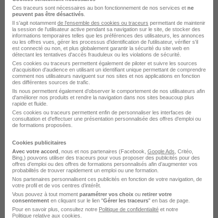
« résolument au service de l’humain et non
Ces traceurs sont nécessaires au bon fonctionnement de nos services et
ne
l’inverse »
età écouter les plus jeunes, tant sur
peuvent pas être désactivés
.
Il s'agit notamment
de l'ensemble des cookies ou traceurs
permettant de maintenir
leurs aspirations que leurs suggestions. En
la session de l'utilisateur active pendant sa navigation sur le site, de stocker des
informations temporaires telles que les préférences des utilisateurs, les annonces
témoigne un certain nombre d’initiatives visant à
ou les offres vues, gérer les processus d'identification de l'utilisateur, vérifier s'il
est connecté ou non, et plus globalement garantir la sécurité du site web en
faire remonter les idées des collaborateurs qui
détectant les tentatives d'accès frauduleux ou les violations de sécurité.
Ces cookies ou traceurs permettent également de piloter et suivre les sources
contribuent ainsi à la vie du cabinet, dans un
d'acquisition d'audience en utilisant un identifiant unique permettant de comprendre
comment nos utilisateurs naviguent sur nos sites et nos applications en fonction
esprit intrapreneurial.
des différentes sources de trafic.
Ils nous permettent également d’observer le comportement de nos utilisateurs afin
d'améliorer nos produits et rendre la navigation dans nos sites beaucoup plus
KPMG a également créé sa propre fondation, qui
rapide et fluide.
Ces cookies ou traceurs permettent enfin de personnaliser les interfaces de
œuvre autour de 2 piliers : le progrès social (avec
consultation et d'effectuer une présentation personnalisée des offres d'emploi ou
de formations proposées.
trois domaines d’intervention : l’éducation,
l’entrepreneuriat solidaire et la réinsertion de
Cookies publicitaires
Avec votre accord
, nous et nos partenaires (Facebook,
Google Ads
, Critéo,
populations fragilisées) et l’environnement. Celle-
Bing,) pouvons utiliser des traceurs pour vous proposer des publicités pour des
offres d’emploi ou des offres de formations personnalisés afin d’augmenter vos
ci propose aux collaborateurs volontaires de
probabilités de trouver rapidement un emploi ou une formation.
Nos partenaires personnalisent ces publicités en fonction de votre navigation, de
s’engager sur des projets qui s’inscrivent dans ce
votre profil et de vos centres d’intérêt.
cadre…
« Cela nous permet de mettre à profit nos
Vous pouvez à tout moment
paramétrer vos choix
ou
retirer votre
consentement
en cliquant sur le lien "
Gérer les traceurs
" en bas de page.
compétences auprès de personnes qui en ont
Pour en savoir plus, consultez notre
Politique de confidentialité
et notre
Politique relative aux cookies
.