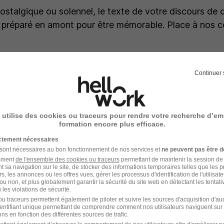
 nostalgique ou solennel, le texte de votre discours de 
re préparé en amont pour être mémorable. Place à nos co
Continuer 
votre discours de départ à la r
 utilise des cookies ou traceurs pour rendre votre recherche d’em
formation encore plus efficace.
cours peut sembler intimidant, mais avec quelques con
ictement nécessaires
une bonne dose de sincérité, il devient un vrai moment 
 sont nécessaires au bon fonctionnement de nos services et
ne peuvent pas être d
amment
de l'ensemble des cookies ou traceurs
permettant de maintenir la session de l
s clés pour délivrer un message à la hauteur de ce dép
t sa navigation sur le site, de stocker des informations temporaires telles que les 
rs, les annonces ou les offres vues, gérer les processus d'identification de l'utilisateur,
ou non, et plus globalement garantir la sécurité du site web en détectant les tentati
les violations de sécurité.
u traceurs permettent également de piloter et suivre les sources d'acquisition d'a
identifiant unique permettant de comprendre comment nos utilisateurs naviguent sur 
ns en fonction des différentes sources de trafic.