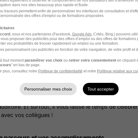
ettent également d’observer le comportement de nos utilisateurs afin d'améliorer no
igation dans nos sites beaucoup plus rapide et fluide.
u traceurs permettent enfin de personnaliser les interfaces de consultation et d'eff
t pour un collègue : conseils, idées et astuces
personnalisée des offres d'emploi ou de formations proposées.
icitaires
accord
, nous et nos partenaires (Facebook,
Google Ads
, Critéo, Bing,) pouvons util
 vous proposer des publicités pour des offres d’emploi ou des offres de formations
ter vos probabilités de trouver rapidement un emploi ou une formation.
es personnalisent ces publicités en fonction de votre navigation, de votre profil et 
à tout moment
paramétrer vos choix
ou
retirer votre consentement
en cliquant s
er un roman pour partager votre aventure professionnel
raceurs
" en bas de page.
tout un texte simple, clair et rythmé. Privilégiez un for
r plus, consultez notre
Politique de confidentialité
et notre
Politique relative aux co
nutes à l’oral, tout en laissant la place à quelques cit
Personnaliser mes choix
Tout accepter
is vous permet de transmettre l’essentiel de votre m
uditoire. Et surtout, il vous laisse le temps de célébre
 avec vos collègues !
re parcours et vos accomplissements