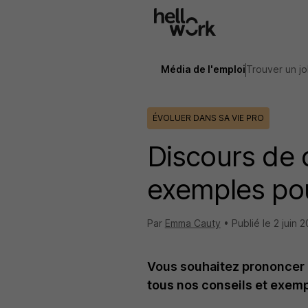
Aller au contenu principal
Média de l'emploi
Trouver un j
ÉVOLUER DANS SA VIE PRO
Discours de d
exemples pou
Par
Emma Cauty
•
Publié le
2 juin 
Vous souhaitez prononcer u
tous nos conseils et exemp