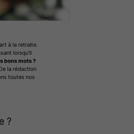
 à la retraite.
ant lorsqu’il
s bons mots ?
e la rédaction
ons toutes nos
e ?