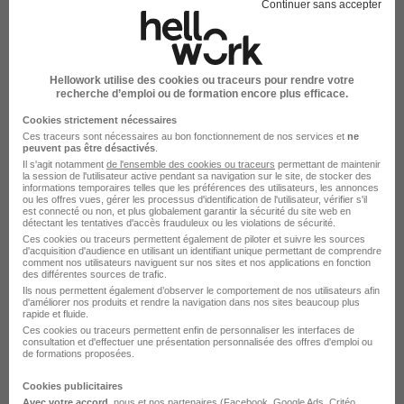
Continuer sans accepter
Quelle que soit son ancienneté, le salarié dont la
convention de rupture est homologuée perçoit
Hellowork utilise des cookies ou traceurs pour rendre votre
recherche d’emploi ou de formation encore plus efficace.
une indemnité spécifique de rupture
conventionnelle. Son montant ne peut être
Cookies strictement nécessaires
Ces traceurs sont nécessaires au bon fonctionnement de nos services et
ne
inférieur à celui de l'indemnité légale de
peuvent pas être désactivés
.
Il s'agit notamment
de l'ensemble des cookies ou traceurs
permettant de maintenir
licenciement, soit un quart de mois de salaire brut
la session de l'utilisateur active pendant sa navigation sur le site, de stocker des
informations temporaires telles que les préférences des utilisateurs, les annonces
par année d'ancienneté jusqu'à dix ans, puis un
ou les offres vues, gérer les processus d'identification de l'utilisateur, vérifier s'il
est connecté ou non, et plus globalement garantir la sécurité du site web en
tiers de mois au-delà de dix ans. Ce montant peut
détectant les tentatives d'accès frauduleux ou les violations de sécurité.
Ces cookies ou traceurs permettent également de piloter et suivre les sources
être librement négocié à la hausse lors de
d'acquisition d'audience en utilisant un identifiant unique permettant de comprendre
comment nos utilisateurs naviguent sur nos sites et nos applications en fonction
l'entretien.
des différentes sources de trafic.
Ils nous permettent également d’observer le comportement de nos utilisateurs afin
Le salarié perçoit également les autres sommes
d'améliorer nos produits et rendre la navigation dans nos sites beaucoup plus
rapide et fluide.
dues à la date de rupture du contrat de travail :
Ces cookies ou traceurs permettent enfin de personnaliser les interfaces de
consultation et d'effectuer une présentation personnalisée des offres d'emploi ou
salaire, primes et indemnité compensatrice de
de formations proposées.
congés payés s'il n'a pas soldé tous ses droits.
Cookies publicitaires
Avec votre accord
, nous et nos partenaires (Facebook,
Google Ads
, Critéo,