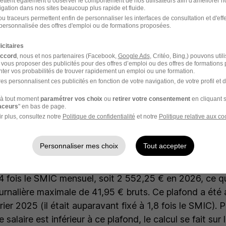
ettent également d’observer le comportement de nos utilisateurs afin d'améliorer no
rs mois est possible. Dans ce cas, le seuil est de 600 h
igation dans nos sites beaucoup plus rapide et fluide.
n équivalente, ce qui couvre les parcours à temps parti
u traceurs permettent enfin de personnaliser les interfaces de consultation et d'eff
personnalisée des offres d'emploi ou de formations proposées.
t en cours d'année.
icitaires
accord
, nous et nos partenaires (Facebook,
Google Ads
, Critéo, Bing,) pouvons util
 vous proposer des publicités pour des offres d’emploi ou des offres de formations
ce et montant des indemnités
ter vos probabilités de trouver rapidement un emploi ou une formation.
es personnalisent ces publicités en fonction de votre navigation, de votre profil et 
urnalières ne sont pas versées dès le premier jour d'ar
à tout moment
paramétrer vos choix
ou
retirer votre consentement
en cliquant s
rs s'applique : vous commencez à percevoir des IJ à p
raceurs
" en bas de page.
r plus, consultez notre
Politique de confidentialité
et notre
Politique relative aux co
 votre arrêt dure 3 jours ou moins, vous ne percevez au
die.
Personnaliser mes choix
Tout accepter
 est égal à 50 % de votre salaire journalier de base, c
 derniers salaires bruts divisée par 91,25. Le salaire 
,4 fois le SMIC mensuel, soit 2 552,25 € en 2026, ce q
urnalière maximale de 41,95 € bruts. Ce plafond a été 
ier 2025 (il était auparavant fixé à 1,8 fois le SMIC). P
 salaire est inférieur à ce plafond, le calcul se fait sur 