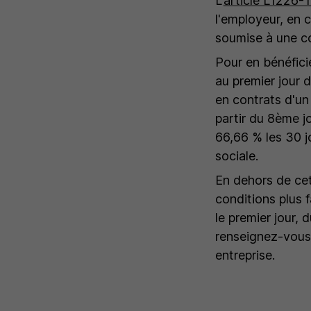
L'
article L1226-1
l'employeur, en 
soumise à une co
Pour en bénéficie
au premier jour d
en contrats d'un 
partir du 8ème j
66,66 % les 30 j
sociale.
En dehors de cet
conditions plus f
le premier jour,
renseignez-vous 
entreprise.