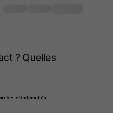
act ? Quelles
marches et indemnités,