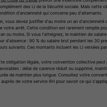
 du Code du travail
prévoit une indemnité complémenta
complément des IJ de la Sécurité sociale. Mais cette ob
ndition d'ancienneté qui concerne peu d'alternants.
r, vous devez justifier d'au moins un an d'ancienneté d
e votre arrêt. Cette condition est rarement remplie pou
an ou moins. Si vous l'atteignez, le maintien de salaire
our d'absence : 90 % du salaire brut pendant les 30 pre
ours suivants. Ces montants incluent les IJ versées par
te obligation légale, votre convention collective peut 
avorables : délai de carence réduit ou supprimé, mainti
 durée de maintien plus longue. Consultez votre convent
auprès de votre service RH pour savoir ce qui s'appli