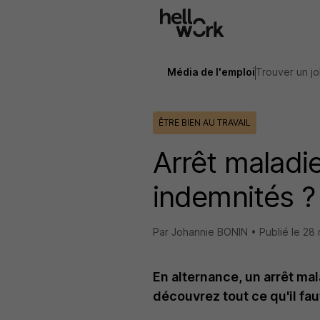
Aller au contenu principal
Média de l'emploi
Trouver un j
ÊTRE BIEN AU TRAVAIL
Arrêt maladie
indemnités ?
Par Johannie BONIN •
Publié le
28 
En alternance, un arrêt ma
découvrez tout ce qu'il faut