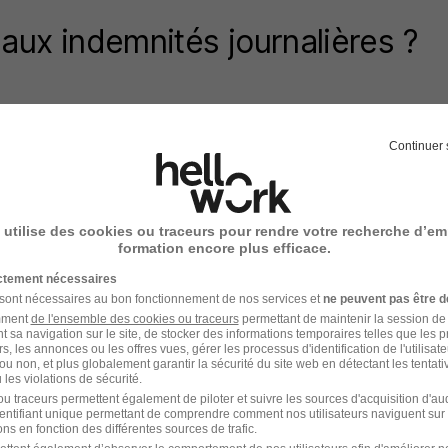
aux indemnités journalières ?
'indemnisation pendant un arrêt maladie sont les mêm
nts sont essentiels sont à connaître : les conditions d
Continuer 
ur montant.
 utilise des cookies ou traceurs pour rendre votre recherche d’em
 d'accès aux indemnités journalières
formation encore plus efficace.
ictement nécessaires
es indemnités journalières (IJ) versées par l'Assurance
 sont nécessaires au bon fonctionnement de nos services et
ne peuvent pas être d
ne des conditions suivantes au jour de l'arrêt : avoir tr
amment
de l'ensemble des cookies ou traceurs
permettant de maintenir la session de l
t sa navigation sur le site, de stocker des informations temporaires telles que les 
urs des 3 mois civils ou des 90 jours précédant l'arrêt,
rs, les annonces ou les offres vues, gérer les processus d'identification de l'utilisateur,
ou non, et plus globalement garantir la sécurité du site web en détectant les tentati
u moins égal à 1 015 fois le montant horaire du SMIC s
les violations de sécurité.
u traceurs permettent également de piloter et suivre les sources d'acquisition d'a
identifiant unique permettant de comprendre comment nos utilisateurs naviguent sur 
ssez pas ces conditions au titre des 3 derniers mois, u
ns en fonction des différentes sources de trafic.