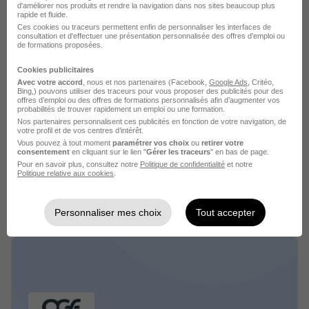
d'améliorer nos produits et rendre la navigation dans nos sites beaucoup plus
rapide et fluide.
Ces cookies ou traceurs permettent enfin de personnaliser les interfaces de
consultation et d'effectuer une présentation personnalisée des offres d'emploi ou
de formations proposées.
Cookies publicitaires
Avec votre accord
, nous et nos partenaires (Facebook,
Google Ads
, Critéo,
Bing,) pouvons utiliser des traceurs pour vous proposer des publicités pour des
offres d’emploi ou des offres de formations personnalisés afin d’augmenter vos
probabilités de trouver rapidement un emploi ou une formation.
Nos partenaires personnalisent ces publicités en fonction de votre navigation, de
Groupe Covéa recrutement
votre profil et de vos centres d’intérêt.
Vous pouvez à tout moment
paramétrer vos choix
ou
retirer votre
consentement
en cliquant sur le lien "
Gérer les traceurs
" en bas de page.
Assurance
Pour en savoir plus, consultez notre
Politique de confidentialité
et notre
Politique relative aux cookies
.
1 job
Découvrir
Personnaliser mes choix
Tout accepter