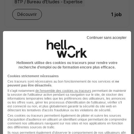
BTP / Bureau d'Etudes - Expertise
1 job
Découvrir
Continuer sans accepter
Hellowork utilise des cookies ou traceurs pour rendre votre
recherche d’emploi ou de formation encore plus efficace.
Cookies strictement nécessaires
Ces traceurs sont nécessaires au bon fonctionnement de nos services et
ne
peuvent pas être désactivés
.
GRDF recrutement
Il s'agit notamment
de l'ensemble des cookies ou traceurs
permettant de maintenir
la session de l'utilisateur active pendant sa navigation sur le site, de stocker des
informations temporaires telles que les préférences des utilisateurs, les annonces
Energie / Production - Distribution
ou les offres vues, gérer les processus d'identification de l'utilisateur, vérifier s'il
est connecté ou non, et plus globalement garantir la sécurité du site web en
détectant les tentatives d'accès frauduleux ou les violations de sécurité.
1 job
Découvrir
Ces cookies ou traceurs permettent également de piloter et suivre les sources
d'acquisition d'audience en utilisant un identifiant unique permettant de comprendre
comment nos utilisateurs naviguent sur nos sites et nos applications en fonction
des différentes sources de trafic.
Ils nous permettent également d’observer le comportement de nos utilisateurs afin