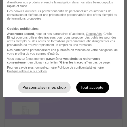
d'améliorer nos produits et rendre la navigation dans nos sites beaucoup plus
rapide et fluide.
Ces cookies ou traceurs permettent enfin de personnaliser les interfaces de
consultation et d'effectuer une présentation personnalisée des offres d'emploi ou
de formations proposées.
Cookies publicitaires
Michael Page recrutement
Avec votre accord
, nous et nos partenaires (Facebook,
Google Ads
, Critéo,
Bing,) pouvons utiliser des traceurs pour vous proposer des publicités pour des
offres d’emploi ou des offres de formations personnalisés afin d’augmenter vos
probabilités de trouver rapidement un emploi ou une formation.
Recrutement - Placement - Conseils RH
Nos partenaires personnalisent ces publicités en fonction de votre navigation, de
votre profil et de vos centres d’intérêt.
Vous pouvez à tout moment
paramétrer vos choix
ou
retirer votre
3 jobs
Découvrir
consentement
en cliquant sur le lien "
Gérer les traceurs
" en bas de page.
Pour en savoir plus, consultez notre
Politique de confidentialité
et notre
Politique relative aux cookies
.
Personnaliser mes choix
Tout accepter