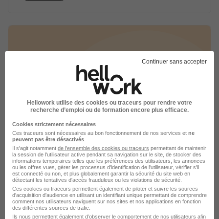
Continuer sans accepter
Hellowork utilise des cookies ou traceurs pour rendre votre
LIP recrute pour LIP recrutement
recherche d’emploi ou de formation encore plus efficace.
Cookies strictement nécessaires
Ces traceurs sont nécessaires au bon fonctionnement de nos services et
ne
Recrutement - Placement - Conseils RH
peuvent pas être désactivés
.
Il s'agit notamment
de l'ensemble des cookies ou traceurs
permettant de maintenir
la session de l'utilisateur active pendant sa navigation sur le site, de stocker des
3 jobs
Découvrir
informations temporaires telles que les préférences des utilisateurs, les annonces
ou les offres vues, gérer les processus d'identification de l'utilisateur, vérifier s'il
est connecté ou non, et plus globalement garantir la sécurité du site web en
détectant les tentatives d'accès frauduleux ou les violations de sécurité.
Ces cookies ou traceurs permettent également de piloter et suivre les sources
d'acquisition d'audience en utilisant un identifiant unique permettant de comprendre
comment nos utilisateurs naviguent sur nos sites et nos applications en fonction
des différentes sources de trafic.
Ils nous permettent également d’observer le comportement de nos utilisateurs afin