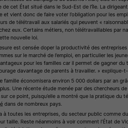
 de cet État situé dans le Sud-Est de l’île. La dirigeante
 et vient donc de faire voter l’obligation pour les emp
urs de télétravail aux salariés qui peuvent « raisonna
 chez eux. Certains métiers, non télétravaillables par n
ette nouvelle loi.
esure est censée doper la productivité des entreprise
emmes sur le marché de l’emploi, en particulier les jeun
avantageux pour les familles car il permet de gagner du
ncourage davantage de parents à travailler. »
explique-t-
ne famille économisera environ 5 000 dollars par an grâ
n plus. Une récente étude menée par des chercheurs d
 sur ce point, puisqu’elle a montré que la pratique du tél
té
dans de nombreux pays.
ra à toutes les entreprises, du secteur public comme du
eur taille. Reste néanmoins à voir comment l’État de Vic