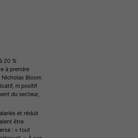
 à 20 %
re à prendre
r Nicholas Bloom
atif, ni positif
ment du secteur,
lariés et réduit
aient être
verse : «
tout