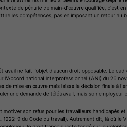
haite attirer les meilleurs talents encourage déjà le tél
ntexte de pénurie de main-d'œuvre qualifiée, c'est en 
n attire les compétences, pas en imposant un retour au b
étravail ne fait l'objet d'aucun droit opposable. Le cad
ur l'Accord national interprofessionnel (ANI) du 26 n
es de mise en œuvre mais laisse la décision finale à l'
muler une demande de télétravail, mais son employeur es
t motiver son refus pour les travailleurs handicapés et
L. 1222-9 du Code du travail). Autrement dit, là où le V
'employeur, le droit français reste fondé sur le volontari