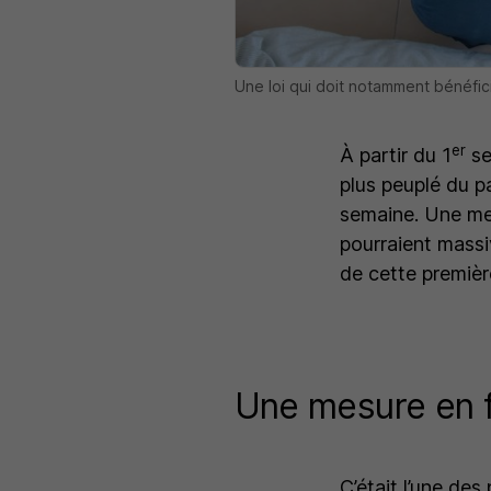
Une loi qui doit notamment bénéfi
er
À partir du 1
se
plus peuplé du p
semaine. Une mes
pourraient massiv
de cette premièr
Une mesure en f
C’était l’une de