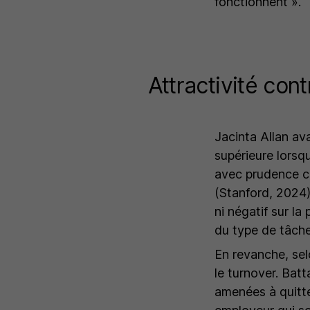
fonctionnent
».
Attractivité contr
Jacinta Allan a
supérieure lorsqu'
avec prudence c
(Stanford, 2024),
ni négatif sur la
du type de tâch
En revanche, selo
le turnover. Batt
amenées à quitter