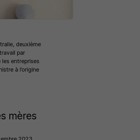
tralie, deuxième
ravail par
 les entreprises
stre à l’origine
es mères
eptembre 2023