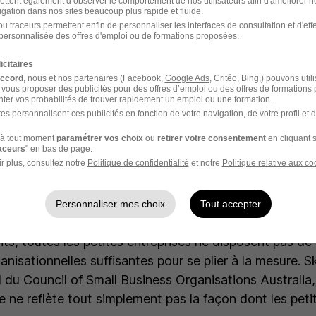
nière polémique en date, la loi pour l’obligation du télé
ettent également d’observer le comportement de nos utilisateurs afin d'améliorer no
igation dans nos sites beaucoup plus rapide et fluide.
’entreprises que prévu. À l’origine, les petites entrepr
u traceurs permettent enfin de personnaliser les interfaces de consultation et d'eff
personnalisée des offres d'emploi ou de formations proposées.
ient être exemptées par cette mesure. Mais la Première
nt de dernier moment, au nom de l’équité : «
Si vous po
icitaires
e petite entreprise, vous méritez les mêmes droits que
accord
, nous et nos partenaires (Facebook,
Google Ads
, Critéo, Bing,) pouvons util
 vous proposer des publicités pour des offres d’emploi ou des offres de formations
ne grande banque.
Tout le monde ne peut pas travailler 
ter vos probabilités de trouver rapidement un emploi ou une formation.
es personnalisent ces publicités en fonction de votre navigation, de votre profil et 
peuvent doivent pouvoir en bénéficier », a justifié Jaci
à tout moment
paramétrer vos choix
ou
retirer votre consentement
en cliquant s
anmoins laissé aux TPE australiennes, qui ont jusqu’à j
raceurs
" en bas de page.
ormité. En effet, on parle ici de 1,3 million de travaille
r plus, consultez notre
Politique de confidentialité
et notre
Politique relative aux co
es entreprises, qui vont pouvoir exiger deux jours de té
 État comptant 6,5 millions d’habitants, l’impact s’an
Personnaliser mes choix
Tout accepter
ts, toutes les petites entreprises ne disposent pas de
anisationnelles suffisantes pour se plier à la mesure. 
l du Council of Small Business Organisations Australia,
 ne reflète tout simplement pas la façon dont les peti