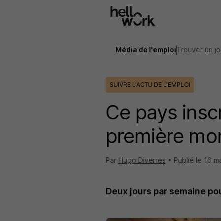
Aller au contenu principal
Média de l'emploi
Trouver un j
SUIVRE L'ACTU DE L'EMPLOI
Ce pays inscri
première mo
Par
Hugo Diverres
•
Publié le
16 m
Deux jours par semaine pou