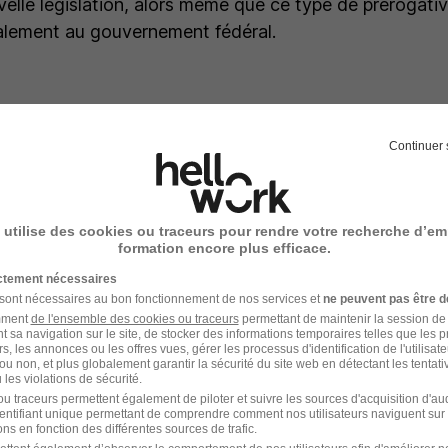
velle législation, alors même que ce type de prérogat
alement au gouvernement fédéral.
ées, le patronat s’insurge
Continuer 
stralien qui abrite Melbourne, deuxième ville du pays e
 utilise des cookies ou traceurs pour rendre votre recherche d’em
formation encore plus efficace.
 côte sud-est, les organisations patronales sont vent
nt du Committee for Melbourne, un lobby à mi-chemin
ictement nécessaires
 sont nécessaires au bon fonctionnement de nos services et
ne peuvent pas être d
 commerce, a ainsi déclaré au journal The Australian 
amment
de l'ensemble des cookies ou traceurs
permettant de maintenir la session de l
ait de faire chuter la confiance des entreprises dans l'Ét
t sa navigation sur le site, de stocker des informations temporaires telles que les 
rs, les annonces ou les offres vues, gérer les processus d'identification de l'utilisateur,
aut avoir conscience que les capitaux et les entreprise
ou non, et plus globalement garantir la sécurité du site web en détectant les tentati
les violations de sécurité.
clair, si l'on rend la vie trop difficile aux entreprises, el
u traceurs permettent également de piloter et suivre les sources d'acquisition d'a
identifiant unique permettant de comprendre comment nos utilisateurs naviguent sur 
ns en fonction des différentes sources de trafic.