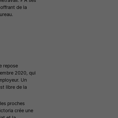
étravail.
» À ses
offrant de la
ureau.
re repose
ovembre 2020, qui
employeur. Un
t libre de la
 les proches
ictoria crée une
at et la