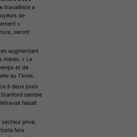
 travailliste a
loyeurs de
blement »
ature, seront
s en augmentant
es mères. «
Le
 temps et de
elle au Times.
ce à deux jours
e Stanford semble
étravail faisait
 secteur privé,
toria fera