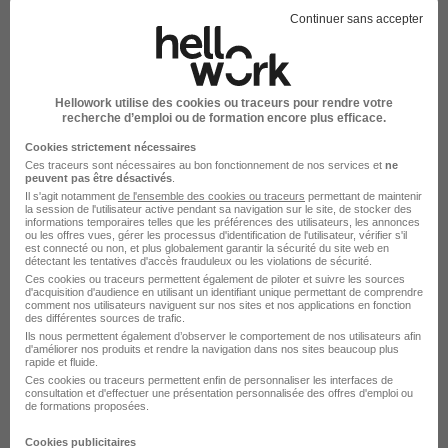
Continuer sans accepter
Produire du contenu pour améliorer son e-
réputation
Hellowork utilise des cookies ou traceurs pour rendre votre
recherche d’emploi ou de formation encore plus efficace.
En parallèle, vous pouvez également produire du
Cookies strictement nécessaires
Ces traceurs sont nécessaires au bon fonctionnement de nos services et
ne
contenu : des articles pour mettre en avant votre
peuvent pas être désactivés
.
Il s'agit notamment
de l'ensemble des cookies ou traceurs
permettant de maintenir
expertise ou pour faire connaître vos activités par
la session de l'utilisateur active pendant sa navigation sur le site, de stocker des
informations temporaires telles que les préférences des utilisateurs, les annonces
exemple. C'est la meilleure manière d'améliorer
ou les offres vues, gérer les processus d'identification de l'utilisateur, vérifier s'il
est connecté ou non, et plus globalement garantir la sécurité du site web en
votre identité numérique : la production de
détectant les tentatives d'accès frauduleux ou les violations de sécurité.
Ces cookies ou traceurs permettent également de piloter et suivre les sources
contenus de qualité permet de repousser
d'acquisition d'audience en utilisant un identifiant unique permettant de comprendre
comment nos utilisateurs naviguent sur nos sites et nos applications en fonction
mécaniquement les contenus plus nuisibles aux
des différentes sources de trafic.
pages "suivantes" sur les moteurs de recherche.
Ils nous permettent également d’observer le comportement de nos utilisateurs afin
d'améliorer nos produits et rendre la navigation dans nos sites beaucoup plus
Et personne n'ira voir en page 10 ce qui se dit de
rapide et fluide.
Ces cookies ou traceurs permettent enfin de personnaliser les interfaces de
vous sur Internet !
consultation et d'effectuer une présentation personnalisée des offres d'emploi ou
de formations proposées.
Cookies publicitaires