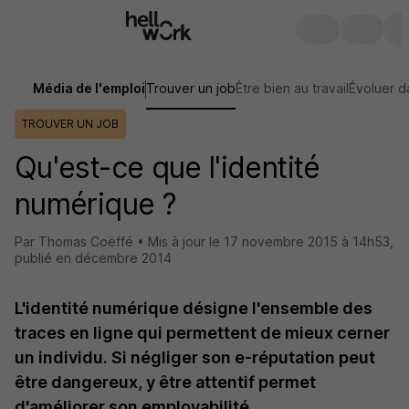
Média de l'emploi
Trouver un job
Être bien au travail
Évoluer d
TROUVER UN JOB
Qu'est-ce que l'identité
numérique ?
Par Thomas Coëffé •
Mis à jour le
17 novembre 2015 à 14h53
,
publié en décembre 2014
L'identité numérique désigne l'ensemble des
traces en ligne qui permettent de mieux cerner
un individu. Si négliger son e-réputation peut
être dangereux, y être attentif permet
d'améliorer son employabilité.