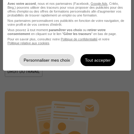
Avec votre accord
, nous et nos partenaires (Facebook,
Google Ads
, Critéo,
Bing,) pouvons utiliser des traceurs pour vous proposer des publicités pour des
Partager l’article
offres d’emploi ou des offres de formations personnalisés afin d’augmenter vos
probabilités de trouver rapidement un emploi ou une formation.
Nos partenaires personnalisent ces publicités en fonction de votre navigation, de
votre profil et de vos centres d’intérêt.
Vous pouvez à tout moment
paramétrer vos choix
ou
retirer votre
consentement
en cliquant sur le lien "
Gérer les traceurs
" en bas de page.
Facebook
X
Linkedin
Pour en savoir plus, consultez notre
Politique de confidentialité
et notre
Politique relative aux cookies
.
Les sujets liés
Personnaliser mes choix
Tout accepter
DROIT DU TRAVAIL