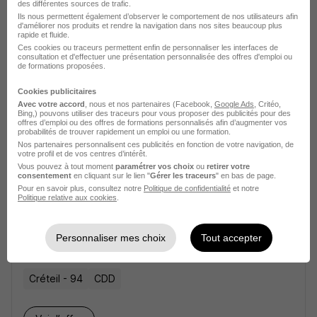
des différentes sources de trafic.
Voir l’offre
Ils nous permettent également d’observer le comportement de nos utilisateurs afin
il y a 17 jours
d'améliorer nos produits et rendre la navigation dans nos sites beaucoup plus
rapide et fluide.
Ces cookies ou traceurs permettent enfin de personnaliser les interfaces de
consultation et d'effectuer une présentation personnalisée des offres d'emploi ou
Travailleur Social CDD - Accueil de
de formations proposées.
Jour la Halte H/F
Cookies publicitaires
Croix-Rouge française
Avec votre accord
, nous et nos partenaires (Facebook,
Google Ads
, Critéo,
Bing,) pouvons utiliser des traceurs pour vous proposer des publicités pour des
offres d’emploi ou des offres de formations personnalisés afin d’augmenter vos
Annecy - 74
CDD
30 603 - 33 302 € / an
probabilités de trouver rapidement un emploi ou une formation.
Nos partenaires personnalisent ces publicités en fonction de votre navigation, de
votre profil et de vos centres d’intérêt.
Voir l’offre
Vous pouvez à tout moment
paramétrer vos choix
ou
retirer votre
il y a 17 jours
consentement
en cliquant sur le lien "
Gérer les traceurs
" en bas de page.
Pour en savoir plus, consultez notre
Politique de confidentialité
et notre
Politique relative aux cookies
.
Travailleur Social Point Accueil Orly
H/F
Personnaliser mes choix
Tout accepter
Croix-Rouge française
Créteil - 94
CDD