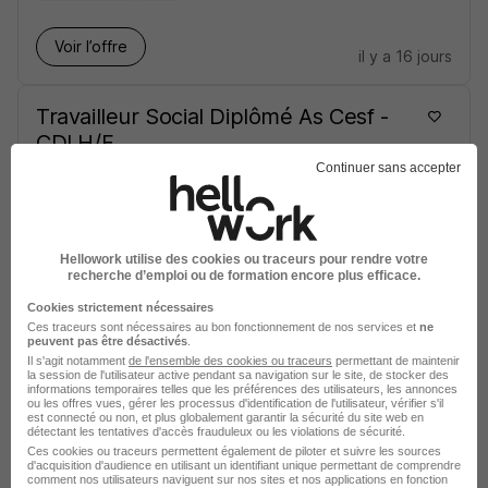
Voir l’offre
il y a 16 jours
Travailleur Social Diplômé As Cesf -
CDI H/F
Croix-Rouge française
Continuer sans accepter
Châtenay-Malabry - 92
CDI
30 000 - 33 000 € / an
Hellowork utilise des cookies ou traceurs pour rendre votre
recherche d’emploi ou de formation encore plus efficace.
Voir l’offre
il y a 16 jours
Cookies strictement nécessaires
Ces traceurs sont nécessaires au bon fonctionnement de nos services et
ne
peuvent pas être désactivés
.
Travailleur Social CDI - Accueil de
Il s'agit notamment
de l'ensemble des cookies ou traceurs
permettant de maintenir
Jour la Halte H/F
la session de l'utilisateur active pendant sa navigation sur le site, de stocker des
informations temporaires telles que les préférences des utilisateurs, les annonces
Croix-Rouge française
ou les offres vues, gérer les processus d'identification de l'utilisateur, vérifier s'il
est connecté ou non, et plus globalement garantir la sécurité du site web en
détectant les tentatives d'accès frauduleux ou les violations de sécurité.
Annecy - 74
CDI
30 603 - 33 302 € / an
Ces cookies ou traceurs permettent également de piloter et suivre les sources
d'acquisition d'audience en utilisant un identifiant unique permettant de comprendre
comment nos utilisateurs naviguent sur nos sites et nos applications en fonction