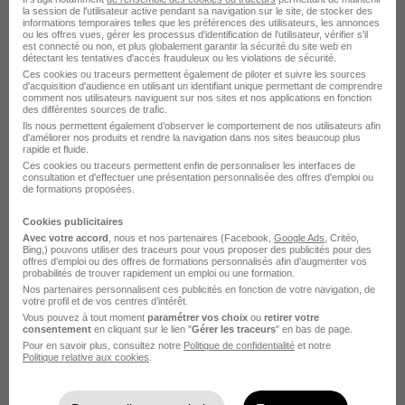
la session de l'utilisateur active pendant sa navigation sur le site, de stocker des
informations temporaires telles que les préférences des utilisateurs, les annonces
ou les offres vues, gérer les processus d'identification de l'utilisateur, vérifier s'il
Argenteuil - 95
CDI
2 535 - 2 800 € / mois
est connecté ou non, et plus globalement garantir la sécurité du site web en
détectant les tentatives d'accès frauduleux ou les violations de sécurité.
Ces cookies ou traceurs permettent également de piloter et suivre les sources
d'acquisition d'audience en utilisant un identifiant unique permettant de comprendre
Voir l’offre
comment nos utilisateurs naviguent sur nos sites et nos applications en fonction
il y a 14 jours
des différentes sources de trafic.
Ils nous permettent également d’observer le comportement de nos utilisateurs afin
d'améliorer nos produits et rendre la navigation dans nos sites beaucoup plus
Educateur Specialise H/F
rapide et fluide.
Ces cookies ou traceurs permettent enfin de personnaliser les interfaces de
Croix-Rouge française
consultation et d'effectuer une présentation personnalisée des offres d'emploi ou
de formations proposées.
Meaux - 77
CDD
30 603 - 32 313 € / an
Cookies publicitaires
Avec votre accord
, nous et nos partenaires (Facebook,
Google Ads
, Critéo,
Bing,) pouvons utiliser des traceurs pour vous proposer des publicités pour des
offres d’emploi ou des offres de formations personnalisés afin d’augmenter vos
Voir l’offre
il y a 15 jours
probabilités de trouver rapidement un emploi ou une formation.
Nos partenaires personnalisent ces publicités en fonction de votre navigation, de
votre profil et de vos centres d’intérêt.
Vous pouvez à tout moment
paramétrer vos choix
ou
retirer votre
Educateur Spécialisé Mecs92 H/F
consentement
en cliquant sur le lien "
Gérer les traceurs
" en bas de page.
Croix-Rouge française
Pour en savoir plus, consultez notre
Politique de confidentialité
et notre
Politique relative aux cookies
.
Gennevilliers - 92
CDI
2 550 - 3 000 € / mois