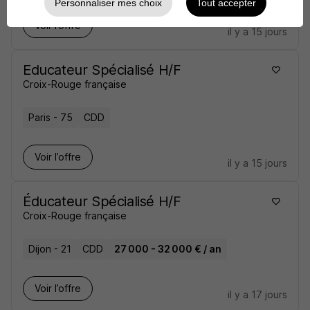
Personnaliser mes choix
Tout accepter
Voir l’offre
il y a 15 jours
Educateur Spécialisé H/F
Croix-Rouge française
Paris - 75
CDD
Voir l’offre
il y a 15 jours
Éducateur Spécialisé H/F
Croix-Rouge française
Dijon - 21
CDD
27 000 - 32 000 € / an
Voir l’offre
il y a 17 jours