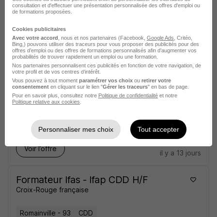
Croix-Rouge française
consultation et d'effectuer une présentation personnalisée des offres d'emploi ou
de formations proposées.
Paris - 75
CDI
Cookies publicitaires
Avec votre accord
, nous et nos partenaires (Facebook,
Google Ads
, Critéo,
Bing,) pouvons utiliser des traceurs pour vous proposer des publicités pour des
offres d’emploi ou des offres de formations personnalisés afin d’augmenter vos
Voir l’offre
probabilités de trouver rapidement un emploi ou une formation.
il y a 12 jours
Nos partenaires personnalisent ces publicités en fonction de votre navigation, de
votre profil et de vos centres d’intérêt.
Vous pouvez à tout moment
paramétrer vos choix
ou
retirer votre
Formateur Ifas - Ifap H/F
consentement
en cliquant sur le lien "
Gérer les traceurs
" en bas de page.
Pour en savoir plus, consultez notre
Politique de confidentialité
et notre
Croix-Rouge française
Politique relative aux cookies
.
Romainville - 93
CDI
Personnaliser mes choix
Tout accepter
Voir l’offre
il y a 13 jours
Formateur Ifas - Ifap CDD H/F
Croix-Rouge française
Romainville - 93
CDD