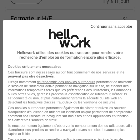
il y a 11 jours
Formateur H/F
Croix-Rouge française
Continuer sans accepter
Ollioules - 83
CDI
37 600 - 40 800 € / an
Hellowork utilise des cookies ou traceurs pour rendre votre
Voir l’offre
recherche d’emploi ou de formation encore plus efficace.
il y a 11 jours
Cookies strictement nécessaires
Ces traceurs sont nécessaires au bon fonctionnement de nos services et
ne
Formateur H/F
peuvent pas être désactivés
.
Il s'agit notamment
de l'ensemble des cookies ou traceurs
permettant de maintenir
Croix-Rouge française
la session de l'utilisateur active pendant sa navigation sur le site, de stocker des
informations temporaires telles que les préférences des utilisateurs, les annonces
ou les offres vues, gérer les processus d'identification de l'utilisateur, vérifier s'il
est connecté ou non, et plus globalement garantir la sécurité du site web en
Rodez - 12
CDD
30 000 - 38 000 € / an
détectant les tentatives d'accès frauduleux ou les violations de sécurité.
Ces cookies ou traceurs permettent également de piloter et suivre les sources
d'acquisition d'audience en utilisant un identifiant unique permettant de comprendre
comment nos utilisateurs naviguent sur nos sites et nos applications en fonction
Voir l’offre
il y a 11 jours
des différentes sources de trafic.
Ils nous permettent également d’observer le comportement de nos utilisateurs afin
d'améliorer nos produits et rendre la navigation dans nos sites beaucoup plus
rapide et fluide.
Formateur Ifsi H/F
Ces cookies ou traceurs permettent enfin de personnaliser les interfaces de