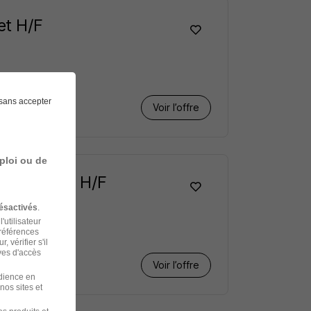
et H/F
sans accepter
Voir l’offre
ploi ou de
Alternance H/F
ésactivés
.
'utilisateur
préférences
 vérifier s'il
ves d'accès
Voir l’offre
udience en
nos sites et