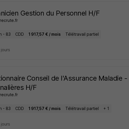
nicien Gestion du Personnel H/F
ecrute.fr
n - 83
CDD
1 917,57 € / mois
Télétravail partiel
4 jours
ionnaire Conseil de l'Assurance Maladie -
nalières H/F
ecrute.fr
n - 83
CDD
1 917,57 € / mois
Télétravail partiel
+ 1
7 jours