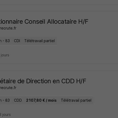
ionnaire Conseil Allocataire H/F
ecrute.fr
n - 83
CDI
Télétravail partiel
6 jours
étaire de Direction en CDD H/F
ecrute.fr
n - 83
CDD
2 107,80 € / mois
Télétravail partiel
13 jours