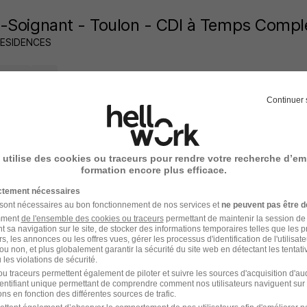
-Soignant - Toulon - CDI à Temps Compl
RESIDENCES
n - 83
CDI
Continuer 
20 jours
 utilise des cookies ou traceurs pour rendre votre recherche d’em
formation encore plus efficace.
ier de Maintenance Hautement Qualifié - 
ictement nécessaires
Super recruteur
 sont nécessaires au bon fonctionnement de nos services et
ne peuvent pas être d
amment
de l'ensemble des cookies ou traceurs
permettant de maintenir la session de l
t sa navigation sur le site, de stocker des informations temporaires telles que les 
n - 83
Alternance
11 000 - 20 000 € / an
rs, les annonces ou les offres vues, gérer les processus d'identification de l'utilisateur,
ou non, et plus globalement garantir la sécurité du site web en détectant les tentati
les violations de sécurité.
18 jours
u traceurs permettent également de piloter et suivre les sources d'acquisition d'a
identifiant unique permettant de comprendre comment nos utilisateurs naviguent sur 
ns en fonction des différentes sources de trafic.