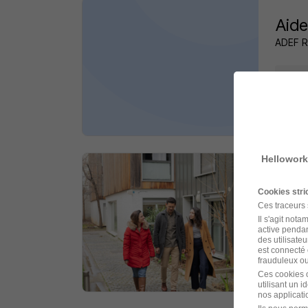
Aide
ADEF 
Toulo
il y a 
Hellowork
Ouvr
Cookies str
Adoma
Ces traceurs
Il s'agit not
active pendan
Toulo
des utilisateu
est connecté 
frauduleux ou 
il y a 
Ces cookies o
utilisant un 
nos applicatio