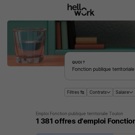
Aller au contenu principal
Effectuer une recherche d'emploi par localité
QUOI ?
Filtres
Contrats
Salaire
Emploi Fonction publique territoriale Toulon
1 381
offres d'emploi
Fonction