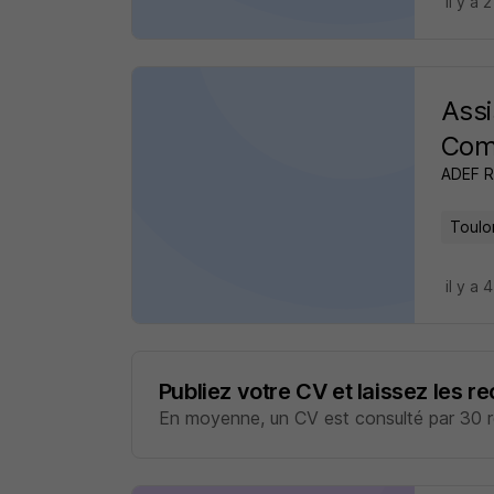
il y a 
Assi
Com
ADEF 
Toulo
il y a 
Publiez votre CV et laissez les r
En moyenne, un CV est consulté par 30 re