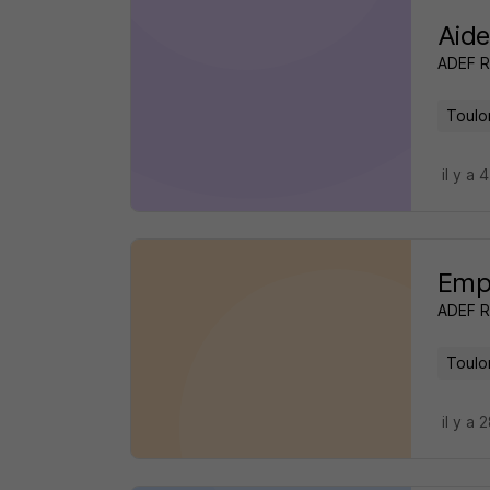
Aide
ADEF 
Toulo
il y a 
Empl
ADEF 
Toulo
il y a 