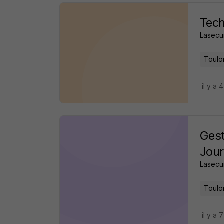
Tech
Lasecur
Toulo
il y a 
Gest
Jour
Lasecur
Toulo
il y a 