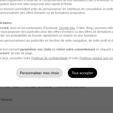
ettent également d’observer le comportement de nos utilisateurs afin d'améliorer no
igation dans nos sites beaucoup plus rapide et fluide.
-Soignant - Toulon - CDD à Temps Partie
u traceurs permettent enfin de personnaliser les interfaces de consultation et d'eff
personnalisée des offres d'emploi ou de formations proposées.
RESIDENCES
icitaires
accord
, nous et nos partenaires (Facebook,
Google Ads
, Critéo, Bing,) pouvons util
n - 83
CDI
Temps partiel
 vous proposer des publicités pour des offres d’emploi ou des offres de formations
ter vos probabilités de trouver rapidement un emploi ou une formation.
es personnalisent ces publicités en fonction de votre navigation, de votre profil et 
20 jours
à tout moment
paramétrer vos choix
ou
retirer votre consentement
en cliquant s
raceurs
" en bas de page.
r plus, consultez notre
Politique de confidentialité
et notre
Politique relative aux co
ionnaire Flux et Personnes en CDI par Vo
Personnaliser mes choix
Tout accepter
ecrute.fr
n - 83
CDI
1 917,57 € / mois
Télétravail partiel
4 heures