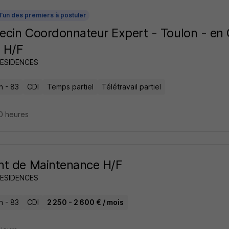
l'un des premiers à postuler
cin Coordonnateur Expert - Toulon - en 
 H/F
RESIDENCES
n - 83
CDI
Temps partiel
Télétravail partiel
10 heures
t de Maintenance H/F
RESIDENCES
n - 83
CDI
2 250 - 2 600 € / mois