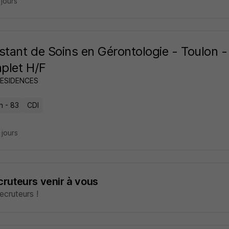
2 jours
stant de Soins en Gérontologie - Toulon
plet H/F
RESIDENCES
n - 83
CDI
4 jours
ecruteurs venir à vous
cruteurs !