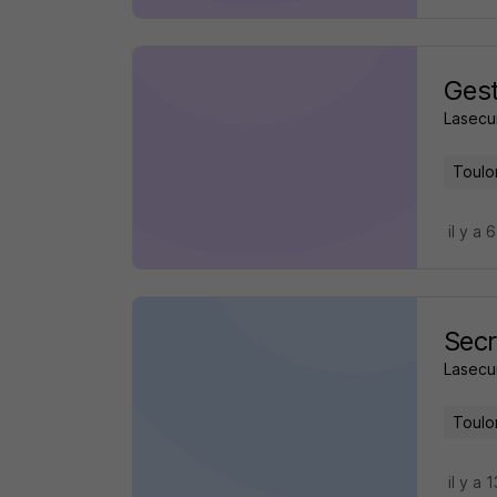
Gest
Lasecur
Toulo
il y a 
Secr
Lasecur
Toulo
il y a 