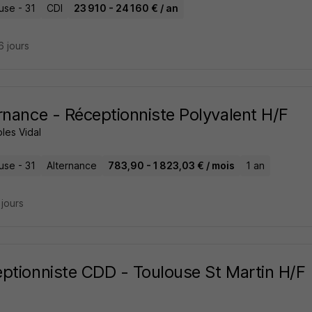
use - 31
CDI
23 910 - 24 160 € / an
16 jours
rnance - Réceptionniste Polyvalent H/F
les Vidal
use - 31
Alternance
783,90 - 1 823,03 € / mois
1 an
2 jours
ptionniste CDD - Toulouse St Martin H/F