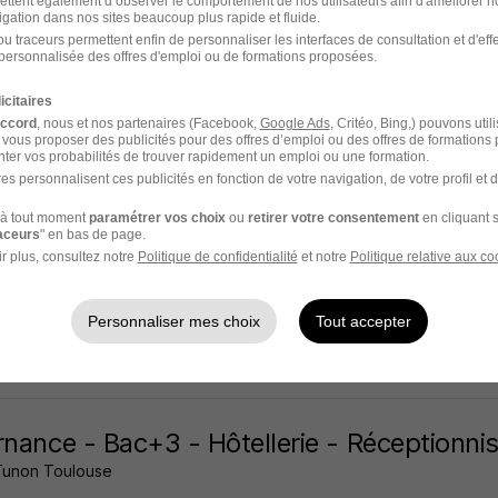
ettent également d’observer le comportement de nos utilisateurs afin d'améliorer no
igation dans nos sites beaucoup plus rapide et fluide.
use - 31
CDI
u traceurs permettent enfin de personnaliser les interfaces de consultation et d'eff
personnalisée des offres d'emploi ou de formations proposées.
8 jours
icitaires
accord
, nous et nos partenaires (Facebook,
Google Ads
, Critéo, Bing,) pouvons util
 vous proposer des publicités pour des offres d’emploi ou des offres de formations
ter vos probabilités de trouver rapidement un emploi ou une formation.
es personnalisent ces publicités en fonction de votre navigation, de votre profil et 
ptioniste Hotel H/F
à tout moment
paramétrer vos choix
ou
retirer votre consentement
en cliquant s
ntérim
raceurs
" en bas de page.
r plus, consultez notre
Politique de confidentialité
et notre
Politique relative aux co
use - 31
Intérim
Personnaliser mes choix
Tout accepter
11 jours
rnance - Bac+3 - Hôtellerie - Réceptionni
Tunon Toulouse