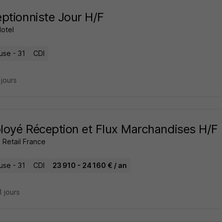
ptionniste Jour H/F
otel
use - 31
CDI
2 jours
oyé Réception et Flux Marchandises H/F
 Retail France
use - 31
CDI
23 910 - 24 160 € / an
11 jours