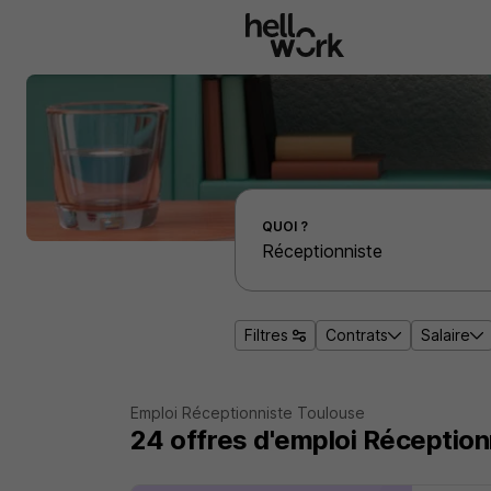
Aller au contenu principal
Effectuer une recherche d'emploi par localité
QUOI ?
Filtres
Contrats
Salaire
Emploi Réceptionniste Toulouse
24
offres d'emploi
Réception