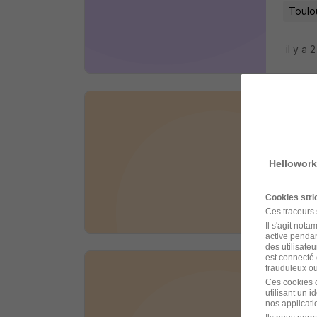
Toulo
il y a 
Réce
Ace Ho
Hellowork
Corne
Cookies str
il y a 
Ces traceurs
Il s'agit not
active pendan
des utilisateu
est connecté 
frauduleux ou 
Chef
Ces cookies o
utilisant un 
Privile
nos applicatio