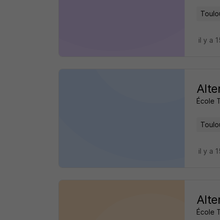
Toulo
il y a 
Alte
École 
Toulo
il y a 
Alte
École 