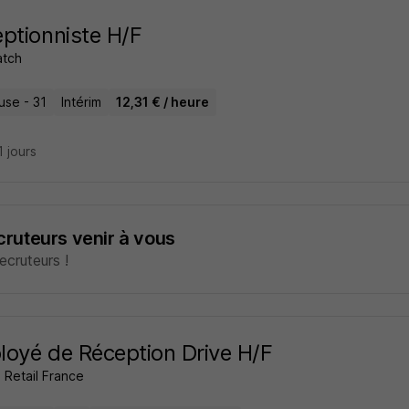
ptionniste H/F
atch
use - 31
Intérim
12,31 € / heure
11 jours
ecruteurs venir à vous
cruteurs !
oyé de Réception Drive H/F
 Retail France