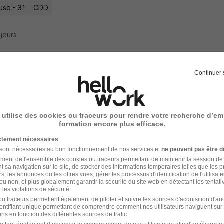
use - 31
CDD
2 jours
Continuer 
ptionniste H/F
tel
 utilise des cookies ou traceurs pour rendre votre recherche d’em
barrieu - 31
CDI
2 175 € / mois
formation encore plus efficace.
ictement nécessaires
8 jours
 sont nécessaires au bon fonctionnement de nos services et
ne peuvent pas être d
amment
de l'ensemble des cookies ou traceurs
permettant de maintenir la session de l
t sa navigation sur le site, de stocker des informations temporaires telles que les 
rs, les annonces ou les offres vues, gérer les processus d'identification de l'utilisateur,
ou non, et plus globalement garantir la sécurité du site web en détectant les tentati
les violations de sécurité.
 de Brigade H/F
u traceurs permettent également de piloter et suivre les sources d'acquisition d'a
identifiant unique permettant de comprendre comment nos utilisateurs naviguent sur 
ge Appart-Hotel Saint-Exupery
ns en fonction des différentes sources de trafic.