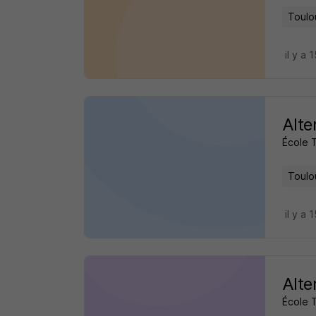
Toulo
il y a 
Alte
École 
Toulo
il y a 
Alte
École 