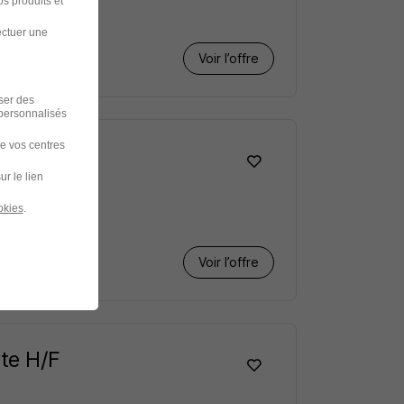
s produits et
ectuer une
Voir l’offre
iser des
 personnalisés
de vos centres
ur le lien
okies
.
Voir l’offre
ste H/F