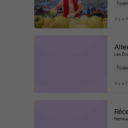
Toulo
il y a 
Alte
Les Éco
Toulo
il y a 
Réce
Nemea