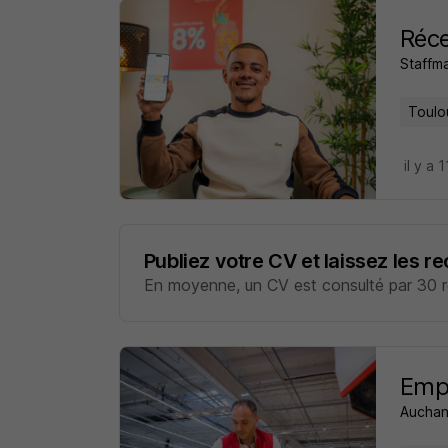
Réce
Staffm
Toulo
il y a 
Publiez votre CV et laissez les r
En moyenne, un CV est consulté par 30 re
Empl
Auchan