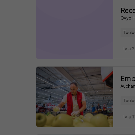
Rece
Ovyo H
Toulo
il y a 
Empl
Auchan
Toulo
il y a 