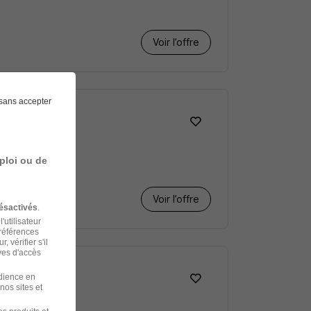
Voir l’offre
sans accepter
ploi ou de
Voir l’offre
ésactivés
.
'utilisateur
préférences
 vérifier s'il
ves d'accès
udience en
nos sites et