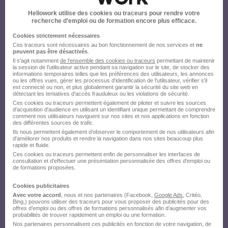
Hellowork utilise des cookies ou traceurs pour rendre votre
recherche d’emploi ou de formation encore plus efficace.
Cookies strictement nécessaires
Ces traceurs sont nécessaires au bon fonctionnement de nos services et
ne
peuvent pas être désactivés
.
Il s'agit notamment
de l'ensemble des cookies ou traceurs
permettant de maintenir
la session de l'utilisateur active pendant sa navigation sur le site, de stocker des
informations temporaires telles que les préférences des utilisateurs, les annonces
ou les offres vues, gérer les processus d'identification de l'utilisateur, vérifier s'il
est connecté ou non, et plus globalement garantir la sécurité du site web en
détectant les tentatives d'accès frauduleux ou les violations de sécurité.
Ces cookies ou traceurs permettent également de piloter et suivre les sources
d'acquisition d'audience en utilisant un identifiant unique permettant de comprendre
comment nos utilisateurs naviguent sur nos sites et nos applications en fonction
des différentes sources de trafic.
Ils nous permettent également d’observer le comportement de nos utilisateurs afin
d'améliorer nos produits et rendre la navigation dans nos sites beaucoup plus
rapide et fluide.
Ces cookies ou traceurs permettent enfin de personnaliser les interfaces de
consultation et d'effectuer une présentation personnalisée des offres d'emploi ou
de formations proposées.
Cookies publicitaires
Avec votre accord
, nous et nos partenaires (Facebook,
Google Ads
, Critéo,
Bing,) pouvons utiliser des traceurs pour vous proposer des publicités pour des
offres d’emploi ou des offres de formations personnalisés afin d’augmenter vos
probabilités de trouver rapidement un emploi ou une formation.
Nos partenaires personnalisent ces publicités en fonction de votre navigation, de