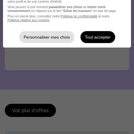
votre profil et de vos centres d’intérêt.
Vous pouvez à tout moment
paramétrer vos choix
ou
retirer votre
consentement
en cliquant sur le lien "
Gérer les traceurs
" en bas de page.
Pour en savoir plus, consultez notre
Politique de confidentialité
et notre
Politique relative aux cookies
.
Personnaliser mes choix
Tout accepter
Voir plus d'offres