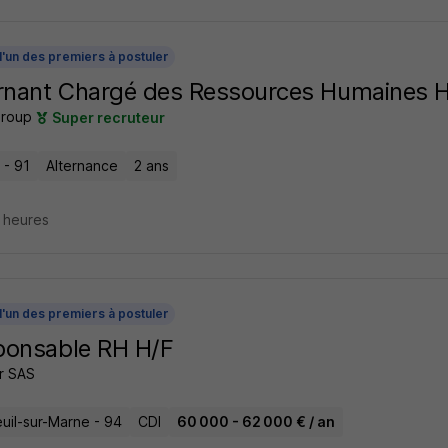
l'un des premiers à postuler
rnant Chargé des Ressources Humaines 
roup
Super recruteur
 - 91
Alternance
2 ans
9 heures
l'un des premiers à postuler
ponsable RH H/F
r SAS
uil-sur-Marne - 94
CDI
60 000 - 62 000 € / an