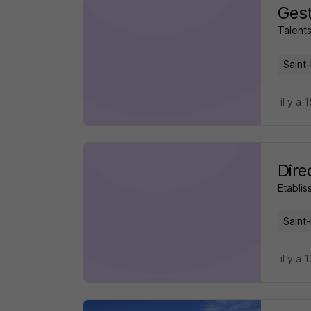
Gest
Talent
Saint
il y a 
Dire
Etabli
Saint
il y a 