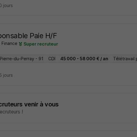
10 jours
onsable Paie H/F
s Finance
Super recruteur
-Pierre-du-Perray - 91
CDI
45 000 - 58 000 € / an
Télétravail 
15 jours
ecruteurs venir à vous
cruteurs !