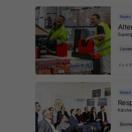
Soyez 
Alte
Superg
Lisses
il y a 
Soyez 
Res
Kärche
Bonne