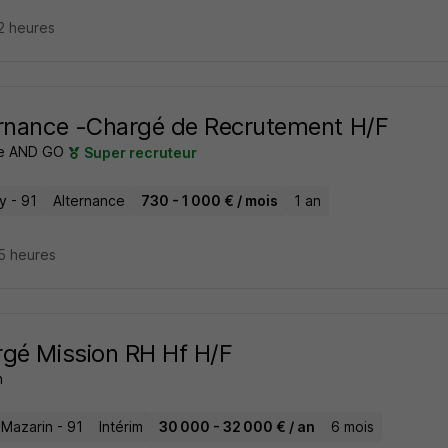
12 heures
rnance -Chargé de Recrutement H/F
e AND GO
Super recruteur
y - 91
Alternance
730 - 1 000 € / mois
1 an
15 heures
gé Mission RH Hf H/F
n
-Mazarin - 91
Intérim
30 000 - 32 000 € / an
6 mois