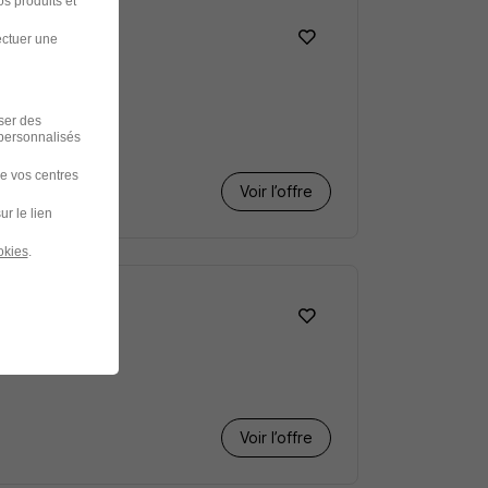
s produits et
ectuer une
iser des
 personnalisés
de vos centres
Voir l’offre
ur le lien
okies
.
Voir l’offre