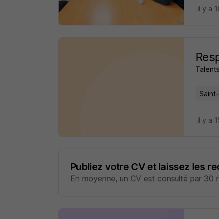
il y a 
Resp
Talent
Saint
il y a 
Publiez votre CV et laissez les r
En moyenne, un CV est consulté par 30 re