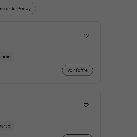
ierre-du-Perray
partiel
Voir l’offre
partiel