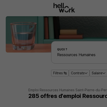
Aller au contenu principal
Effectuer une recherche d'emploi par localité
QUOI ?
Filtres
Contrats
Salaire
Emploi Ressources Humaines Saint-Pierre-du-Per
285
offres d'emploi
Ressourc