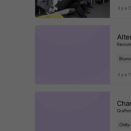
il y a 
Alte
Recrut
Bruno
il y a 
Char
Grafto
Chilly