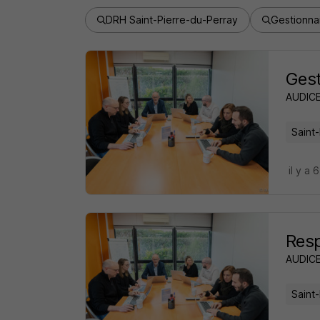
DRH Saint-Pierre-du-Perray
Gestionnai
Gest
AUDIC
Saint
il y a 
Resp
AUDIC
Saint