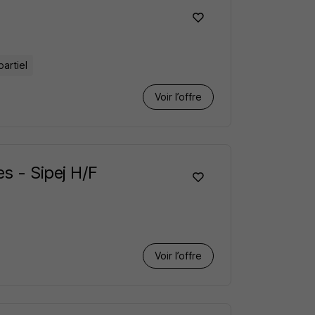
partiel
Voir l’offre
s - Sipej H/F
Voir l’offre