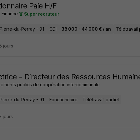
ionnaire Paie H/F
s Finance
Super recruteur
-Pierre-du-Perray - 91
CDI
38 000 - 44 000 € / an
Télétravail 
15 jours
ctrice - Directeur des Ressources Humaine
ssements publics de coopération intercommunale
-Pierre-du-Perray - 91
Fonctionnaire
Télétravail partiel
13 jours