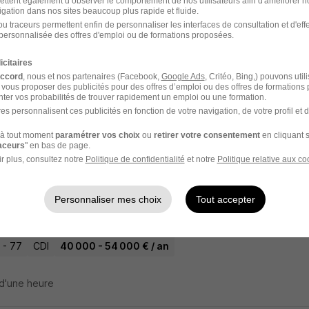
ettent également d’observer le comportement de nos utilisateurs afin d'améliorer no
igation dans nos sites beaucoup plus rapide et fluide.
l'un des premiers à postuler
u traceurs permettent enfin de personnaliser les interfaces de consultation et d'eff
gé RH Senior H/F
personnalisée des offres d'emploi ou de formations proposées.
 Technologies
icitaires
accord
, nous et nos partenaires (Facebook,
Google Ads
, Critéo, Bing,) pouvons util
 vous proposer des publicités pour des offres d’emploi ou des offres de formations
y-Cramayel - 77
CDI
ter vos probabilités de trouver rapidement un emploi ou une formation.
es personnalisent ces publicités en fonction de votre navigation, de votre profil et 
4 heures
à tout moment
paramétrer vos choix
ou
retirer votre consentement
en cliquant s
raceurs
" en bas de page.
r plus, consultez notre
Politique de confidentialité
et notre
Politique relative aux co
ponsable d'Agence H/F
Personnaliser mes choix
Tout accepter
arch
 - 77
CDI
40 000 - 54 000 € / an
d'une heure