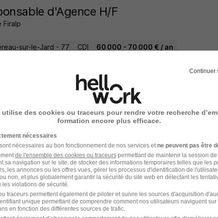
ponsable d'Agence H/F
 Firalp
reau-sur-le-Jard - 77
CDI
60 000 - 70 000 € / an
Continuer 
d'une heure
 utilise des cookies ou traceurs pour rendre votre recherche d’em
rgé de Recrutement H/F
formation encore plus efficace.
 Nicolas
ictement nécessaires
 sont nécessaires au bon fonctionnement de nos services et
ne peuvent pas être d
amment
de l'ensemble des cookies ou traceurs
permettant de maintenir la session de l
 - 94
CDI
30 000 - 32 000 € / an
Télétravail partiel
t sa navigation sur le site, de stocker des informations temporaires telles que les 
rs, les annonces ou les offres vues, gérer les processus d'identification de l'utilisateur,
ou non, et plus globalement garantir la sécurité du site web en détectant les tentati
d'une heure
les violations de sécurité.
u traceurs permettent également de piloter et suivre les sources d'acquisition d'a
identifiant unique permettant de comprendre comment nos utilisateurs naviguent sur 
ns en fonction des différentes sources de trafic.