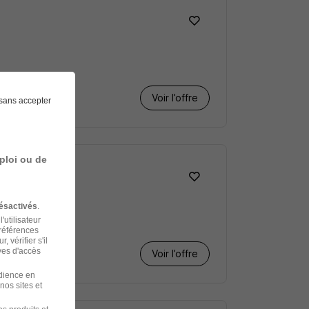
Voir l’offre
sans accepter
ploi ou de
ésactivés
.
'utilisateur
préférences
 vérifier s'il
ves d'accès
Voir l’offre
udience en
nos sites et