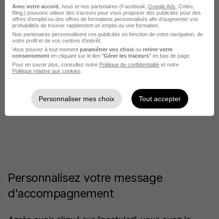
Avec votre accord
, nous et nos partenaires (Facebook,
Google Ads
, Critéo,
Bing,) pouvons utiliser des traceurs pour vous proposer des publicités pour des
offres d’emploi ou des offres de formations personnalisés afin d’augmenter vos
probabilités de trouver rapidement un emploi ou une formation.
Nos partenaires personnalisent ces publicités en fonction de votre navigation, de
votre profil et de vos centres d’intérêt.
Vous pouvez à tout moment
paramétrer vos choix
ou
retirer votre
consentement
en cliquant sur le lien "
Gérer les traceurs
" en bas de page.
Pour en savoir plus, consultez notre
Politique de confidentialité
et notre
Politique relative aux cookies
.
Personnaliser mes choix
Tout accepter
Personnalisez votre message
d'accompagnement