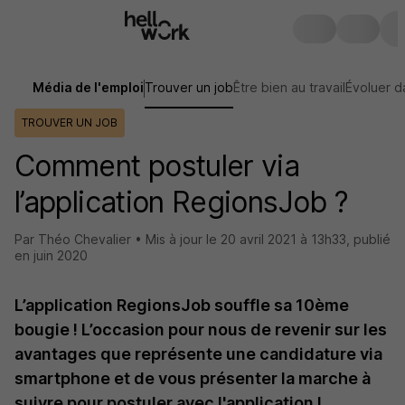
Média de l'emploi
Trouver un job
Être bien au travail
Évoluer d
TROUVER UN JOB
Comment postuler via
l’application RegionsJob ?
Par Théo Chevalier •
Mis à jour le
20 avril 2021 à 13h33
,
publié
en juin 2020
L’application RegionsJob souffle sa 10ème
bougie ! L’occasion pour nous de revenir sur les
avantages que représente une candidature via
smartphone et de vous présenter la marche à
suivre pour postuler avec l'application !