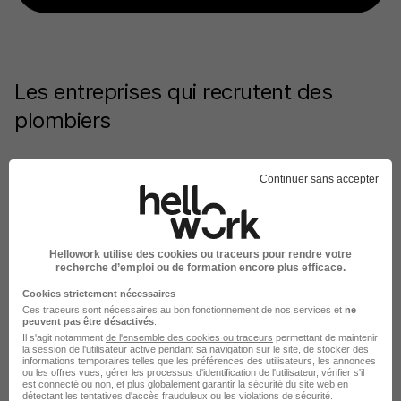
Les entreprises qui recrutent des
plombiers
Parmi les entreprises qui recrutent actuellement
Continuer sans accepter
des plombiers sur RegionsJob :
Des entreprises spécialisées dans l'énergie :
Engie Home, Engie Solutions ou encore Spie SA
Hellowork utilise des cookies ou traceurs pour rendre votre
recherche d’emploi ou de formation encore plus efficace.
Des groupes spécialisés dans la plomberie et le
Cookies strictement nécessaires
chauffage, tel que Proxiserve
Ces traceurs sont nécessaires au bon fonctionnement de nos services et
ne
peuvent pas être désactivés
.
Des sociétés du secteur immobilier : Iserba, de
Il s'agit notamment
de l'ensemble des cookies ou traceurs
permettant de maintenir
la session de l'utilisateur active pendant sa navigation sur le site, de stocker des
Bouygues Construction ou de Paris Habitat
informations temporaires telles que les préférences des utilisateurs, les annonces
ou les offres vues, gérer les processus d'identification de l'utilisateur, vérifier s'il
est connecté ou non, et plus globalement garantir la sécurité du site web en
Des acteurs des services aux entreprises, à
détectant les tentatives d'accès frauduleux ou les violations de sécurité.