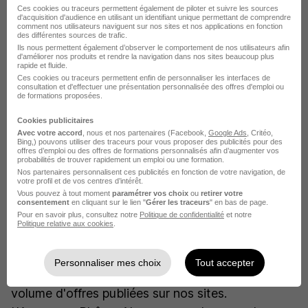
l'image d'Onet
Ces cookies ou traceurs permettent également de piloter et suivre les sources
d'acquisition d'audience en utilisant un identifiant unique permettant de comprendre
comment nos utilisateurs naviguent sur nos sites et nos applications en fonction
Mais aussi des entreprises qui évoluent dans
des différentes sources de trafic.
Ils nous permettent également d’observer le comportement de nos utilisateurs afin
les assurances, comme Stelliant
d'améliorer nos produits et rendre la navigation dans nos sites beaucoup plus
rapide et fluide.
Ces cookies ou traceurs permettent enfin de personnaliser les interfaces de
De manière générale, les secteurs d'activités qui
consultation et d'effectuer une présentation personnalisée des offres d'emploi ou
de formations proposées.
embauchent le plus sont les services aux
entreprises, le BTP, le secteur de l'énergie et de
Cookies publicitaires
Avec votre accord
, nous et nos partenaires (Facebook,
Google Ads
, Critéo,
l'environnement et l'immobilier.
Bing,) pouvons utiliser des traceurs pour vous proposer des publicités pour des
offres d’emploi ou des offres de formations personnalisés afin d’augmenter vos
probabilités de trouver rapidement un emploi ou une formation.
Nos partenaires personnalisent ces publicités en fonction de votre navigation, de
votre profil et de vos centres d’intérêt.
Les régions qui recherchent des
Vous pouvez à tout moment
paramétrer vos choix
ou
retirer votre
consentement
en cliquant sur le lien "
Gérer les traceurs
" en bas de page.
candidats
Pour en savoir plus, consultez notre
Politique de confidentialité
et notre
Politique relative aux cookies
.
Les Pays de la Loire figurent en première position
Personnaliser mes choix
Tout accepter
du top 5 des régions qui recrutent le plus, en
volume d'offres publiées sur nos sites.