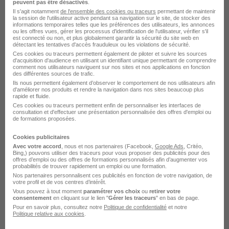
peuvent pas être désactivés
.
Il s'agit notamment
de l'ensemble des cookies ou traceurs
permettant de maintenir
la session de l'utilisateur active pendant sa navigation sur le site, de stocker des
informations temporaires telles que les préférences des utilisateurs, les annonces
Comment accéder au marché caché
ou les offres vues, gérer les processus d'identification de l'utilisateur, vérifier s'il
est connecté ou non, et plus globalement garantir la sécurité du site web en
de l'emploi ?
détectant les tentatives d'accès frauduleux ou les violations de sécurité.
Ces cookies ou traceurs permettent également de piloter et suivre les sources
d'acquisition d'audience en utilisant un identifiant unique permettant de comprendre
comment nos utilisateurs naviguent sur nos sites et nos applications en fonction
Les postes non publiés se pourvoient par le
des différentes sources de trafic.
Ils nous permettent également d’observer le comportement de nos utilisateurs afin
réseau, le bouche à oreille, les recommandations
d'améliorer nos produits et rendre la navigation dans nos sites beaucoup plus
rapide et fluide.
et les candidatures spontanées ciblées. Pour y
Ces cookies ou traceurs permettent enfin de personnaliser les interfaces de
consultation et d'effectuer une présentation personnalisée des offres d'emploi ou
accéder, vous pouvez soigner votre profil sur les
de formations proposées.
réseaux sociaux professionnels ou rester en
Cookies publicitaires
contact avec d'anciens collègues et des alumnis.
Avec votre accord
, nous et nos partenaires (Facebook,
Google Ads
, Critéo,
Bing,) pouvons utiliser des traceurs pour vous proposer des publicités pour des
L'essentiel, c'est d'être très clair sur son projet :
offres d’emploi ou des offres de formations personnalisés afin d’augmenter vos
probabilités de trouver rapidement un emploi ou une formation.
les gens peuvent aider, encore faut-il qu'ils
Nos partenaires personnalisent ces publicités en fonction de votre navigation, de
sachent ce que la personne recherche. Sur les
votre profil et de vos centres d’intérêt.
Vous pouvez à tout moment
paramétrer vos choix
ou
retirer votre
candidatures spontanées, il faut privilégier la
consentement
en cliquant sur le lien "
Gérer les traceurs
" en bas de page.
Pour en savoir plus, consultez notre
Politique de confidentialité
et notre
qualité à la quantité, en ciblant des entreprises
Politique relative aux cookies
.
précises, en personnalisant le message, et