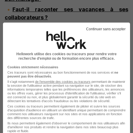
Faut-il raconter ses vacances à ses
collaborateurs ?
Continuer sans accepter
Crédit photo : Istock kzenon
Hellowork utilise des cookies ou traceurs pour rendre votre
Partager l’article
recherche d’emploi ou de formation encore plus efficace.
Cookies strictement nécessaires
Ces traceurs sont nécessaires au bon fonctionnement de nos services et
ne
peuvent pas être désactivés
.
Facebook
X
Linkedin
Il s'agit notamment
de l'ensemble des cookies ou traceurs
permettant de maintenir
la session de l'utilisateur active pendant sa navigation sur le site, de stocker des
informations temporaires telles que les préférences des utilisateurs, les annonces
ou les offres vues, gérer les processus d'identification de l'utilisateur, vérifier s'il
est connecté ou non, et plus globalement garantir la sécurité du site web en
détectant les tentatives d'accès frauduleux ou les violations de sécurité.
Les sujets liés
Ces cookies ou traceurs permettent également de piloter et suivre les sources
d'acquisition d'audience en utilisant un identifiant unique permettant de comprendre
comment nos utilisateurs naviguent sur nos sites et nos applications en fonction
MANAGEMENT
des différentes sources de trafic.
Ils nous permettent également d’observer le comportement de nos utilisateurs afin
d'améliorer nos produits et rendre la navigation dans nos sites beaucoup plus
rapide et fluide.