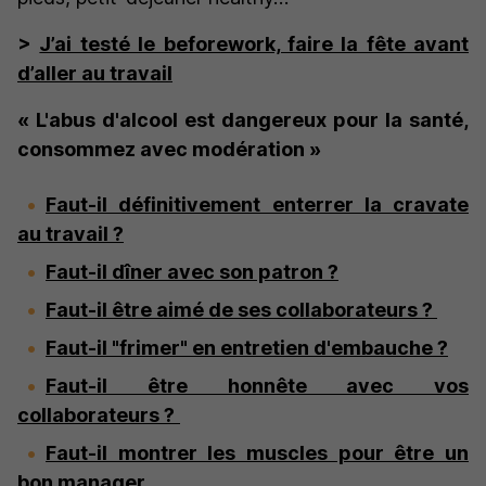
>
J’ai testé le beforework, faire la fête avant
d’aller au travail
« L'
abus d'alcool est dangereux
pour la santé,
consommez avec modération »
Faut-il définitivement enterrer la cravate
au travail ?
Faut-il dîner avec son patron ?
Faut-il être aimé de ses collaborateurs ?
Faut-il "frimer" en entretien d'embauche ?
Faut-il être honnête avec vos
collaborateurs ?
Faut-il montrer les muscles pour être un
bon manager