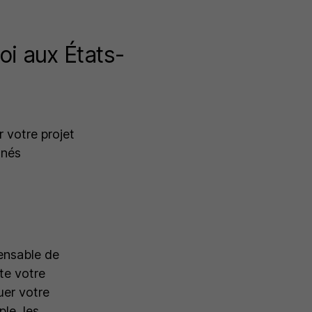
oi aux États-
r votre projet
nnés
pensable de
te votre
uer votre
le, les