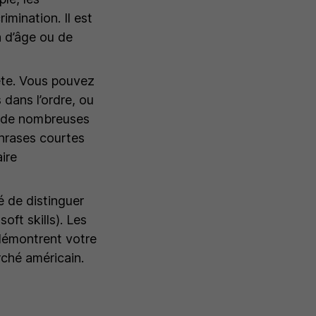
mination. Il est
 d’âge ou de
ête. Vous pouvez
 dans l’ordre, ou
t de nombreuses
phrases courtes
ire
é de distinguer
oft skills). Les
s démontrent votre
rché américain.