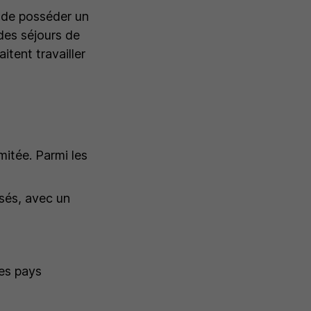
e de posséder un
 des séjours de
tent travailler
mitée. Parmi les
isés, avec un
des pays