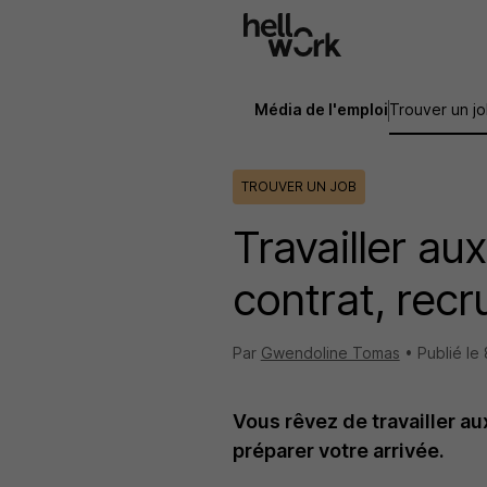
Aller au contenu principal
Média de l'emploi
Trouver un j
TROUVER UN JOB
Travailler au
contrat, rec
Par
Gwendoline Tomas
•
Publié le
Vous rêvez de travailler a
préparer votre arrivée.