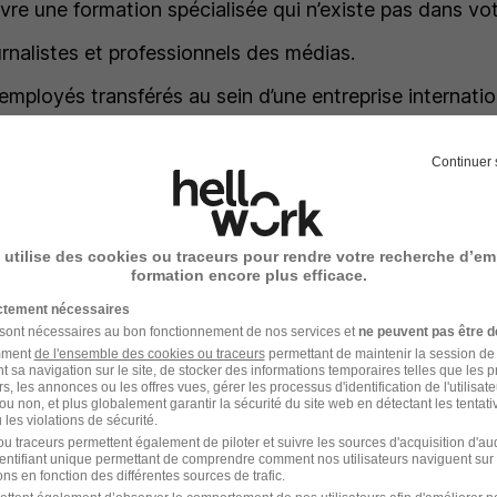
ivre une formation spécialisée qui n’existe pas dans vo
urnalistes et professionnels des médias.
 employés transférés au sein d’une entreprise internatio
 pour les artistes, sportifs ou participants à des échan
Continuer 
 travailleurs religieux affiliés à une organisation reconn
rtains professionnels venant du Canada ou du Mexique
 utilise des cookies ou traceurs pour rendre votre recherche d’em
s personnes ayant des réalisations exceptionnelles dan
formation encore plus efficace.
ictement nécessaires
 sont nécessaires au bon fonctionnement de nos services et
ne peuvent pas être d
amment
de l'ensemble des cookies ou traceurs
permettant de maintenir la session de l
manents
t sa navigation sur le site, de stocker des informations temporaires telles que les 
rs, les annonces ou les offres vues, gérer les processus d'identification de l'utilisateur,
ou non, et plus globalement garantir la sécurité du site web en détectant les tentati
tent de travailler longtemps aux États-Unis et d’obten
les violations de sécurité.
u traceurs permettent également de piloter et suivre les sources d'acquisition d'a
a résidence. La plupart nécessitent qu’un employeur a
identifiant unique permettant de comprendre comment nos utilisateurs naviguent sur 
ns en fonction des différentes sources de trafic.
ux :