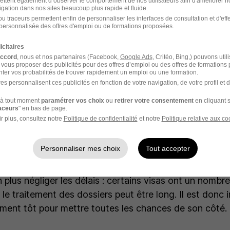
ettent également d’observer le comportement de nos utilisateurs afin d'améliorer no
igation dans nos sites beaucoup plus rapide et fluide.
es professionnels aux compétences exceptionnelles.
u traceurs permettent enfin de personnaliser les interfaces de consultation et d'eff
personnalisée des offres d'emploi ou de formations proposées.
es professionnels hautement qualifiés.
icitaires
accord
, nous et nos partenaires (Facebook,
Google Ads
, Critéo, Bing,) pouvons util
 vous proposer des publicités pour des offres d’emploi ou des offres de formations
ter vos probabilités de trouver rapidement un emploi ou une formation.
ir un visa ?
es personnalisent ces publicités en fonction de votre navigation, de votre profil et 
à tout moment
paramétrer vos choix
ou
retirer votre consentement
en cliquant s
isa de travail aux États-Unis, il y a quelques étapes à 
raceurs
" en bas de page.
ent trouver un employeur américain prêt à vous parraine
r plus, consultez notre
Politique de confidentialité
et notre
Politique relative aux co
pendent.
rassembler tous les documents nécessaires : diplômes, ce
Personnaliser mes choix
Tout accepter
es d’
expérience professionnelle
.
n plus négliger les délais : certains visas ont un nombre
le traitement des dossiers peut être long. Il est donc 
ment tôt pour mettre toutes les chances de son côté.