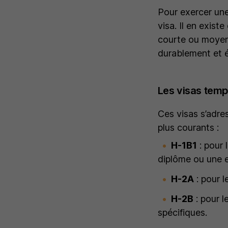
Pour exercer une 
visa. Il en exist
courte ou moyenn
durablement et é
Les visas temp
Ces visas s’adre
plus courants :
H-1B1
: pour 
diplôme ou une e
H-2A
: pour l
H-2B
: pour l
spécifiques.