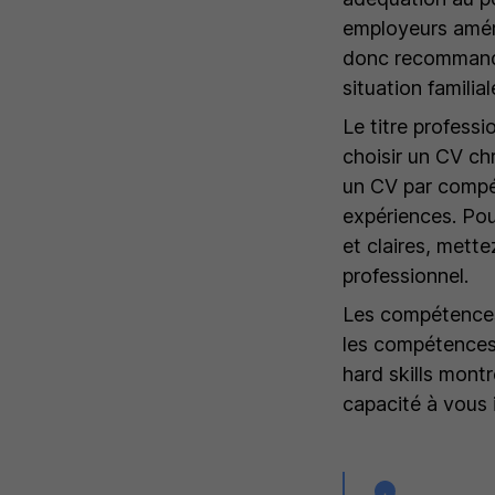
employeurs améri
donc recommandé 
situation familial
Le titre profess
choisir un CV ch
un CV par compé
expériences. Pou
et claires, mette
professionnel.
Les compétences,
les compétences t
hard skills montr
capacité à vous 