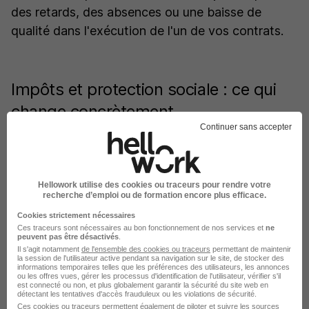
des retards, des absences ou une baisse de
qualité dans l'exécution de l'un de vos contrats.
Impôts et protection sociale : ce qui
change concrètement
Continuer sans accepter
Cumuler deux contrats a des conséquences
pratiques sur votre situation fiscale et sociale qu'il
est utile d'anticiper.
Hellowork utilise des cookies ou traceurs pour rendre votre
recherche d’emploi ou de formation encore plus efficace.
Cookies strictement nécessaires
Cumul des revenus et prélèvement à la
Ces traceurs sont nécessaires au bon fonctionnement de nos services et
ne
peuvent pas être désactivés
.
source
Il s'agit notamment
de l'ensemble des cookies ou traceurs
permettant de maintenir
la session de l'utilisateur active pendant sa navigation sur le site, de stocker des
informations temporaires telles que les préférences des utilisateurs, les annonces
Les revenus issus de vos deux contrats
ou les offres vues, gérer les processus d'identification de l'utilisateur, vérifier s'il
est connecté ou non, et plus globalement garantir la sécurité du site web en
détectant les tentatives d'accès frauduleux ou les violations de sécurité.
s'additionnent et forment une seule base
Ces cookies ou traceurs permettent également de piloter et suivre les sources