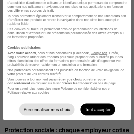
imposable. Chaque employeur prélève l'impôt à la
d'acquisition d'audience en utilisant un identifiant unique permettant de comprendre
comment nos utilisateurs naviguent sur nos sites et nos applications en fonction
source sur les salaires qu'il vous verse, en
des différentes sources de trafic.
Ils nous permettent également d’observer le comportement de nos utilisateurs afin
appliquant le taux transmis par l'administration
d'améliorer nos produits et rendre la navigation dans nos sites beaucoup plus
rapide et fluide.
fiscale. Ce taux est calculé sur l'ensemble de vos
Ces cookies ou traceurs permettent enfin de personnaliser les interfaces de
consultation et d'effectuer une présentation personnalisée des offres d'emploi ou
revenus déclarés.
de formations proposées.
Si vos revenus cumulés vous font changer de
Cookies publicitaires
tranche d'imposition en cours d'année, une
Avec votre accord
, nous et nos partenaires (Facebook,
Google Ads
, Critéo,
Bing,) pouvons utiliser des traceurs pour vous proposer des publicités pour des
régularisation peut intervenir lors de votre
offres d’emploi ou des offres de formations personnalisés afin d’augmenter vos
probabilités de trouver rapidement un emploi ou une formation.
déclaration annuelle au printemps suivant. Pour
Nos partenaires personnalisent ces publicités en fonction de votre navigation, de
votre profil et de vos centres d’intérêt.
éviter une mauvaise surprise, vous pouvez mettre
Vous pouvez à tout moment
paramétrer vos choix
ou
retirer votre
consentement
en cliquant sur le lien "
Gérer les traceurs
" en bas de page.
à jour votre taux de prélèvement à la source
Pour en savoir plus, consultez notre
Politique de confidentialité
et notre
Politique relative aux cookies
.
directement sur votre espace personnel
impots.gouv.fr, en indiquant l'évolution de votre
Personnaliser mes choix
Tout accepter
situation.
Protection sociale : chaque employeur cotise