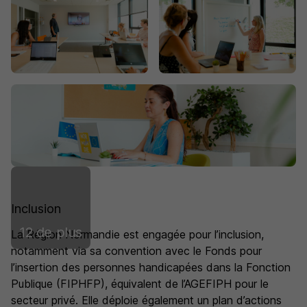
Inclusion
12 de plus
La Région Normandie est engagée pour l’inclusion,
notamment via sa convention avec le Fonds pour
l’insertion des personnes handicapées dans la Fonction
Publique (FIPHFP), équivalent de l’AGEFIPH pour le
secteur privé. Elle déploie également un plan d’actions