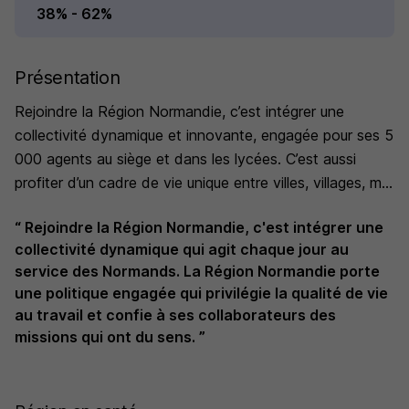
38% - 62%
Présentation
Rejoindre la Région Normandie, c’est intégrer une
collectivité dynamique et innovante, engagée pour ses 5
000 agents au siège et dans les lycées. C’est aussi
profiter d’un cadre de vie unique entre villes, villages, mer
et campagne. Elle propose un environnement culturel et
“ Rejoindre la Région Normandie, c'est intégrer une
un patrimoine historique riches. La Normandie c’est aussi
collectivité dynamique qui agit chaque jour au
une gastronomie qui fait la fierté de tous les Normands.
service des Normands. La Région Normandie porte
une politique engagée qui privilégie la qualité de vie
au travail et confie à ses collaborateurs des
missions qui ont du sens. ”