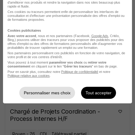
d'améliorer nos produits et rendre la navigation dans nos sites beaucoup plus
Bernay - 27
CDI
rapide et fluide.
Ces cookies ou traceurs permettent enfin de personnaliser les interfaces de
consultation et d'effectuer une présentation personnalisée des offres d'emploi ou
de formations proposées.
Voir l’offre
il y a 12 jours
Cookies publicitaires
Avec votre accord
, nous et nos partenaires (Facebook,
Google Ads
, Critéo,
Bing,) pouvons utiliser des traceurs pour vous proposer des publicités pour des
Gestionnaire Technique Exploitation
offres d’emploi ou des offres de formations personnalisés afin d’augmenter vos
probabilités de trouver rapidement un emploi ou une formation.
Secteur Ouest - CDD H/F
Nos partenaires personnalisent ces publicités en fonction de votre navigation, de
votre profil et de vos centres d’intérêt.
Vous pouvez à tout moment
paramétrer vos choix
ou
retirer votre
Caen - 14
CDI
32 490,60 € / an
consentement
en cliquant sur le lien "
Gérer les traceurs
" en bas de page.
Pour en savoir plus, consultez notre
Politique de confidentialité
et notre
Télétravail partiel
Politique relative aux cookies
.
Voir l’offre
Personnaliser mes choix
Tout accepter
il y a 14 jours
Chargé de Projets Coordination -
Process Internes H/F
Rouen - 76
CDI
Télétravail partiel