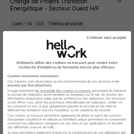
Chargé de Projets Transition
Énergétique - Secteur Ouest H/F
Caen - 14
CDI
Télétravail partiel
Continuer sans accepter
Voir l’offre
il y a 10 jours
Responsable Equipe Technique
Hellowork utilise des cookies ou traceurs pour rendre votre
Maintenance H/F
recherche d’emploi ou de formation encore plus efficace.
Cookies strictement nécessaires
Ces traceurs sont nécessaires au bon fonctionnement de nos services et
Lillebonne - 76
CDI
ne
peuvent pas être désactivés
.
Il s'agit notamment
de l'ensemble des cookies ou traceurs
permettant de maintenir
la session de l'utilisateur active pendant sa navigation sur le site, de stocker des
informations temporaires telles que les préférences des utilisateurs, les annonces
Voir l’offre
il y a 10 jours
ou les offres vues, gérer les processus d'identification de l'utilisateur, vérifier s'il
est connecté ou non, et plus globalement garantir la sécurité du site web en
détectant les tentatives d'accès frauduleux ou les violations de sécurité.
Ces cookies ou traceurs permettent également de piloter et suivre les sources
Ouvrier de Maintenance Spécialisé
d'acquisition d'audience en utilisant un identifiant unique permettant de comprendre
comment nos utilisateurs naviguent sur nos sites et nos applications en fonction
Espaces Verts H/F
des différentes sources de trafic.
Ils nous permettent également d’observer le comportement de nos utilisateurs afin