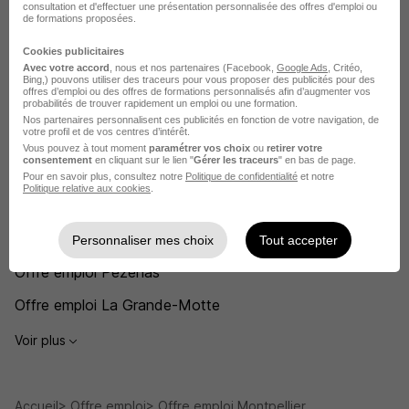
consultation et d'effectuer une présentation personnalisée des offres d'emploi ou
Recherches similaires
de formations proposées.
Cookies publicitaires
Avec votre accord
, nous et nos partenaires (Facebook,
Google Ads
, Critéo,
Offre emploi Employé polyvalent de restauration
Bing,) pouvons utiliser des traceurs pour vous proposer des publicités pour des
offres d’emploi ou des offres de formations personnalisés afin d’augmenter vos
probabilités de trouver rapidement un emploi ou une formation.
Offre emploi Restauration
Nos partenaires personnalisent ces publicités en fonction de votre navigation, de
votre profil et de vos centres d’intérêt.
Offre emploi Béziers
Vous pouvez à tout moment
paramétrer vos choix
ou
retirer votre
consentement
en cliquant sur le lien "
Gérer les traceurs
" en bas de page.
Offre emploi Sète
Pour en savoir plus, consultez notre
Politique de confidentialité
et notre
Politique relative aux cookies
.
Offre emploi Agde
Offre emploi Lunel
Personnaliser mes choix
Tout accepter
Offre emploi Pézenas
Offre emploi La Grande-Motte
Voir plus
Accueil
Offre emploi
Offre emploi Montpellier