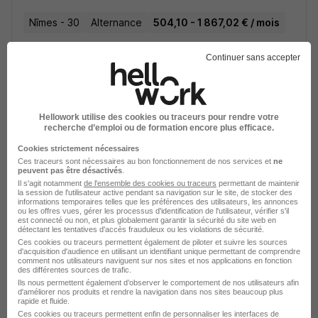
Nîmes - 30
Alternance
504,10 - 1 867,02 € / mois
Continuer sans accepter
Voir l’offre
il y a 26 jours
Hellowork utilise des cookies ou traceurs pour rendre votre
recherche d’emploi ou de formation encore plus efficace.
Cookies strictement nécessaires
Apprenti Vendeur en Restauration
Ces traceurs sont nécessaires au bon fonctionnement de nos services et
ne
peuvent pas être désactivés
.
Rapide H/F
Il s'agit notamment
de l'ensemble des cookies ou traceurs
permettant de maintenir
La Mie Câline
la session de l'utilisateur active pendant sa navigation sur le site, de stocker des
informations temporaires telles que les préférences des utilisateurs, les annonces
ou les offres vues, gérer les processus d'identification de l'utilisateur, vérifier s'il
est connecté ou non, et plus globalement garantir la sécurité du site web en
Montpellier - 34
Alternance
détectant les tentatives d'accès frauduleux ou les violations de sécurité.
Ces cookies ou traceurs permettent également de piloter et suivre les sources
d'acquisition d'audience en utilisant un identifiant unique permettant de comprendre
comment nos utilisateurs naviguent sur nos sites et nos applications en fonction
Voir l’offre
des différentes sources de trafic.
il y a 16 jours
Ils nous permettent également d’observer le comportement de nos utilisateurs afin
d'améliorer nos produits et rendre la navigation dans nos sites beaucoup plus
rapide et fluide.
Ces cookies ou traceurs permettent enfin de personnaliser les interfaces de