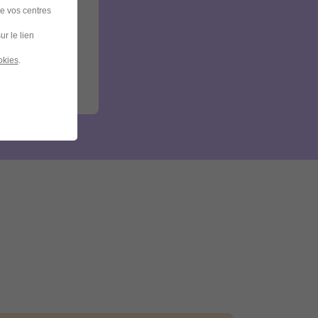
de vos centres
ur le lien
okies
.