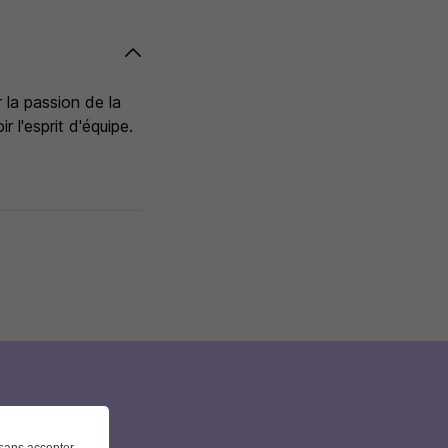
 la passion de la
r l'esprit d'équipe.
et
sans accepter