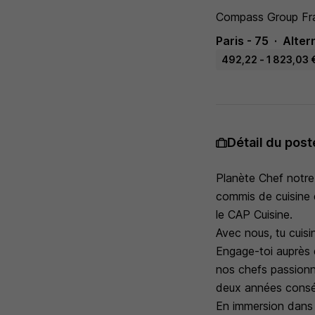
Compass Group Fr
Paris - 75
Alter
492,22 - 1 823,03 €
Détail du post
Planète Chef notre
commis de cuisine 
le CAP Cuisine.
Avec nous, tu cuisi
Engage-toi auprès d
nos chefs passionné
deux années conséc
En immersion dans n