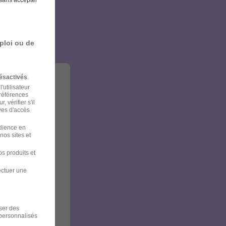
ploi ou de
ésactivés
.
'utilisateur
préférences
 vérifier s'il
ves d'accès
udience en
nos sites et
s produits et
ectuer une
iser des
 personnalisés