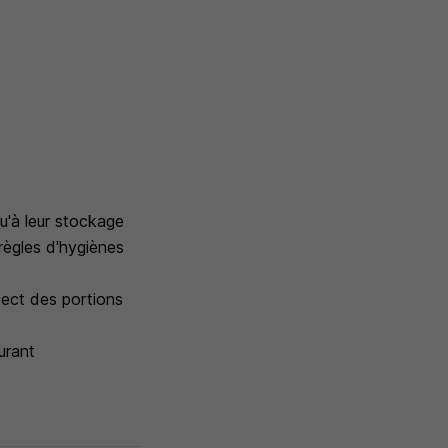
u'à leur stockage
 règles d'hygiènes
spect des portions
urant