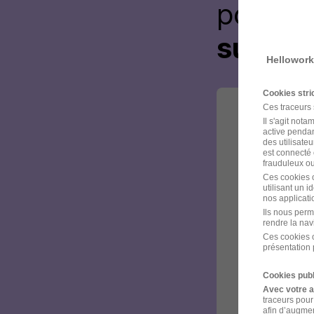
postul
sur le 
Hellowork
Cookies str
Ces traceurs
Il s'agit not
active pendan
des utilisateu
est connecté 
frauduleux ou 
Ces cookies o
utilisant un 
nos applicatio
Ils nous perm
rendre la nav
Ces cookies o
présentation 
Cookies publ
Avec votre 
traceurs pour
afin d’augmen