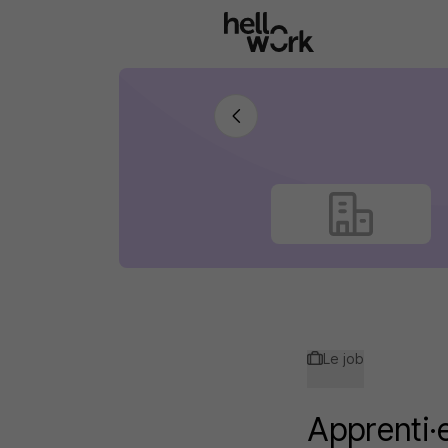
Aller au contenu principal
Le job
Apprenti·