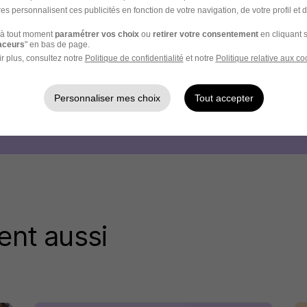
es personnalisent ces publicités en fonction de votre navigation, de votre profil et 
à tout moment
paramétrer vos choix
ou
retirer votre consentement
en cliquant s
raceurs
" en bas de page.
r plus, consultez notre
Politique de confidentialité
et notre
Politique relative aux co
Personnaliser mes choix
Tout accepter
ent aussi