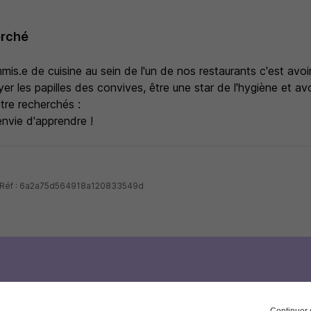
erché
mis.e de cuisine au sein de l'un de nos restaurants c'est avoir
yer les papilles des convives, être une star de l'hygiène et avoi
être recherchés :
 envie d'apprendre !
 - Réf : 6a2a75d564918a120833549d
votre compte
Hellowork 
Continuer 