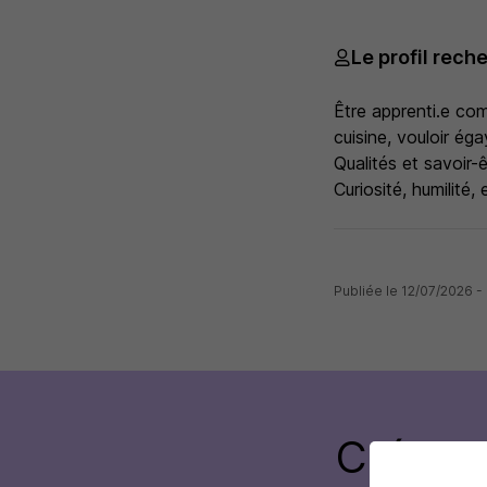
Le profil rech
Être apprenti.e com
cuisine, vouloir éga
Qualités et savoir-
Curiosité, humilité,
Publiée le 12/07/2026
Créez 