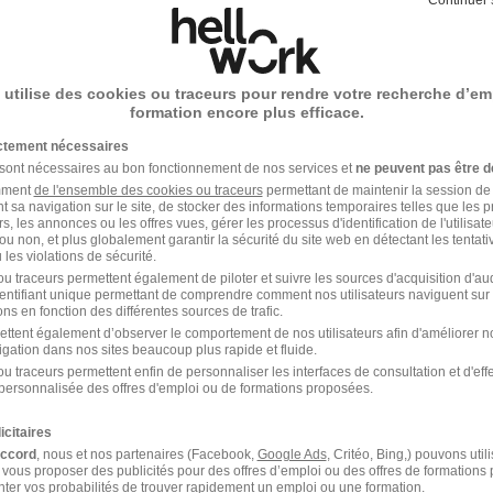
ez
site du partenaire !
 utilise des cookies ou traceurs pour rendre votre recherche d’em
formation encore plus efficace.
ictement nécessaires
 sont nécessaires au bon fonctionnement de nos services et
ne peuvent pas être d
amment
de l'ensemble des cookies ou traceurs
permettant de maintenir la session de l
t sa navigation sur le site, de stocker des informations temporaires telles que les 
rs, les annonces ou les offres vues, gérer les processus d'identification de l'utilisateur,
ou non, et plus globalement garantir la sécurité du site web en détectant les tentati
les violations de sécurité.
u traceurs permettent également de piloter et suivre les sources d'acquisition d'a
identifiant unique permettant de comprendre comment nos utilisateurs naviguent sur 
ns en fonction des différentes sources de trafic.
ettent également d’observer le comportement de nos utilisateurs afin d'améliorer no
igation dans nos sites beaucoup plus rapide et fluide.
u traceurs permettent enfin de personnaliser les interfaces de consultation et d'eff
personnalisée des offres d'emploi ou de formations proposées.
icitaires
accord
, nous et nos partenaires (Facebook,
Google Ads
, Critéo, Bing,) pouvons util
 vous proposer des publicités pour des offres d’emploi ou des offres de formations
ter vos probabilités de trouver rapidement un emploi ou une formation.