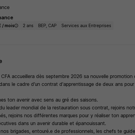
ance
nance
 / mois
2 ans
BEP, CAP
Services aux Entreprises
e
 CFA accueillera dès septembre 2026 sa nouvelle promotion d
dans le cadre d'un contrat d'apprentissage de deux ans pour 
nes ton avenir avec sens au gré des saisons.
u leader mondial de la restauration sous contrat, rejoins notr
s, rejoins nos différentes marques pour y réaliser ton appre
utives dans un avenir durable et épanouissant.
os brigades, entouré.e de professionnels, les chefs te guiden