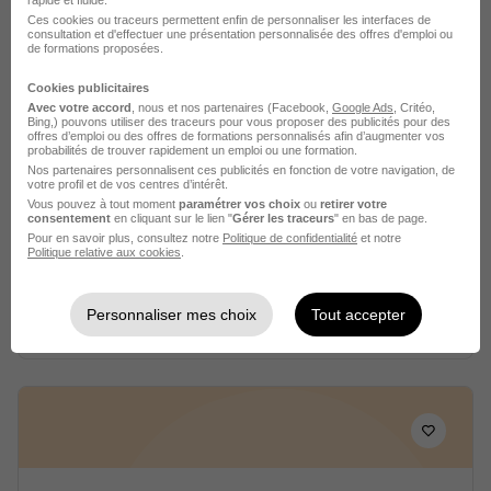
rapide et fluide.
Ces cookies ou traceurs permettent enfin de personnaliser les interfaces de
consultation et d'effectuer une présentation personnalisée des offres d'emploi ou
de formations proposées.
Cookies publicitaires
Avec votre accord
, nous et nos partenaires (Facebook,
Google Ads
, Critéo,
Alternance - Chargé de Reporting et
Bing,) pouvons utiliser des traceurs pour vous proposer des publicités pour des
offres d’emploi ou des offres de formations personnalisés afin d’augmenter vos
Suivi d'Activité H/F
probabilités de trouver rapidement un emploi ou une formation.
Nos partenaires personnalisent ces publicités en fonction de votre navigation, de
Paris Habitat
votre profil et de vos centres d’intérêt.
Vous pouvez à tout moment
paramétrer vos choix
ou
retirer votre
consentement
en cliquant sur le lien "
Gérer les traceurs
" en bas de page.
Paris 5e - 75
Alternance
Pour en savoir plus, consultez notre
Politique de confidentialité
et notre
Politique relative aux cookies
.
492,22 - 1 823,03 € / mois
24 mois
Personnaliser mes choix
Tout accepter
Voir l’offre
il y a 3 heures