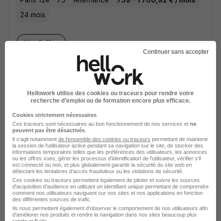
24 mois
Voir l’offre
il y a 3 heures
Continuer sans accepter
Hellowork utilise des cookies ou traceurs pour rendre votre
recherche d’emploi ou de formation encore plus efficace.
Cookies strictement nécessaires
Alternant Animateur Social et Culturel
Ces traceurs sont nécessaires au bon fonctionnement de nos services et
ne
peuvent pas être désactivés
.
H/F
Il s'agit notamment
de l'ensemble des cookies ou traceurs
permettant de maintenir
Fondation CASIP
la session de l'utilisateur active pendant sa navigation sur le site, de stocker des
informations temporaires telles que les préférences des utilisateurs, les annonces
ou les offres vues, gérer les processus d'identification de l'utilisateur, vérifier s'il
est connecté ou non, et plus globalement garantir la sécurité du site web en
Paris 12e - 75
Alternance
1 an
détectant les tentatives d'accès frauduleux ou les violations de sécurité.
Ces cookies ou traceurs permettent également de piloter et suivre les sources
d'acquisition d'audience en utilisant un identifiant unique permettant de comprendre
comment nos utilisateurs naviguent sur nos sites et nos applications en fonction
Voir l’offre
des différentes sources de trafic.
il y a 3 heures
Ils nous permettent également d’observer le comportement de nos utilisateurs afin
d'améliorer nos produits et rendre la navigation dans nos sites beaucoup plus