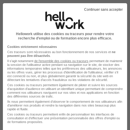
Terrena en images
Continuer sans accepter
Hellowork utilise des cookies ou traceurs pour rendre votre
recherche d’emploi ou de formation encore plus efficace.
Cookies strictement nécessaires
Ces traceurs sont nécessaires au bon fonctionnement de nos services et
ne
peuvent pas être désactivés
.
Il s'agit notamment
de l'ensemble des cookies ou traceurs
permettant de maintenir
la session de l'utilisateur active pendant sa navigation sur le site, de stocker des
informations temporaires telles que les préférences des utilisateurs, les annonces
ou les offres vues, gérer les processus d'identification de l'utilisateur, vérifier s'il
est connecté ou non, et plus globalement garantir la sécurité du site web en
détectant les tentatives d'accès frauduleux ou les violations de sécurité.
Ces cookies ou traceurs permettent également de piloter et suivre les sources
d'acquisition d'audience en utilisant un identifiant unique permettant de comprendre
comment nos utilisateurs naviguent sur nos sites et nos applications en fonction
des différentes sources de trafic.
Ils nous permettent également d’observer le comportement de nos utilisateurs afin
La carte
d'améliorer nos produits et rendre la navigation dans nos sites beaucoup plus
rapide et fluide.
Rue la Moricerie
Ces cookies ou traceurs permettent enfin de personnaliser les interfaces de
16 de plus
consultation et d'effectuer une présentation personnalisée des offres d'emploi ou
49260 Brézé
de formations proposées.