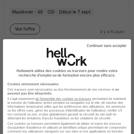
Maulévrier - 49
CDI
Début le 7 sept.
Voir l’offre
il y a 6 jours
Continuer sans accepter
Hellowork utilise des cookies ou traceurs pour rendre votre
recherche d’emploi ou de formation encore plus efficace.
Boucher Désosseur - Parreur H/F
Servagroupe
Cookies strictement nécessaires
Ces traceurs sont nécessaires au bon fonctionnement de nos services et
ne
peuvent pas être désactivés
.
Maulévrier - 49
Intérim
12,31 - 13 € / heure
Il s'agit notamment
de l'ensemble des cookies ou traceurs
permettant de maintenir
la session de l'utilisateur active pendant sa navigation sur le site, de stocker des
18 mois
informations temporaires telles que les préférences des utilisateurs, les annonces
ou les offres vues, gérer les processus d'identification de l'utilisateur, vérifier s'il
est connecté ou non, et plus globalement garantir la sécurité du site web en
détectant les tentatives d'accès frauduleux ou les violations de sécurité.
Voir l’offre
Ces cookies ou traceurs permettent également de piloter et suivre les sources
il y a 7 jours
d'acquisition d'audience en utilisant un identifiant unique permettant de comprendre
comment nos utilisateurs naviguent sur nos sites et nos applications en fonction