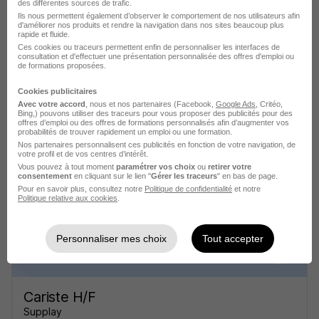
des différentes sources de trafic.
Ils nous permettent également d’observer le comportement de nos utilisateurs afin
d'améliorer nos produits et rendre la navigation dans nos sites beaucoup plus
rapide et fluide.
Ces cookies ou traceurs permettent enfin de personnaliser les interfaces de
consultation et d'effectuer une présentation personnalisée des offres d'emploi ou
de formations proposées.
Tourneur CN - en 2x8 H/F
Cookies publicitaires
Avec votre accord
, nous et nos partenaires (Facebook,
Google Ads
, Critéo,
L'Industrie recrute
Bing,) pouvons utiliser des traceurs pour vous proposer des publicités pour des
offres d’emploi ou des offres de formations personnalisés afin d’augmenter vos
probabilités de trouver rapidement un emploi ou une formation.
Maulévrier - 49
CDI
Nos partenaires personnalisent ces publicités en fonction de votre navigation, de
votre profil et de vos centres d’intérêt.
Vous pouvez à tout moment
paramétrer vos choix
ou
retirer votre
consentement
en cliquant sur le lien "
Gérer les traceurs
" en bas de page.
Voir l’offre
il y a 8 jours
Pour en savoir plus, consultez notre
Politique de confidentialité
et notre
Politique relative aux cookies
.
Personnaliser mes choix
Tout accepter
Cariste H/F
Supplay