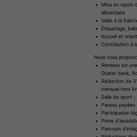
Mise en rayon d
alimentaire
Veille à la fraîc
Étiquetage, bal
Accueil et orien
Contribution à l
Nous vous proposo
Remises sur une
Quater back, Bo
Réduction de 5%
mensuel hors liv
Salle de sport ;
Pauses payées 
Participation lé
Prime d'assiduit
Parcours d'intég
Réductions dive