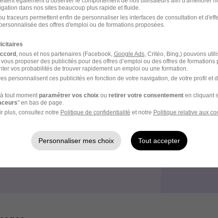
ettent également d’observer le comportement de nos utilisateurs afin d'améliorer no
igation dans nos sites beaucoup plus rapide et fluide.
u traceurs permettent enfin de personnaliser les interfaces de consultation et d'eff
e recrutement
personnalisée des offres d'emploi ou de formations proposées.
rutement peuvent varier selon l'offre à laquelle vous postulez.
icitaires
accord
, nous et nos partenaires (Facebook,
Google Ads
, Critéo, Bing,) pouvons util
 vous proposer des publicités pour des offres d’emploi ou des offres de formations
ndidature avec ou sans CV
ter vos probabilités de trouver rapidement un emploi ou une formation.
es personnalisent ces publicités en fonction de votre navigation, de votre profil et 
candidature et prise de contact
à tout moment
paramétrer vos choix
ou
retirer votre consentement
en cliquant s
raceurs
" en bas de page.
e 20-30 min avec le RH
r plus, consultez notre
Politique de confidentialité
et notre
Politique relative aux co
ec le manager en cas de succès à l'étape précédente
Personnaliser mes choix
Tout accepter
ns l'aventure Leclerc !