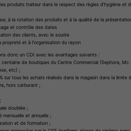
es produits traiteur dans le respect des règles d'hygiène et d
heur, à la rotation des produits et à la qualité de la présentatio
isage et contrôle des dates
tation des clients, avec le sourire
a propreté et à l'organisation du rayon
ns donc un CDI avec les avantages suivants :
 centaine de boutiques du Centre Commercial (Sephora, Mc D
se, etc) ;
 sur tous les achats réalisés dans le magasin dans la limit
re, hors carburant ;
;
gale doublée ;
é mensuelle et annuelle ;
ration et de formation ;
rses proposées par le CSE (parfums, places de cinéma, parc d