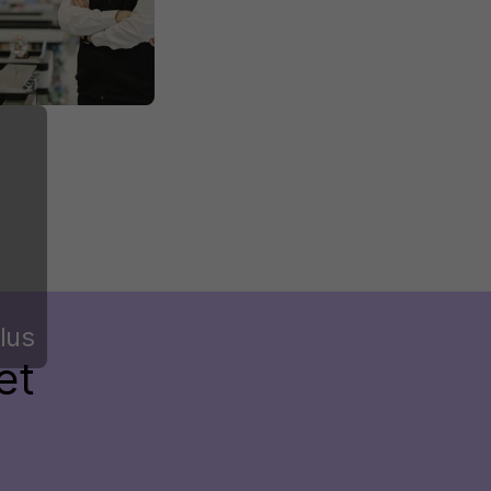
lus
et