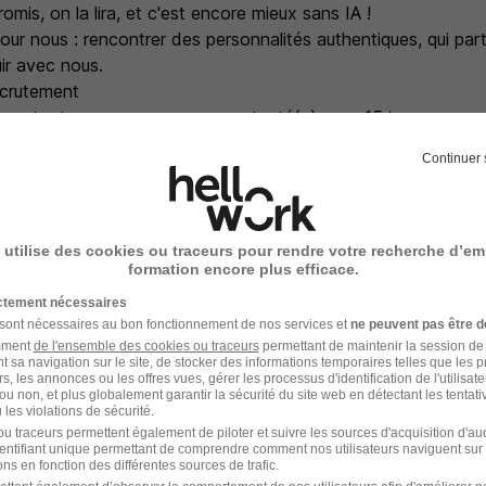
 promis, on la lira, et c'est encore mieux sans IA !
our nous : rencontrer des personnalités authentiques, qui par
ir avec nous.
ecrutement
e est retenue, vous serez recontacté(e) sous 15 jours.
otre part passé ce délai, cela signifie que nous n'avons pas 
Continuer 
te, mais votre CV sera conservé dans notre base de données 
s.
 utilise des cookies ou traceurs pour rendre votre recherche d’em
formation encore plus efficace.
s
ictement nécessaires
 sont nécessaires au bon fonctionnement de nos services et
ne peuvent pas être d
 chez vous
amment
de l'ensemble des cookies ou traceurs
permettant de maintenir la session de l
t sa navigation sur le site, de stocker des informations temporaires telles que les 
ader sur le marché
rs, les annonces ou les offres vues, gérer les processus d'identification de l'utilisateur,
ou non, et plus globalement garantir la sécurité du site web en détectant les tentati
amiques et solidaires
les violations de sécurité.
archique courte et des décisions rapides
u traceurs permettent également de piloter et suivre les sources d'acquisition d'a
s d'évolution professionnel
identifiant unique permettant de comprendre comment nos utilisateurs naviguent sur 
ns en fonction des différentes sources de trafic.