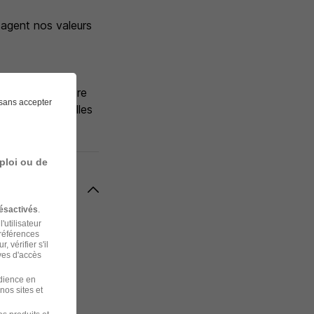
tagent nos valeurs
sélectionné votre
sans accepter
pour d'éventuelles
ploi ou de
ésactivés
.
'utilisateur
préférences
 vérifier s'il
ves d'accès
udience en
nos sites et