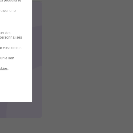
s produits et
ectuer une
iser des
 personnalisés
de vos centres
ur le lien
okies
.