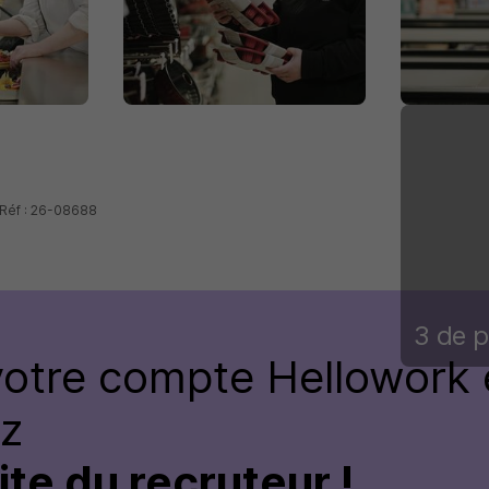
 Réf : 26-08688
3 de p
votre compte
Hellowork 
ez
site du recruteur !