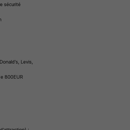
e sécurité
n
onald's, Levis,
e de 800EUR
'attraction) ;