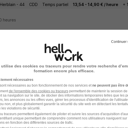
Herblain - 44
CDD
Temps partiel
13,54 - 14,90 € / heure
+ 
10 heures
Continuer 
-Sitter les Mercredis H/F
zen
 utilise des cookies ou traceurs pour rendre votre recherche d’em
Herblain - 44
CDD
Temps partiel
13,54 - 14,90 € / heure
+ 
formation encore plus efficace.
ictement nécessaires
10 heures
 sont nécessaires au bon fonctionnement de nos services et
ne peuvent pas être d
amment
de l'ensemble des cookies ou traceurs
permettant de maintenir la session de l
t sa navigation sur le site, de stocker des informations temporaires telles que les 
rs, les annonces ou les offres vues, gérer les processus d'identification de l'utilisateur,
ou non, et plus globalement garantir la sécurité du site web en détectant les tentati
les violations de sécurité.
ateur en Sessad à 90% H/F
u traceurs permettent également de piloter et suivre les sources d'acquisition d'a
identifiant unique permettant de comprendre comment nos utilisateurs naviguent sur 
la
Super recruteur
ns en fonction des différentes sources de trafic.