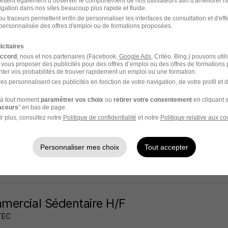
ettent également d’observer le comportement de nos utilisateurs afin d'améliorer no
igation dans nos sites beaucoup plus rapide et fluide.
Herblain - 44
CDD
Temps partiel
2 290 - 2 800 € / mois
+ 2
u traceurs permettent enfin de personnaliser les interfaces de consultation et d'eff
personnalisée des offres d'emploi ou de formations proposées.
10 heures
icitaires
accord
, nous et nos partenaires (Facebook,
Google Ads
, Critéo, Bing,) pouvons util
 vous proposer des publicités pour des offres d’emploi ou des offres de formations
ter vos probabilités de trouver rapidement un emploi ou une formation.
es personnalisent ces publicités en fonction de votre navigation, de votre profil et 
inier - Paysagiste à Nantes H/F
à tout moment
paramétrer vos choix
ou
retirer votre consentement
en cliquant s
raceurs
" en bas de page.
r plus, consultez notre
Politique de confidentialité
et notre
Politique relative aux co
Herblain - 44
CDI
1 865 - 2 210 € / mois
Personnaliser mes choix
Tout accepter
10 heures
ercial Sédentaire H/F
TEC