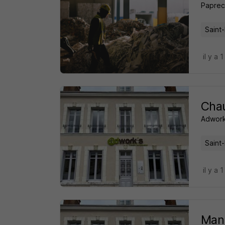
Paprec
Saint-
il y a 1
Chau
Adwork
Saint-
il y a 1
Manu