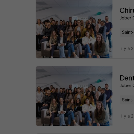
Chir
Jober 
Saint-
il y a 
Dent
Jober 
Saint-
il y a 