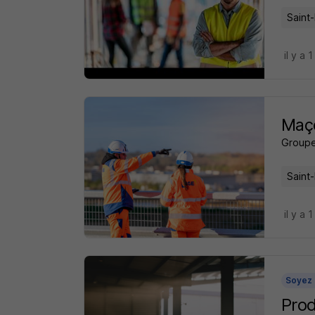
Saint-
il y a 1
Maç
Group
Saint-
il y a 1
Soyez 
Pro