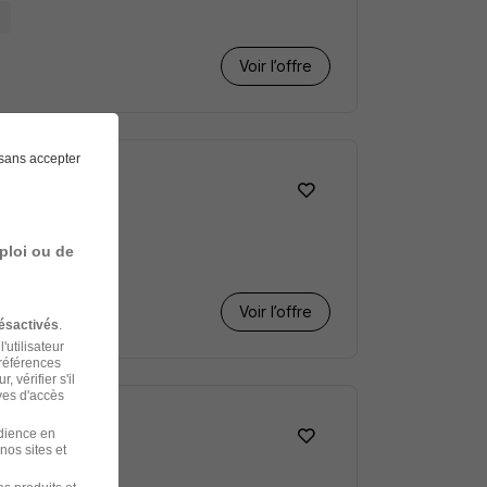
1
Voir l’offre
sans accepter
ploi ou de
1
Voir l’offre
ésactivés
.
'utilisateur
préférences
 vérifier s'il
ves d'accès
udience en
nos sites et