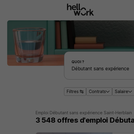
Aller au contenu principal
Effectuer une recherche d'emploi par localité
QUOI ?
Filtres
Contrats
Salaire
Emploi Débutant sans expérience Saint-Herblain
3 548
offres d'emploi
Débuta