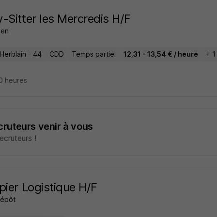
-Sitter les Mercredis H/F
zen
Herblain - 44
CDD
Temps partiel
12,31 - 13,54 € / heure
+ 1
10 heures
ecruteurs venir à vous
cruteurs !
pier Logistique H/F
Dépôt