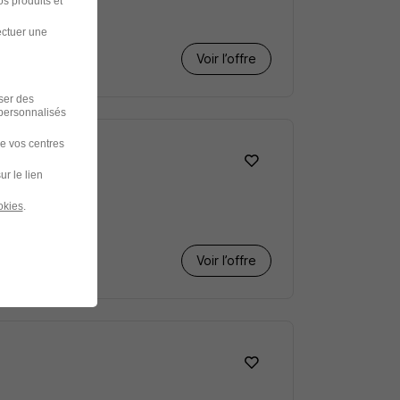
s produits et
ectuer une
Voir l’offre
iser des
 personnalisés
de vos centres
ur le lien
okies
.
Voir l’offre