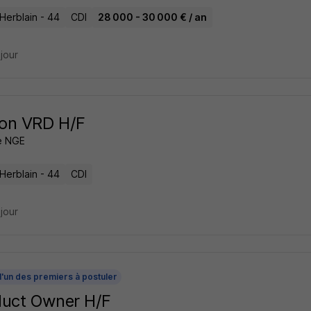
Herblain - 44
CDI
28 000 - 30 000 € / an
 jour
on VRD H/F
e NGE
Herblain - 44
CDI
 jour
l'un des premiers à postuler
duct Owner H/F