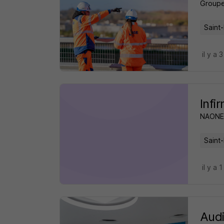
Group
Saint-
il y a 
Infi
NAONE
Saint-
il y a 1
Audi