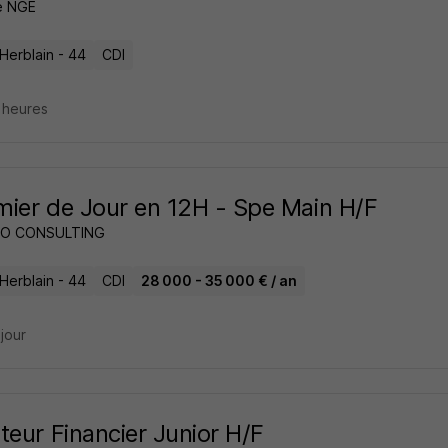
e NGE
Herblain - 44
CDI
3 heures
rmier de Jour en 12H - Spe Main H/F
O CONSULTING
Herblain - 44
CDI
28 000 - 35 000 € / an
 jour
teur Financier Junior H/F