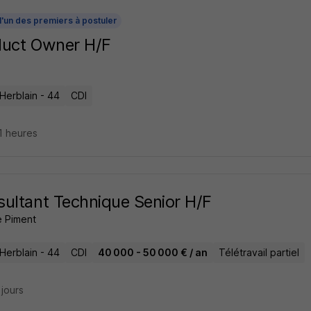
l'un des premiers à postuler
duct Owner H/F
Herblain - 44
CDI
11 heures
ultant Technique Senior H/F
 Piment
Herblain - 44
CDI
40 000 - 50 000 € / an
Télétravail partiel
3 jours