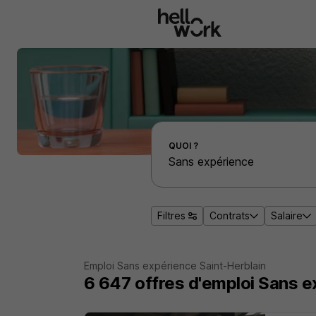
Aller au contenu principal
Effectuer une recherche d'emploi par localité
QUOI ?
Filtres
Contrats
Salaire
Emploi Sans expérience Saint-Herblain
6 647
offres d'emploi
Sans e