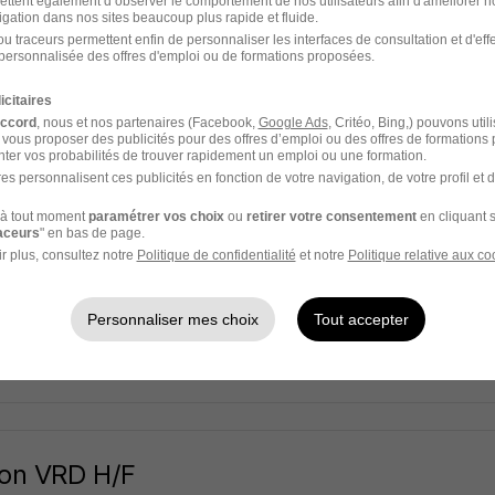
ettent également d’observer le comportement de nos utilisateurs afin d'améliorer no
TEC
igation dans nos sites beaucoup plus rapide et fluide.
u traceurs permettent enfin de personnaliser les interfaces de consultation et d'eff
Herblain - 44
CDI
28 000 - 30 000 € / an
personnalisée des offres d'emploi ou de formations proposées.
icitaires
3 heures
accord
, nous et nos partenaires (Facebook,
Google Ads
, Critéo, Bing,) pouvons util
 vous proposer des publicités pour des offres d’emploi ou des offres de formations
ter vos probabilités de trouver rapidement un emploi ou une formation.
es personnalisent ces publicités en fonction de votre navigation, de votre profil et 
à tout moment
paramétrer vos choix
ou
retirer votre consentement
en cliquant s
reur - Rouleur H/F
raceurs
" en bas de page.
mploi
r plus, consultez notre
Politique de confidentialité
et notre
Politique relative aux co
Herblain - 44
Intérim
1 900 - 2 500 € / mois
6 mois
Personnaliser mes choix
Tout accepter
3 heures
on VRD H/F