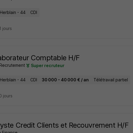
Herblain - 44
CDI
11 jours
aborateur Comptable H/F
Recrutement
Super recruteur
Herblain - 44
CDI
30 000 - 40 000 € / an
Télétravail partiel
10 jours
yste Credit Clients et Recouvrement H/F
e Finance