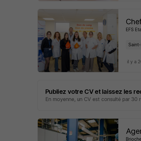
Chef
EFS Et
Saint-
il y a 
Publiez votre CV et laissez les r
En moyenne, un CV est consulté par 30 re
Agen
Brioch