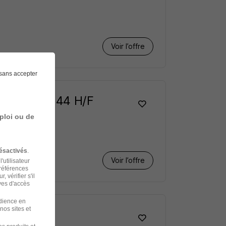
Voir l’offre
sans accepter
t-Herblain 44 H/F
ploi ou de
ésactivés
.
Voir l’offre
'utilisateur
préférences
 vérifier s'il
ves d'accès
udience en
nos sites et