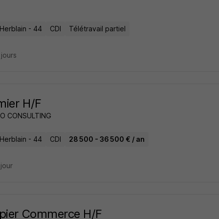
Herblain - 44
CDI
Télétravail partiel
3 jours
rmier H/F
O CONSULTING
Herblain - 44
CDI
28 500 - 36 500 € / an
 jour
ipier Commerce H/F