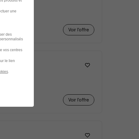
s produits et
ectuer une
Voir l’offre
iser des
 personnalisés
de vos centres
ur le lien
okies
.
Voir l’offre