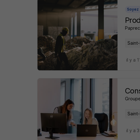
Soyez 
Pro
Paprec
Saint-
il y a 
Cons
Groupe
Saint-
il y a 