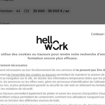
Herblain - 44
CDI
25 000 - 35 000 € / an
10 jours
Continuer 
tier Mandataire en Prêts Immobiliers Sain
 utilise des cookies ou traceurs pour rendre votre recherche d’em
formation encore plus efficace.
Herblain - 44
Indépendant
Travail de jour
ictement nécessaires
 sont nécessaires au bon fonctionnement de nos services et
ne peuvent pas être d
amment
de l'ensemble des cookies ou traceurs
permettant de maintenir la session de l
18 jours
t sa navigation sur le site, de stocker des informations temporaires telles que les 
rs, les annonces ou les offres vues, gérer les processus d'identification de l'utilisateur,
ou non, et plus globalement garantir la sécurité du site web en détectant les tentati
les violations de sécurité.
u traceurs permettent également de piloter et suivre les sources d'acquisition d'a
identifiant unique permettant de comprendre comment nos utilisateurs naviguent sur 
ercial Sédentaire H/F
ns en fonction des différentes sources de trafic.