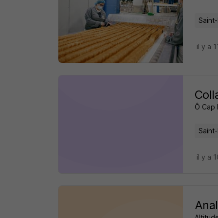
Saint-
il y a 
Coll
Ô Cap 
Saint-
il y a 
Anal
Altitud