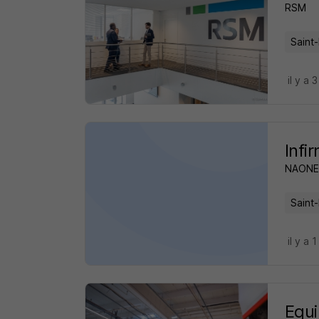
RSM
Saint-
il y a 
Infi
NAONE
Saint-
il y a 1
Equ