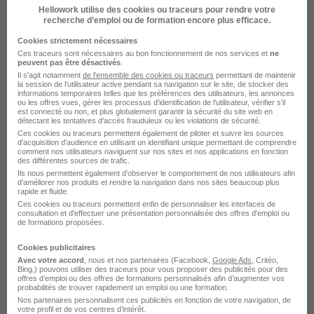
Hellowork utilise des cookies ou traceurs pour rendre votre
recherche d’emploi ou de formation encore plus efficace.
Technicien Reseaux H/F
Cookies strictement nécessaires
PROMAN
Ces traceurs sont nécessaires au bon fonctionnement de nos services et
ne
peuvent pas être désactivés
.
Il s'agit notamment
Artix - 64
de l'ensemble des cookies ou traceurs
Intérim
12,31 € / heure
3 mois
permettant de maintenir
la session de l'utilisateur active pendant sa navigation sur le site, de stocker des
informations temporaires telles que les préférences des utilisateurs, les annonces
ou les offres vues, gérer les processus d'identification de l'utilisateur, vérifier s'il
est connecté ou non, et plus globalement garantir la sécurité du site web en
Voir l’offre
détectant les tentatives d'accès frauduleux ou les violations de sécurité.
il y a 1 jour
Ces cookies ou traceurs permettent également de piloter et suivre les sources
d'acquisition d'audience en utilisant un identifiant unique permettant de comprendre
comment nos utilisateurs naviguent sur nos sites et nos applications en fonction
des différentes sources de trafic.
Ils nous permettent également d’observer le comportement de nos utilisateurs afin
d'améliorer nos produits et rendre la navigation dans nos sites beaucoup plus
rapide et fluide.
Ces cookies ou traceurs permettent enfin de personnaliser les interfaces de
consultation et d'effectuer une présentation personnalisée des offres d'emploi ou
de formations proposées.
Technicien Réseau Eau Potable H/F
Manpower France
Cookies publicitaires
Avec votre accord
, nous et nos partenaires (Facebook,
Google Ads
, Critéo,
Bing,) pouvons utiliser des traceurs pour vous proposer des publicités pour des
Nevers - 58
Intérim
13 € / heure
Début le 1 sept.
offres d’emploi ou des offres de formations personnalisés afin d’augmenter vos
probabilités de trouver rapidement un emploi ou une formation.
+ 1
Nos partenaires personnalisent ces publicités en fonction de votre navigation, de
votre profil et de vos centres d’intérêt.