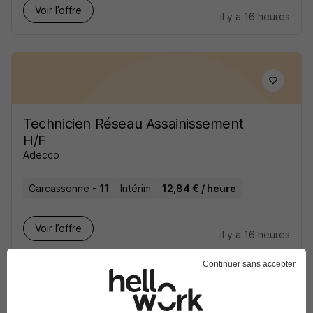
Voir l’offre
il y a 16 heures
Technicien Réseau Assainissement
H/F
Adecco
Carcassonne - 11
Intérim
12,84 € / heure
Voir l’offre
il y a 16 heures
Continuer sans accepter