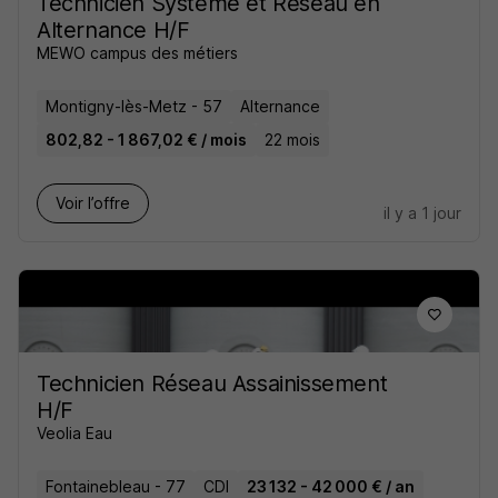
Technicien Système et Réseau en
Alternance H/F
MEWO campus des métiers
Montigny-lès-Metz - 57
Alternance
802,82 - 1 867,02 € / mois
22 mois
Voir l’offre
il y a 1 jour
Technicien Réseau Assainissement
H/F
Veolia Eau
Fontainebleau - 77
CDI
23 132 - 42 000 € / an