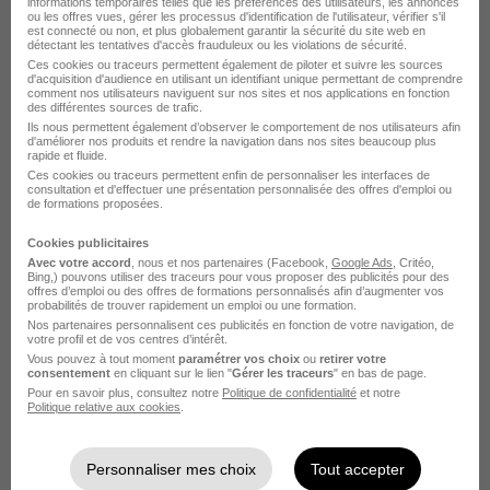
informations temporaires telles que les préférences des utilisateurs, les annonces
ou les offres vues, gérer les processus d'identification de l'utilisateur, vérifier s'il
est connecté ou non, et plus globalement garantir la sécurité du site web en
Eybens - 38
Intérim
22 800 - 24 000 € / an
détectant les tentatives d'accès frauduleux ou les violations de sécurité.
Ces cookies ou traceurs permettent également de piloter et suivre les sources
60 jours
d'acquisition d'audience en utilisant un identifiant unique permettant de comprendre
comment nos utilisateurs naviguent sur nos sites et nos applications en fonction
des différentes sources de trafic.
Ils nous permettent également d’observer le comportement de nos utilisateurs afin
Voir l’offre
d'améliorer nos produits et rendre la navigation dans nos sites beaucoup plus
il y a 15 heures
rapide et fluide.
Ces cookies ou traceurs permettent enfin de personnaliser les interfaces de
consultation et d'effectuer une présentation personnalisée des offres d'emploi ou
de formations proposées.
Cookies publicitaires
Avec votre accord
, nous et nos partenaires (Facebook,
Google Ads
, Critéo,
Bing,) pouvons utiliser des traceurs pour vous proposer des publicités pour des
offres d’emploi ou des offres de formations personnalisés afin d’augmenter vos
probabilités de trouver rapidement un emploi ou une formation.
Technicien Helpdesk N2 H/F
Nos partenaires personnalisent ces publicités en fonction de votre navigation, de
Manpower France
votre profil et de vos centres d’intérêt.
Vous pouvez à tout moment
paramétrer vos choix
ou
retirer votre
consentement
en cliquant sur le lien "
Gérer les traceurs
" en bas de page.
Lens - 62
Intérim
2 100 € / mois
Début le 1 sept.
Pour en savoir plus, consultez notre
Politique de confidentialité
et notre
Politique relative aux cookies
.
+ 1
Personnaliser mes choix
Tout accepter
Voir l’offre