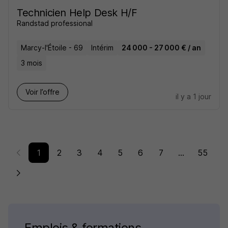
Technicien Help Desk H/F
Randstad professional
Marcy-l'Étoile - 69
Intérim
24 000 - 27 000 € / an
3 mois
Voir l’offre
il y a 1 jour
1
2
3
4
5
6
7
...
55
Emplois & formations