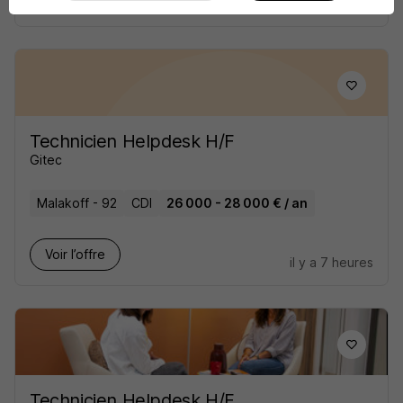
il y a 5 heures
Technicien Helpdesk H/F
Gitec
Malakoff - 92
CDI
26 000 - 28 000 € / an
Voir l’offre
il y a 7 heures
Technicien Helpdesk H/F