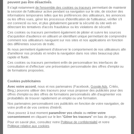
peuvent pas être désactivés
.
Voir l’offre
Il s'agit notamment
de l'ensemble des cookies ou traceurs
permettant de maintenir
il y a 13 jours
la session de l'utilisateur active pendant sa navigation sur le site, de stocker des
informations temporaires telles que les préférences des utilisateurs, les annonces
ou les offres vues, gérer les processus d'identification de l'utilisateur, vérifier s'il
est connecté ou non, et plus globalement garantir la sécurité du site web en
détectant les tentatives d'accès frauduleux ou les violations de sécurité.
Ces cookies ou traceurs permettent également de piloter et suivre les sources
d'acquisition d'audience en utilisant un identifiant unique permettant de comprendre
comment nos utilisateurs naviguent sur nos sites et nos applications en fonction
des différentes sources de trafic.
Ils nous permettent également d’observer le comportement de nos utilisateurs afin
d'améliorer nos produits et rendre la navigation dans nos sites beaucoup plus
Second de Cuisine H/F
rapide et fluide.
Wasabi Corner
Ces cookies ou traceurs permettent enfin de personnaliser les interfaces de
consultation et d'effectuer une présentation personnalisée des offres d'emploi ou
de formations proposées.
Draveil - 91
CDI
2 236,84 € / mois
Cookies publicitaires
Avec votre accord
, nous et nos partenaires (Facebook,
Google Ads
, Critéo,
Bing,) pouvons utiliser des traceurs pour vous proposer des publicités pour des
Voir l’offre
offres d’emploi ou des offres de formations personnalisés afin d’augmenter vos
il y a 16 jours
probabilités de trouver rapidement un emploi ou une formation.
Nos partenaires personnalisent ces publicités en fonction de votre navigation, de
votre profil et de vos centres d’intérêt.
Vous pouvez à tout moment
paramétrer vos choix
ou
retirer votre
consentement
en cliquant sur le lien "
Gérer les traceurs
" en bas de page.
Pour en savoir plus, consultez notre
Politique de confidentialité
et notre
Politique relative aux cookies
.