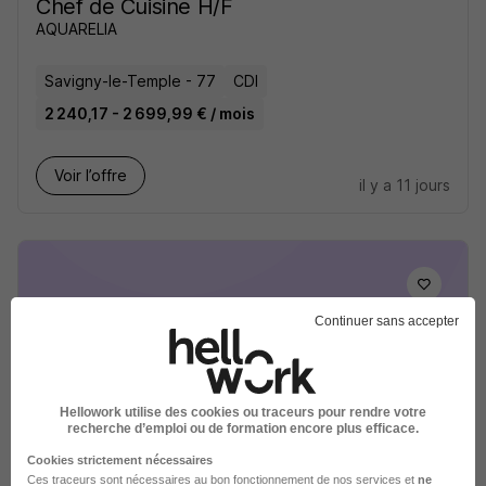
Chef de Cuisine H/F
AQUARELIA
Savigny-le-Temple - 77
CDI
2 240,17 - 2 699,99 € / mois
Voir l’offre
il y a 11 jours
Continuer sans accepter
Second de Cuisine en Institut Médico
Éducatif H/F
Camo Groupe
Hellowork utilise des cookies ou traceurs pour rendre votre
recherche d’emploi ou de formation encore plus efficace.
Voisenon - 77
CDI
13,12 - 14 € / heure
Cookies strictement nécessaires
Ces traceurs sont nécessaires au bon fonctionnement de nos services et
ne