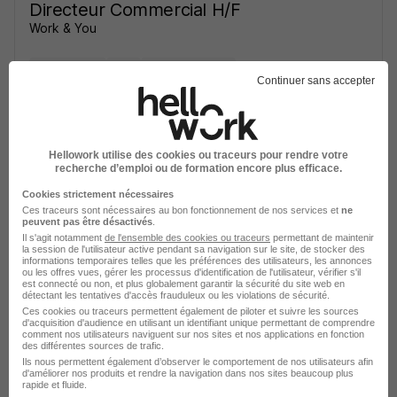
Directeur Commercial H/F
Work & You
Nîmes - 30
CDI
Temps partiel
Continuer sans accepter
Cette offre n’est plus disponible depuis le 05/05/26
Hellowork utilise des cookies ou traceurs pour rendre votre
recherche d’emploi ou de formation encore plus efficace.
Cookies strictement nécessaires
Ces traceurs sont nécessaires au bon fonctionnement de nos services et
ne
peuvent pas être désactivés
.
Directeur Commercial H/F
Il s'agit notamment
de l'ensemble des cookies ou traceurs
permettant de maintenir
la session de l'utilisateur active pendant sa navigation sur le site, de stocker des
Work & You
informations temporaires telles que les préférences des utilisateurs, les annonces
ou les offres vues, gérer les processus d'identification de l'utilisateur, vérifier s'il
est connecté ou non, et plus globalement garantir la sécurité du site web en
détectant les tentatives d'accès frauduleux ou les violations de sécurité.
Nîmes - 30
CDI
Temps partiel
Ces cookies ou traceurs permettent également de piloter et suivre les sources
d'acquisition d'audience en utilisant un identifiant unique permettant de comprendre
comment nos utilisateurs naviguent sur nos sites et nos applications en fonction
Cette offre n’est plus disponible depuis le 05/05/26
des différentes sources de trafic.
Ils nous permettent également d’observer le comportement de nos utilisateurs afin
d'améliorer nos produits et rendre la navigation dans nos sites beaucoup plus
rapide et fluide.