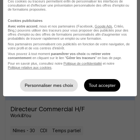
Ces cookies ou traceurs permettent enfin de personnaliser les interfaces de
consultation et d'effectuer une présentation personnalisée des offres d'emploi ou
de formations proposées.
Cookies publicitaires
Directeur Commercial H/F
Avec votre accord
, nous et nos partenaires (Facebook,
Google Ads
, Critéo,
Bing,) pouvons utiliser des traceurs pour vous proposer des publicités pour des
Work & You
offres d’emploi ou des offres de formations personnalisés afin d’augmenter vos
probabilités de trouver rapidement un emploi ou une formation.
Nos partenaires personnalisent ces publicités en fonction de votre navigation, de
Nîmes - 30
CDI
Temps partiel
votre profil et de vos centres d’intérêt.
Vous pouvez à tout moment
paramétrer vos choix
ou
retirer votre
consentement
en cliquant sur le lien "
Gérer les traceurs
" en bas de page.
Cette offre n’est plus disponible depuis le 05/05/26
Pour en savoir plus, consultez notre
Politique de confidentialité
et notre
Politique relative aux cookies
.
Personnaliser mes choix
Tout accepter
Directeur Commercial H/F
Work&You
Nîmes - 30
CDI
Temps partiel