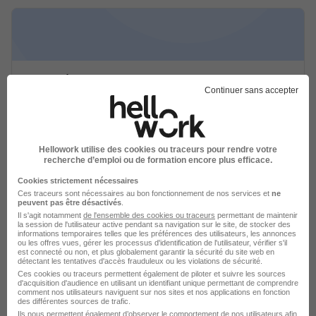
Chargé d'Affaires - Chef de Projets
Continuer sans accepter
Expérimenté H/F
Defi Systemes
Nîmes - 30
CDI
Temps partiel
Hellowork utilise des cookies ou traceurs pour rendre votre
recherche d’emploi ou de formation encore plus efficace.
Cette offre n’est plus disponible depuis le 24/04/26
Cookies strictement nécessaires
Ces traceurs sont nécessaires au bon fonctionnement de nos services et
ne
peuvent pas être désactivés
.
Il s'agit notamment
de l'ensemble des cookies ou traceurs
permettant de maintenir
la session de l'utilisateur active pendant sa navigation sur le site, de stocker des
informations temporaires telles que les préférences des utilisateurs, les annonces
ou les offres vues, gérer les processus d'identification de l'utilisateur, vérifier s'il
est connecté ou non, et plus globalement garantir la sécurité du site web en
détectant les tentatives d'accès frauduleux ou les violations de sécurité.
Ces cookies ou traceurs permettent également de piloter et suivre les sources
Chargé d'Affaires - Chef de Projets
d'acquisition d'audience en utilisant un identifiant unique permettant de comprendre
comment nos utilisateurs naviguent sur nos sites et nos applications en fonction
Expérimenté H/F
des différentes sources de trafic.
Defi Systemes
Ils nous permettent également d’observer le comportement de nos utilisateurs afin