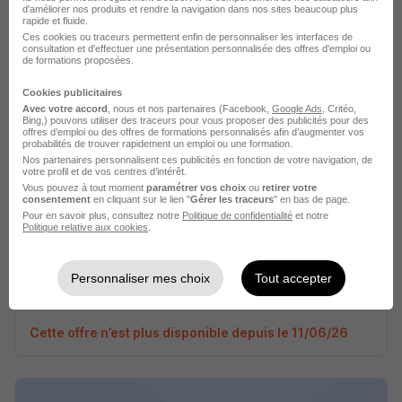
d'améliorer nos produits et rendre la navigation dans nos sites beaucoup plus
rapide et fluide.
Ces cookies ou traceurs permettent enfin de personnaliser les interfaces de
Nîmes - 30
CDI
Temps partiel
consultation et d'effectuer une présentation personnalisée des offres d'emploi ou
de formations proposées.
Cette offre n’est plus disponible depuis le 24/04/26
Cookies publicitaires
Avec votre accord
, nous et nos partenaires (Facebook,
Google Ads
, Critéo,
Bing,) pouvons utiliser des traceurs pour vous proposer des publicités pour des
offres d’emploi ou des offres de formations personnalisés afin d’augmenter vos
probabilités de trouver rapidement un emploi ou une formation.
Nos partenaires personnalisent ces publicités en fonction de votre navigation, de
votre profil et de vos centres d’intérêt.
Vous pouvez à tout moment
paramétrer vos choix
ou
retirer votre
consentement
en cliquant sur le lien "
Gérer les traceurs
" en bas de page.
Chargé·e d'Affaires Deploiement Outils
Pour en savoir plus, consultez notre
Politique de confidentialité
et notre
Politique relative aux cookies
.
Digitalisation Zest H/F
Phytocontrol Analytics France
Personnaliser mes choix
Tout accepter
Nîmes - 30
CDI
Temps partiel
Cette offre n’est plus disponible depuis le 11/06/26